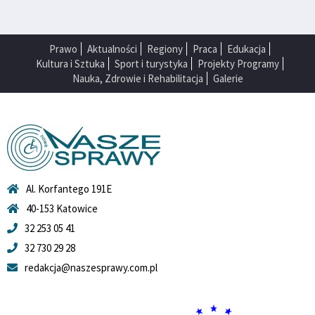
Prawo
Aktualności
Regiony
Praca
Edukacja
Kultura i Sztuka
Sport i turystyka
Projekty Programy
Nauka, Zdrowie i Rehabilitacja
Galerie
Al. Korfantego 191E
40-153 Katowice
32 253 05 41
32 730 29 28
redakcja@naszesprawy.com.pl