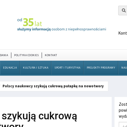
Kont
DANIA
POLITYKA COOKIES
KONTAKT
EDUKACJA
KULTURA I SZTUKA
SPORT I TURYSTYKA
PROJEKTY PROGRAMY
NAU
Polscy naukowcy szykują cukrową pułapkę na nowotwory
Zost
powi
 szykują cukrową
wyda