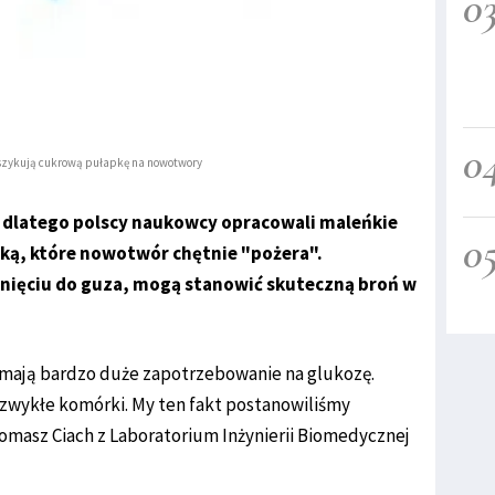
0
0
szykują cukrową pułapkę na nowotwory
 dlatego polscy naukowcy opracowali maleńkie
0
ką, które nowotwór chętnie "pożera".
nięciu do guza, mogą stanowić skuteczną broń w
 mają bardzo duże zapotrzebowanie na glukozę.
ż zwykłe komórki. My ten fakt postanowiliśmy
Tomasz Ciach z Laboratorium Inżynierii Biomedycznej