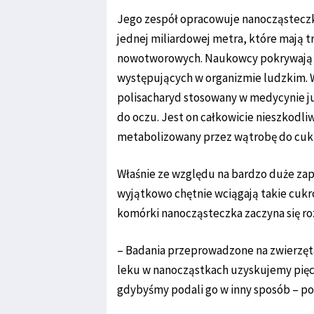
Jego zespół opracowuje nanocząsteczki
jednej miliardowej metra, które mają 
nowotworowych. Naukowcy pokrywają je
występujących w organizmie ludzkim. 
polisacharyd stosowany w medycynie ju
do oczu. Jest on całkowicie nieszkodli
metabolizowany przez wątrobę do cuk
Właśnie ze względu na bardzo duże za
wyjątkowo chętnie wciągają takie cuk
komórki nanocząsteczka zaczyna się ro
– Badania przeprowadzone na zwierzęt
leku w nanocząstkach uzyskujemy pięcio
gdybyśmy podali go w inny sposób – pow