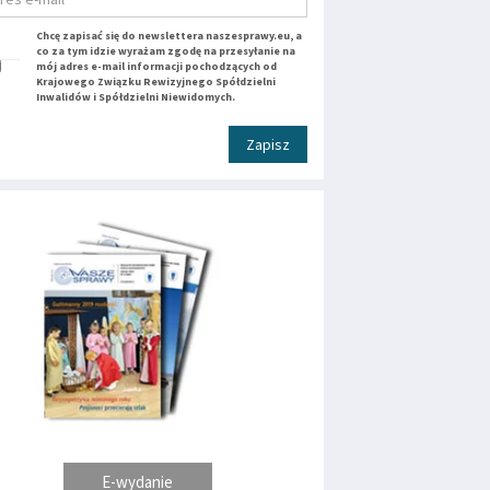
Chcę zapisać się do newslettera naszesprawy.eu, a
co za tym idzie wyrażam zgodę na przesyłanie na
mój adres e-mail informacji pochodzących od
Krajowego Związku Rewizyjnego Spółdzielni
Inwalidów i Spółdzielni Niewidomych.
Zapisz
E-wydanie