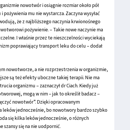
organizmie nowotwór i osiągnie rozmiar około pół
u i pożywienia mu nie wystarcza. Zaczyna wysyłać
wodują, że z najbliższego naczynia krwionośnego
owotworowi pożywienie. – Takie nowe naczynie ma
zczelne. I właśnie przez te nieszczelności wyciekają
nizm poprawiający transport leku do celu – dodał
mym nowotworze, a nie rozprzestrzenia w organizmie,
sze są też efekty uboczne takiej terapii. Nie ma
trucia organizmu – zaznaczył dr Ciach. Kiedy już
tworowej, mogą w nim – jak to określił badacz –
 męczyć nowotwór”. Dzięki opracowanym
 leków jednocześnie, bo nowotwory bardzo szybko
poda się kilka leków jednocześnie, o różnych
e szansy się na nie uodpornić.