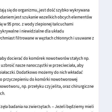
ają się do organizmu, jest dość szybko wykrywana
adaniem jest szukanie wszelkich obcych elementów
ię w 95 proc. z wody zlepionej łańcuchami
ykrywalne i niewidzialne dla układu
chmiast filtrowane w węzłach chłonnych i usuwane z
, aby docierać do komórek nowotworów stałych np.
ak uzbroić nasze nanocząstki w przeciwciała, aby
 białaczki. Dodatkowo możemy do nich wkładać
 po przyczepieniu do komórki nowotworowej
nowotworu, np. przełyku czy jelita, oraz chirurgiczne
ch.
ła badania na zwierzętach. – Jeżeli będziemy mieli