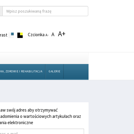
A+
A
Czcionka
rast
A-
KA, ZDROWIE I REHABILITACJA
GALERIE
aw swój adres aby otrzymywać
adomienia o wartościowych artykułach oraz
nia elektroniczne