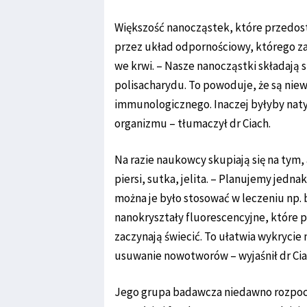
Większość nanocząstek, które przedost
przez układ odpornościowy, którego z
we krwi. – Nasze nanocząstki składają s
polisacharydu. To powoduje, że są niew
immunologicznego. Inaczej byłyby naty
organizmu – tłumaczył dr Ciach.
Na razie naukowcy skupiają się na tym
piersi, sutka, jelita. – Planujemy jedn
można je było stosować w leczeniu np.
nanokryształy fluorescencyjne, które
zaczynają świecić. To ułatwia wykrycie 
usuwanie nowotworów – wyjaśnił dr Cia
Jego grupa badawcza niedawno rozpoczę