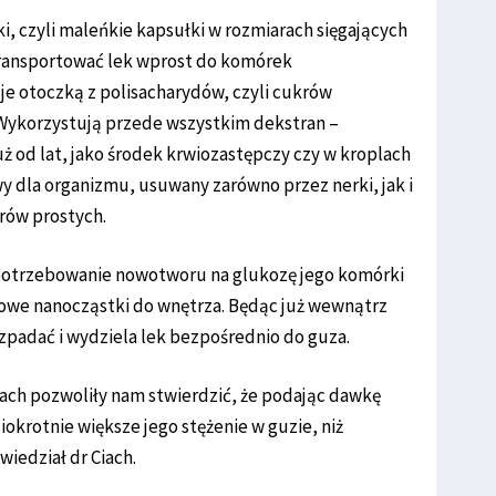
, czyli maleńkie kapsułki w rozmiarach sięgających
transportować lek wprost do komórek
 otoczką z polisacharydów, czyli cukrów
Wykorzystują przede wszystkim dekstran –
ż od lat, jako środek krwiozastępczy czy w kroplach
wy dla organizmu, usuwany zarówno przez nerki, jak i
rów prostych.
potrzebowanie nowotworu na glukozę jego komórki
rowe nanocząstki do wnętrza. Będąc już wewnątrz
zpadać i wydziela lek bezpośrednio do guza.
ach pozwoliły nam stwierdzić, że podając dawkę
krotnie większe jego stężenie w guzie, niż
iedział dr Ciach.