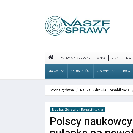
PATRONATY MEDIALNE
O NAS
LINKI
E-WY
AKTUALNOŚCI
PRACA
PRAWO
REGIONY
Strona główna
Nauka, Zdrowie i Rehabilitacja
Nauka, Zdrowie i Rehabilitacja
Polscy naukowcy