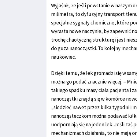
Wyjaśnił, że jeśli powstanie w naszym 
milimetra, to dyfuzyjny transport tlen
specjalne sygnały chemiczne, które po
wyrasta nowe naczynie, by zapewnić n
trochę chaotyczną strukturę i jest nies
do guza nanocząstki. To kolejny mecha
naukowiec.
Dzięki temu, że lek gromadzi się w sa
można go podać znacznie więcej. – Mniej
takiego spadku masy ciała pacjenta i za
nanocząstki znajdą się w komórce nowo
„siedzieć nawet przez kilka tygodni i
nanocząsteczkom można podawać kilka
uodporniają się na jeden lek. Jeśli zaś 
mechanizmach działania, to nie mają on