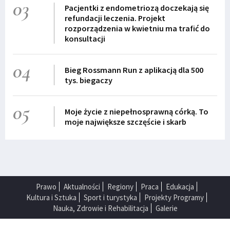
03
Pacjentki z endometriozą doczekają się
refundacji leczenia. Projekt
rozporządzenia w kwietniu ma trafić do
konsultacji
04
Bieg Rossmann Run z aplikacją dla 500
tys. biegaczy
05
Moje życie z niepełnosprawną córką. To
moje największe szczęście i skarb
Prawo
Aktualności
Regiony
Praca
Edukacja
Kultura i Sztuka
Sport i turystyka
Projekty Programy
Nauka, Zdrowie i Rehabilitacja
Galerie