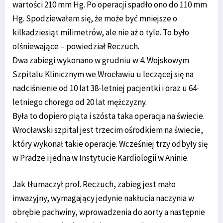
wartości 210 mm Hg. Po operacji spadło ono do 110 mm
Hg. Spodziewałem się, że może być mniejsze o
kilkadziesiąt milimetrów, ale nie aż o tyle. To było
olśniewające – powiedział Reczuch.
Dwa zabiegi wykonano w grudniu w 4. Wojskowym
Szpitalu Klinicznym we Wrocławiu u leczącej się na
nadciśnienie od 10 lat 38-letniej pacjentki i oraz u 64-
letniego chorego od 20 lat mężczyzny.
Była to dopiero piąta i szósta taka operacja na świecie.
Wrocławski szpital jest trzecim ośrodkiem na świecie,
który wykonał takie operacje. Wcześniej trzy odbyły się
w Pradze i jedna w Instytucie Kardiologii w Aninie.
Jak tłumaczył prof. Reczuch, zabieg jest mało
inwazyjny, wymagający jedynie nakłucia naczynia w
obrębie pachwiny, wprowadzenia do aorty a następnie