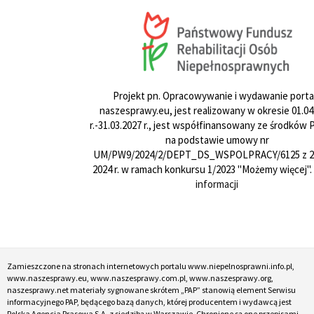
Projekt pn. Opracowywanie i wydawanie porta
naszesprawy.eu, jest realizowany w okresie 01.04
r.-31.03.2027 r., jest współfinansowany ze środków
na podstawie umowy nr
UM/PW9/2024/2/DEPT_DS_WSPOLPRACY/6125 z 24
2024 r. w ramach konkursu 1/2023 "Możemy więcej".
informacji
Zamieszczone na stronach internetowych portalu www.niepelnosprawni.info.pl,
www.naszesprawy.eu, www.naszesprawy.com.pl, www.naszesprawy.org,
naszesprawy.net materiały sygnowane skrótem „PAP” stanowią element Serwisu
informacyjnego PAP, będącego bazą danych, której producentem i wydawcą jest
Polska Agencja Prasowa S.A. z siedzibą w Warszawie. Chronione są one przepisami