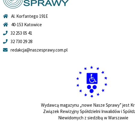
Al. Korfantego 191E
40-153 Katowice
32 253 05 41
32 730 29 28
redakcja@naszesprawy.com.pl
Wydawcą magazynu „nowe Nasze Sprawy” jest Kr
Związek Rewizyjny Spółdzielni Inwalidów i Spółdz
Niewidomych z siedzibą w Warszawie