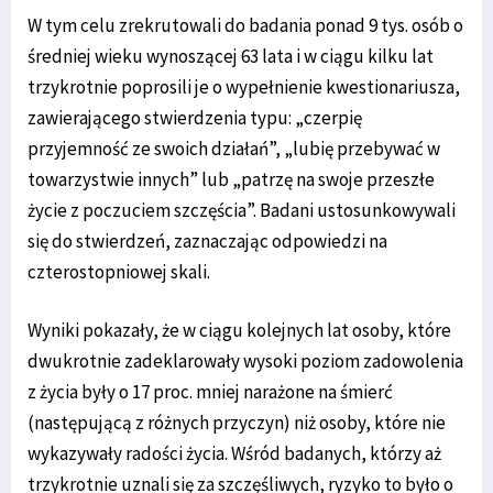
W tym celu zrekrutowali do badania ponad 9 tys. osób o
średniej wieku wynoszącej 63 lata i w ciągu kilku lat
trzykrotnie poprosili je o wypełnienie kwestionariusza,
zawierającego stwierdzenia typu: „czerpię
przyjemność ze swoich działań”, „lubię przebywać w
towarzystwie innych” lub „patrzę na swoje przeszłe
życie z poczuciem szczęścia”. Badani ustosunkowywali
się do stwierdzeń, zaznaczając odpowiedzi na
czterostopniowej skali.
Wyniki pokazały, że w ciągu kolejnych lat osoby, które
dwukrotnie zadeklarowały wysoki poziom zadowolenia
z życia były o 17 proc. mniej narażone na śmierć
(następującą z różnych przyczyn) niż osoby, które nie
wykazywały radości życia. Wśród badanych, którzy aż
trzykrotnie uznali się za szczęśliwych, ryzyko to było o