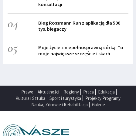
konsultacji
04
Bieg Rossmann Run z aplikacją dla 500
tys. biegaczy
05
Moje życie z niepełnosprawną córką. To
moje największe szczęście i skarb
Prawo
Aktualności
Regiony
Praca
Edukacja
Kultura i Sztuka
Sport i turystyka
Projekty Programy
Nauka, Zdrowie i Rehabilitacja
Galerie