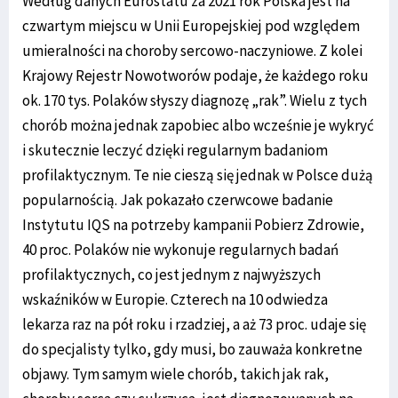
Według danych Eurostatu za 2021 rok Polska jest na
czwartym miejscu w Unii Europejskiej pod względem
umieralności na choroby sercowo-naczyniowe. Z kolei
Krajowy Rejestr Nowotworów podaje, że każdego roku
ok. 170 tys. Polaków słyszy diagnozę „rak”. Wielu z tych
chorób można jednak zapobiec albo wcześnie je wykryć
i skutecznie leczyć dzięki regularnym badaniom
profilaktycznym. Te nie cieszą się jednak w Polsce dużą
popularnością. Jak pokazało czerwcowe badanie
Instytutu IQS na potrzeby kampanii Pobierz Zdrowie,
40 proc. Polaków nie wykonuje regularnych badań
profilaktycznych, co jest jednym z najwyższych
wskaźników w Europie. Czterech na 10 odwiedza
lekarza raz na pół roku i rzadziej, a aż 73 proc. udaje się
do specjalisty tylko, gdy musi, bo zauważa konkretne
objawy. Tym samym wiele chorób, takich jak rak,