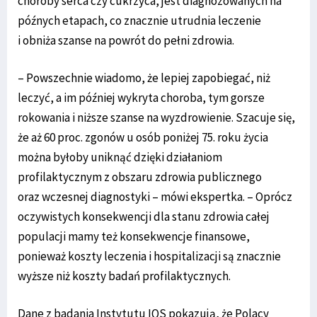
choroby serca czy cukrzyca, jest diagnozowanych na
późnych etapach, co znacznie utrudnia leczenie
i obniża szanse na powrót do pełni zdrowia.
– Powszechnie wiadomo, że lepiej zapobiegać, niż
leczyć, a im później wykryta choroba, tym gorsze
rokowania i niższe szanse na wyzdrowienie. Szacuje się,
że aż 60 proc. zgonów u osób poniżej 75. roku życia
można byłoby uniknąć dzięki działaniom
profilaktycznym z obszaru zdrowia publicznego
oraz wczesnej diagnostyki – mówi ekspertka. – Oprócz
oczywistych konsekwencji dla stanu zdrowia całej
populacji mamy też konsekwencje finansowe,
ponieważ koszty leczenia i hospitalizacji są znacznie
wyższe niż koszty badań profilaktycznych.
Dane z badania Instytutu IQS pokazują, że Polacy