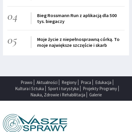
04
Bieg Rossmann Run z aplikacją dla 500
tys. biegaczy
05
Moje życie z niepełnosprawną córką. To
moje największe szczęście i skarb
Prawo
Aktualności
Regiony
Praca
Edukacja
Kultura i Sztuka
Sport i turystyka
Projekty Programy
Nauka, Zdrowie i Rehabilitacja
Galerie