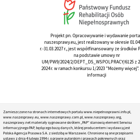
Projekt pn. Opracowywanie i wydawanie porta
naszesprawy.eu, jest realizowany w okresie 01.04
r.-31.03.2027 r., jest współfinansowany ze środków
na podstawie umowy nr
UM/PW9/2024/2/DEPT_DS_WSPOLPRACY/6125 z 24
2024 r. w ramach konkursu 1/2023 "Możemy więcej".
informacji
Zamieszczone na stronach internetowych portalu www.niepelnosprawni.info.pl,
www.naszesprawy.eu, www.naszesprawy.com.pl, www.naszesprawy.org,
naszesprawy.net materiały sygnowane skrótem „PAP” stanowią element Serwisu
informacyjnego PAP, będącego bazą danych, której producentem i wydawcą jest
Polska Agencja Prasowa S.A. z siedzibą w Warszawie. Chronione są one przepisami
ustawy z dnia 4 lutego 1994 r. o prawie autorskim i prawach pokrewnych oraz