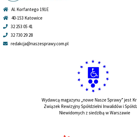
Al. Korfantego 191E
40-153 Katowice
32 253 05 41
32 730 29 28
redakcja@naszesprawy.com.pl
Wydawcą magazynu „nowe Nasze Sprawy” jest Kr
Związek Rewizyjny Spółdzielni Inwalidów i Spółdz
Niewidomych z siedzibą w Warszawie