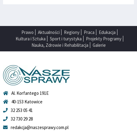
Prawo
Aktualności
Regiony
Praca
Edukacja
Kultura i Sztuka
Sport i turystyka
Projekty Programy
Nauka, Zdrowie i Rehabilitacja
Galerie
Al. Korfantego 191E
40-153 Katowice
32 253 05 41
32 730 29 28
redakcja@naszesprawy.com.pl