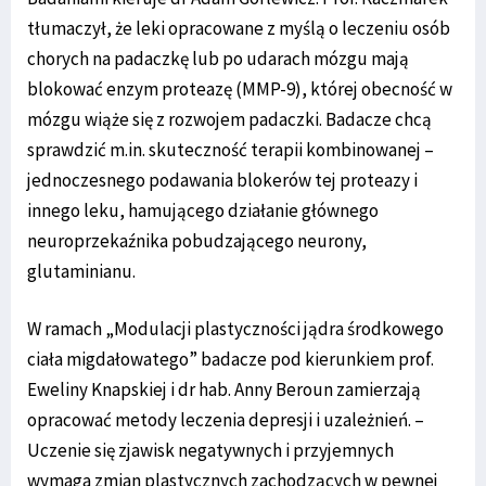
tłumaczył, że leki opracowane z myślą o leczeniu osób
chorych na padaczkę lub po udarach mózgu mają
blokować enzym proteazę (MMP-9), której obecność w
mózgu wiąże się z rozwojem padaczki. Badacze chcą
sprawdzić m.in. skuteczność terapii kombinowanej –
jednoczesnego podawania blokerów tej proteazy i
innego leku, hamującego działanie głównego
neuroprzekaźnika pobudzającego neurony,
glutaminianu.
W ramach „Modulacji plastyczności jądra środkowego
ciała migdałowatego” badacze pod kierunkiem prof.
Eweliny Knapskiej i dr hab. Anny Beroun zamierzają
opracować metody leczenia depresji i uzależnień. –
Uczenie się zjawisk negatywnych i przyjemnych
wymaga zmian plastycznych zachodzących w pewnej