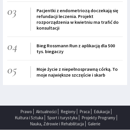
03
Pacjentki z endometriozą doczekają się
refundacji leczenia. Projekt
rozporządzenia w kwietniu ma trafić do
konsultacji
04
Bieg Rossmann Run z aplikacją dla 500
tys. biegaczy
05
Moje życie z niepełnosprawną córką. To
moje największe szczęście i skarb
Prawo
Aktualności
Regiony
Praca
Edukacja
Kultura i Sztuka
Sport i turystyka
Projekty Programy
Nauka, Zdrowie i Rehabilitacja
Galerie