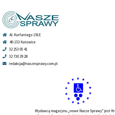
Al. Korfantego 191E
40-153 Katowice
32 253 05 41
32 730 29 28
redakcja@naszesprawy.com.pl
Wydawcą magazynu „nowe Nasze Sprawy” jest Kr