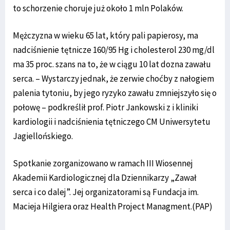
to schorzenie choruje już około 1 mln Polaków.
Mężczyzna w wieku 65 lat, który pali papierosy, ma
nadciśnienie tętnicze 160/95 Hg i cholesterol 230 mg/dl
ma 35 proc. szans na to, że w ciągu 10 lat dozna zawału
serca. – Wystarczy jednak, że zerwie choćby z nałogiem
palenia tytoniu, by jego ryzyko zawału zmniejszyło się o
połowę – podkreślił prof. Piotr Jankowski z i kliniki
kardiologii i nadciśnienia tętniczego CM Uniwersytetu
Jagiellońskiego.
Spotkanie zorganizowano w ramach III Wiosennej
Akademii Kardiologicznej dla Dziennikarzy „Zawał
serca i co dalej”. Jej organizatorami są Fundacja im.
Macieja Hilgiera oraz Health Project Managment.(PAP)