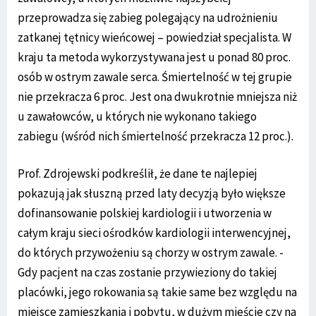
przeprowadza się zabieg polegający na udrożnieniu
zatkanej tętnicy wieńcowej – powiedział specjalista. W
kraju ta metoda wykorzystywana jest u ponad 80 proc.
osób w ostrym zawale serca. Śmiertelność w tej grupie
nie przekracza 6 proc. Jest ona dwukrotnie mniejsza niż
u zawałowców, u których nie wykonano takiego
zabiegu (wśród nich śmiertelność przekracza 12 proc.).
Prof. Zdrojewski podkreślił, że dane te najlepiej
pokazują jak słuszną przed laty decyzją było większe
dofinansowanie polskiej kardiologii i utworzenia w
całym kraju sieci ośrodków kardiologii interwencyjnej,
do których przywożeniu są chorzy w ostrym zawale. -
Gdy pacjent na czas zostanie przywieziony do takiej
placówki, jego rokowania są takie same bez względu na
miejsce zamieszkania i pobytu, w dużym mieście czy na