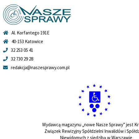
Al. Korfantego 191E
40-153 Katowice
32 253 05 41
32 730 29 28
redakcja@naszesprawy.com.pl
Wydawcą magazynu „nowe Nasze Sprawy” jest Kr
Związek Rewizyjny Spółdzielni Inwalidów i Spółdz
Niewidomych z siedzibą w Warszawie