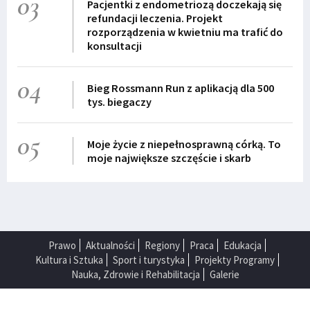
03
Pacjentki z endometriozą doczekają się
refundacji leczenia. Projekt
rozporządzenia w kwietniu ma trafić do
konsultacji
04
Bieg Rossmann Run z aplikacją dla 500
tys. biegaczy
05
Moje życie z niepełnosprawną córką. To
moje największe szczęście i skarb
Prawo
Aktualności
Regiony
Praca
Edukacja
Kultura i Sztuka
Sport i turystyka
Projekty Programy
Nauka, Zdrowie i Rehabilitacja
Galerie