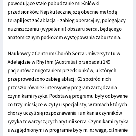
powodujące stałe pobudzanie mięśniówki
przedsionków. Najskuteczniejszą obecnie metodą
terapii jest zaś ablacja – zabieg operacyjny, polegający
na zniszczeniu (wypaleniu) obszaru serca, będącego
anatomicznym podłożem występowania zaburzenia.
Naukowcy z Centrum Chorób Serca Uniwersytetu w
Adelajdzie w Rhythm (Australia) przebadali 149
pacjentów z migotaniem przedsionków, u których
przeprowadzono zabieg ablacji. 61 spośród nich
przeszło również intensywny program zarządzania
czynnikami ryzyka. Podstawą programu były odbywane
co trzy miesiące wizyty u specjalisty, w ramach których
chorzy uczyli się rozpoznawania i unikania czynników
ryzyka towarzyszących arytmii serca. Czynnikami ryzyka
uwzględnionymi w programie były m.in.: waga, ciśnienie