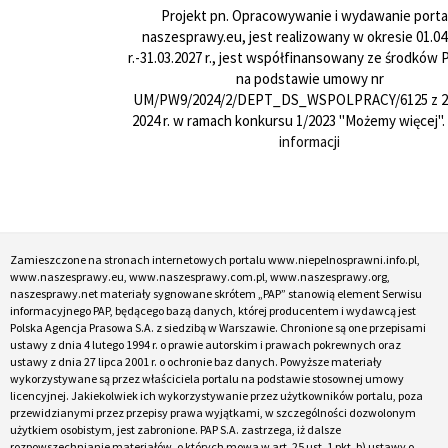
Projekt pn. Opracowywanie i wydawanie porta
naszesprawy.eu, jest realizowany w okresie 01.04
r.-31.03.2027 r., jest współfinansowany ze środków
na podstawie umowy nr
UM/PW9/2024/2/DEPT_DS_WSPOLPRACY/6125 z 24
2024 r. w ramach konkursu 1/2023 "Możemy więcej".
informacji
Zamieszczone na stronach internetowych portalu www.niepelnosprawni.info.pl,
www.naszesprawy.eu, www.naszesprawy.com.pl, www.naszesprawy.org,
naszesprawy.net materiały sygnowane skrótem „PAP” stanowią element Serwisu
informacyjnego PAP, będącego bazą danych, której producentem i wydawcą jest
Polska Agencja Prasowa S.A. z siedzibą w Warszawie. Chronione są one przepisami
ustawy z dnia 4 lutego 1994 r. o prawie autorskim i prawach pokrewnych oraz
ustawy z dnia 27 lipca 2001 r. o ochronie baz danych. Powyższe materiały
wykorzystywane są przez właściciela portalu na podstawie stosownej umowy
licencyjnej. Jakiekolwiek ich wykorzystywanie przez użytkowników portalu, poza
przewidzianymi przez przepisy prawa wyjątkami, w szczególności dozwolonym
użytkiem osobistym, jest zabronione. PAP S.A. zastrzega, iż dalsze
rozpowszechnianie materiałów, o których mowa w art. 25 ust. 1 pkt. b) ustawy o