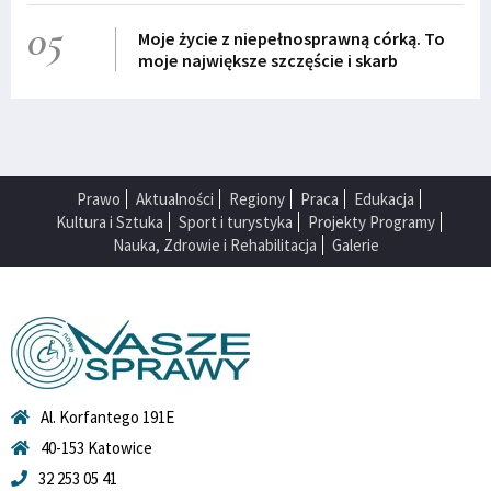
05
Moje życie z niepełnosprawną córką. To
moje największe szczęście i skarb
Prawo
Aktualności
Regiony
Praca
Edukacja
Kultura i Sztuka
Sport i turystyka
Projekty Programy
Nauka, Zdrowie i Rehabilitacja
Galerie
Al. Korfantego 191E
40-153 Katowice
32 253 05 41