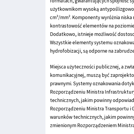
formatach, gwarantujących spójność s
użytkownikom wysoką antypoślizgowość
cm³/mm². Komponenty wyróżnia niska 
kontrastowość elementów na poziomie K
Dodatkowo, istnieje możliwość dostoso
Wszystkie elementy systemu oznakowan
hydrofobizacji, są odporne na zabrudze
Miejsca użyteczności publicznej, a zwł
komunikacyjnej, muszą być zaprojekto
prawnymi. Systemy oznakowania dotyk
Rozporządzeniu Ministra Infrastruktur
technicznych, jakim powinny odpowiad
Rozporządzeniu Ministra Transportu i G
warunków technicznych, jakim powinny
zmienionym Rozporządzeniem Ministra I