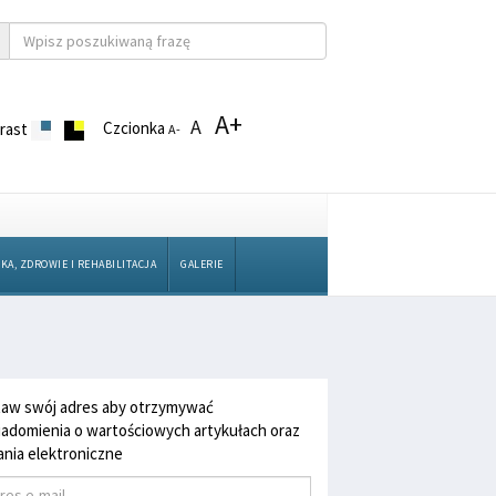
A+
A
Czcionka
rast
A-
KA, ZDROWIE I REHABILITACJA
GALERIE
aw swój adres aby otrzymywać
adomienia o wartościowych artykułach oraz
nia elektroniczne