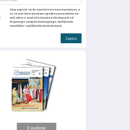
Chcę zapisać się do newslettera naszesprawy.eu, a
co za tym idzie wyrażam zgodę na przesyłanie na
mój adres e-mail informacji pochodzących od
Krajowego Związku Rewizyjnego Spółdzielni
Inwalidów i Spółdzielni Niewidomych.
Zapisz
E-wydanie