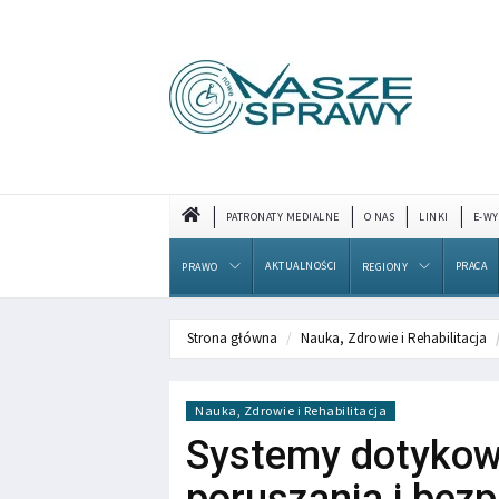
PATRONATY MEDIALNE
O NAS
LINKI
E-WY
AKTUALNOŚCI
PRACA
PRAWO
REGIONY
Strona główna
Nauka, Zdrowie i Rehabilitacja
Nauka, Zdrowie i Rehabilitacja
Systemy dotyko