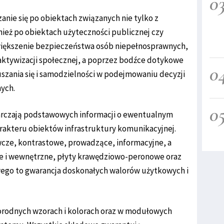
0
ie się po obiektach związanych nie tylko z
nież po obiektach użyteczności publicznej czy
większenie bezpieczeństwa osób niepełnosprawnych,
aktywizacji społecznej, a poprzez bodźce dotykowe
0
zania się i samodzielności w podejmowaniu decyzji
ych.
0
rczają podstawowych informacji o ewentualnym
rakteru obiektów infrastruktury komunikacyjnej.
awcze, kontrastowe, prowadzące, informacyjne, a
e i wewnętrzne, płyty krawędziowo-peronowe oraz
ego to gwarancja doskonałych walorów użytkowych i
orodnych wzorach i kolorach oraz w modułowych