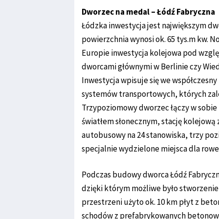
Dworzec na medal – Łódź Fabryczna
Łódzka inwestycja jest największym d
powierzchnia wynosi ok. 65 tys.m kw. N
Europie inwestycja kolejowa pod względ
dworcami głównymi w Berlinie czy Wiedn
Inwestycja wpisuje się we współczesny
systemów transportowych, których zale
Trzypoziomowy dworzec łączy w sobie m
światłem słonecznym, stację kolejową
autobusowy na 24 stanowiska, trzy pozi
specjalnie wydzielone miejsca dla rowe
Podczas budowy dworca Łódź Fabryczn
dzięki którym możliwe było stworzenie
przestrzeni użyto ok. 10 km płyt z be
schodów z prefabrykowanych betonowy