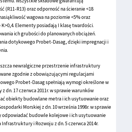
ystemu. Wszystkie składowe gwarantują
 (R11-R13) oraz odporność na ścieranie <18
nasiąkliwość wagowa na poziomie <5% oraz
>0,4. Elementy posiadają I klasę twardości.
wania ich grubości do planowanych obciążeń.
ia dotykowego Probet-Dasag, dzięki impregnacji i
nia.
aszcza newralgiczne przestrzenie infrastruktury
wane zgodnie z obowiązującymi regulacjami
owego Probet-Dasag spełniają wymogi określone w
y z dn. 17 czerwca 2011r. w sprawie warunków
ać obiekty budowlane metra i ich usytuowanie oraz
ospodarki Morskiej z dn. 10 września 1998r. w sprawie
 odpowiadać budowle kolejowe i ich usytuowanie
nfrastruktury i Rozwoju z dn. 5 czerwca 2014r.