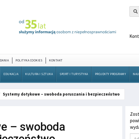
Kont
DANIA
POLITYKA COOKIES
KONTAKT
EDUKACJA
KULTURA I SZTUKA
SPORT I TURYSTYKA
PROJEKTY PROGRAMY
NAU
Systemy dotykowe – swoboda poruszania i bezpieczeństwo
Zost
powi
we – swoboda
wyda