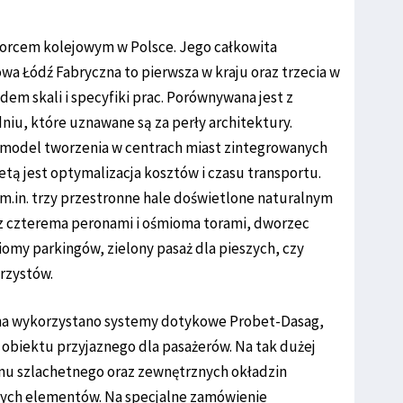
worcem kolejowym w Polsce. Jego całkowita
owa Łódź Fabryczna to pierwsza w kraju oraz trzecia w
em skali i specyfiki prac. Porównywana jest z
iu, które uznawane są za perły architektury.
 model tworzenia w centrach miast zintegrowanych
tą jest optymalizacja kosztów i czasu transportu.
.in. trzy przestronne hale doświetlone naturalnym
 z czterema peronami i ośmioma torami, dworzec
omy parkingów, zielony pasaż dla pieszych, czy
rzystów.
a wykorzystano systemy dotykowe Probet-Dasag,
 obiektu przyjaznego dla pasażerów. Na tak dużej
tonu szlachetnego oraz zewnętrznych okładzin
ch elementów. Na specjalne zamówienie