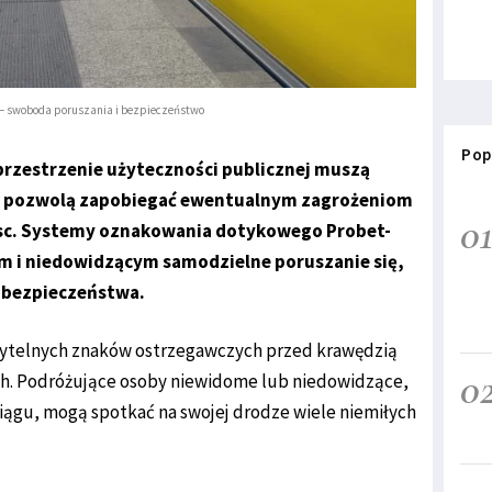
– swoboda poruszania i bezpieczeństwo
Pop
przestrzenie użyteczności publicznej muszą
re pozwolą zapobiegać ewentualnym zagrożeniom
0
jsc. Systemy oznakowania dotykowego Probet-
 i niedowidzącym samodzielne poruszanie się,
h bezpieczeństwa.
zytelnych znaków ostrzegawczych przed krawędzią
0
h. Podróżujące osoby niewidome lub niedowidzące,
iągu, mogą spotkać na swojej drodze wiele niemiłych