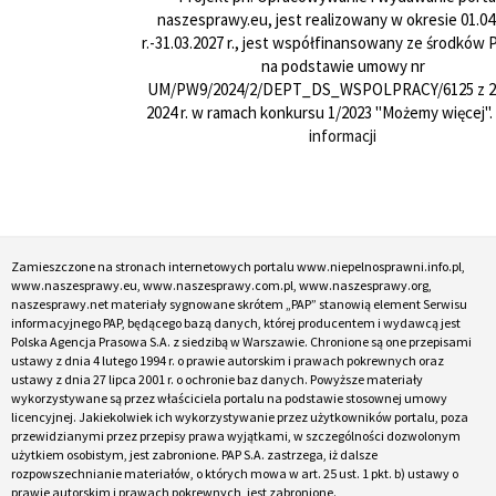
naszesprawy.eu, jest realizowany w okresie 01.04
r.-31.03.2027 r., jest współfinansowany ze środków
na podstawie umowy nr
UM/PW9/2024/2/DEPT_DS_WSPOLPRACY/6125 z 24
2024 r. w ramach konkursu 1/2023 "Możemy więcej".
informacji
Zamieszczone na stronach internetowych portalu www.niepelnosprawni.info.pl,
www.naszesprawy.eu, www.naszesprawy.com.pl, www.naszesprawy.org,
naszesprawy.net materiały sygnowane skrótem „PAP” stanowią element Serwisu
informacyjnego PAP, będącego bazą danych, której producentem i wydawcą jest
Polska Agencja Prasowa S.A. z siedzibą w Warszawie. Chronione są one przepisami
ustawy z dnia 4 lutego 1994 r. o prawie autorskim i prawach pokrewnych oraz
ustawy z dnia 27 lipca 2001 r. o ochronie baz danych. Powyższe materiały
wykorzystywane są przez właściciela portalu na podstawie stosownej umowy
licencyjnej. Jakiekolwiek ich wykorzystywanie przez użytkowników portalu, poza
przewidzianymi przez przepisy prawa wyjątkami, w szczególności dozwolonym
użytkiem osobistym, jest zabronione. PAP S.A. zastrzega, iż dalsze
rozpowszechnianie materiałów, o których mowa w art. 25 ust. 1 pkt. b) ustawy o
prawie autorskim i prawach pokrewnych, jest zabronione.