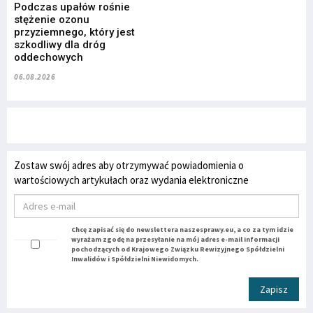
Podczas upałów rośnie
stężenie ozonu
przyziemnego, który jest
szkodliwy dla dróg
oddechowych
06.08.2026
Zostaw swój adres aby otrzymywać powiadomienia o
wartościowych artykułach oraz wydania elektroniczne
Chcę zapisać się do newslettera naszesprawy.eu, a co za tym idzie
wyrażam zgodę na przesyłanie na mój adres e-mail informacji
pochodzących od Krajowego Związku Rewizyjnego Spółdzielni
Inwalidów i Spółdzielni Niewidomych.
Zapisz