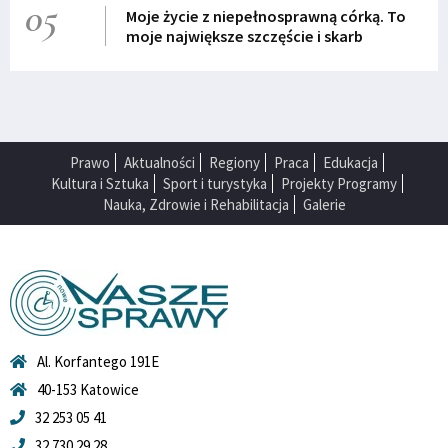
05
Moje życie z niepełnosprawną córką. To
moje największe szczęście i skarb
Prawo
Aktualności
Regiony
Praca
Edukacja
Kultura i Sztuka
Sport i turystyka
Projekty Programy
Nauka, Zdrowie i Rehabilitacja
Galerie
Al. Korfantego 191E
40-153 Katowice
32 253 05 41
32 730 29 28