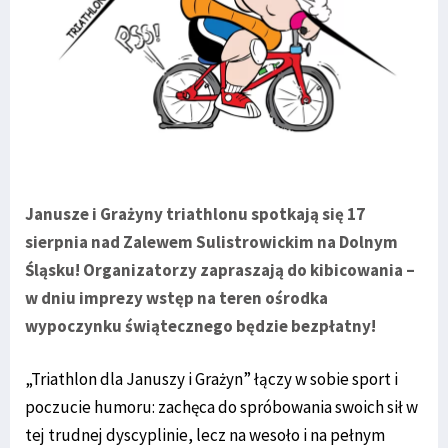
Janusze i Grażyny triathlonu spotkają się 17
sierpnia nad Zalewem Sulistrowickim na Dolnym
Śląsku! Organizatorzy zapraszają do kibicowania –
w dniu imprezy wstęp na teren ośrodka
wypoczynku świątecznego będzie bezpłatny!
„Triathlon dla Januszy i Grażyn” łączy w sobie sport i
poczucie humoru: zachęca do spróbowania swoich sił w
tej trudnej dyscyplinie, lecz na wesoło i na pełnym