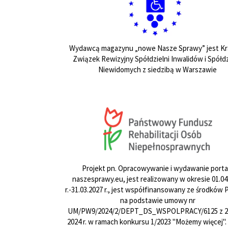
Wydawcą magazynu „nowe Nasze Sprawy” jest Kr
Związek Rewizyjny Spółdzielni Inwalidów i Spółdz
Niewidomych z siedzibą w Warszawie
Projekt pn. Opracowywanie i wydawanie porta
naszesprawy.eu, jest realizowany w okresie 01.04
r.-31.03.2027 r., jest współfinansowany ze środków
na podstawie umowy nr
UM/PW9/2024/2/DEPT_DS_WSPOLPRACY/6125 z 24
2024 r. w ramach konkursu 1/2023 "Możemy więcej".