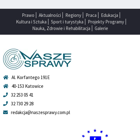
Prawo
Aktualności
Regiony
Praca
Edukacja
Kultura i Sztuka
Sport i turystyka
Projekty Programy
Nauka, Zdrowie i Rehabilitacja
Galerie
Al. Korfantego 191E
40-153 Katowice
32 253 05 41
32 730 29 28
redakcja@naszesprawy.com.pl