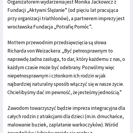
Organizatorem wydarzenia jest Monika Jackowicz z
Fundacji „Aktywni Ślężanie” (od pięciu lat pracująca
przy organizacji triathlonów), a partnerem imprezy jest
wrocławska Fundacja „Potrafię Pomóc”..
Mottem przewodnim przedsięwzięcia są słowa
Richarda von Weizackera: „Być pełnosprawnym to
naprawdę żadna zasługa, to dar, który każdemu z nas, o
każdym czasie może być odebrany. Pozwólmy więc
niepełnosprawnym i członkom ich rodzin w jak
najbardziej naturalny sposób włączyć się w nasze życie.
Chcielibyśmy dać im pewność, że jesteśmy jednością.”
Zawodom towarzyszyć będzie impreza integracyjna dla
całych rodzin z atrakcjami dla dzieci (m.in. dmuchańce,
malowanie buziek, zaplatanie warkoczyków). Wśród
zawodników i kibiców znajdą się osoby z