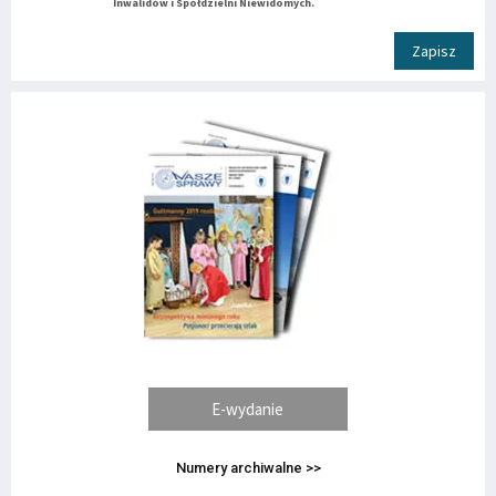
Inwalidów i Spółdzielni Niewidomych.
Zapisz
E-wydanie
Numery archiwalne >>