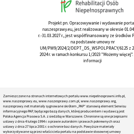
Projekt pn. Opracowywanie i wydawanie porta
naszesprawy.eu, jest realizowany w okresie 01.04
r.-31.03.2027 r., jest współfinansowany ze środków
na podstawie umowy nr
UM/PW9/2024/2/DEPT_DS_WSPOLPRACY/6125 z 24
2024 r. w ramach konkursu 1/2023 "Możemy więcej".
informacji
Zamieszczone na stronach internetowych portalu www.niepelnosprawni.info.pl,
www.naszesprawy.eu, www.naszesprawy.com.pl, www.naszesprawy.org,
naszesprawy.net materiały sygnowane skrótem „PAP” stanowią element Serwisu
informacyjnego PAP, będącego bazą danych, której producentem i wydawcą jest
Polska Agencja Prasowa S.A. z siedzibą w Warszawie. Chronione są one przepisami
ustawy z dnia 4 lutego 1994 r. o prawie autorskim i prawach pokrewnych oraz
ustawy z dnia 27 lipca 2001 r. o ochronie baz danych. Powyższe materiały
wykorzystywane są przez właściciela portalu na podstawie stosownej umowy