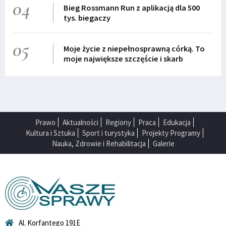
04
Bieg Rossmann Run z aplikacją dla 500
tys. biegaczy
05
Moje życie z niepełnosprawną córką. To
moje największe szczęście i skarb
Prawo
Aktualności
Regiony
Praca
Edukacja
Kultura i Sztuka
Sport i turystyka
Projekty Programy
Nauka, Zdrowie i Rehabilitacja
Galerie
Al. Korfantego 191E