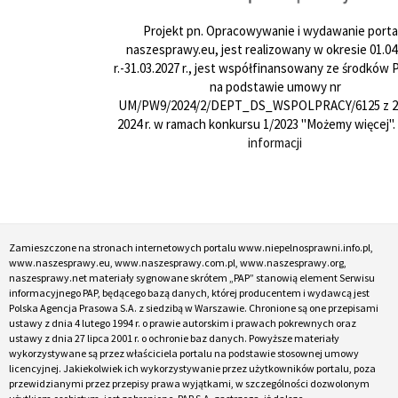
Projekt pn. Opracowywanie i wydawanie porta
naszesprawy.eu, jest realizowany w okresie 01.04
r.-31.03.2027 r., jest współfinansowany ze środków
na podstawie umowy nr
UM/PW9/2024/2/DEPT_DS_WSPOLPRACY/6125 z 24
2024 r. w ramach konkursu 1/2023 "Możemy więcej".
informacji
Zamieszczone na stronach internetowych portalu www.niepelnosprawni.info.pl,
www.naszesprawy.eu, www.naszesprawy.com.pl, www.naszesprawy.org,
naszesprawy.net materiały sygnowane skrótem „PAP” stanowią element Serwisu
informacyjnego PAP, będącego bazą danych, której producentem i wydawcą jest
Polska Agencja Prasowa S.A. z siedzibą w Warszawie. Chronione są one przepisami
ustawy z dnia 4 lutego 1994 r. o prawie autorskim i prawach pokrewnych oraz
ustawy z dnia 27 lipca 2001 r. o ochronie baz danych. Powyższe materiały
wykorzystywane są przez właściciela portalu na podstawie stosownej umowy
licencyjnej. Jakiekolwiek ich wykorzystywanie przez użytkowników portalu, poza
przewidzianymi przez przepisy prawa wyjątkami, w szczególności dozwolonym