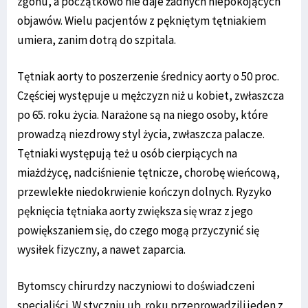
zgonu, a początkowo nie daje żadnych niepokojących
objawów. Wielu pacjentów z pękniętym tętniakiem
umiera, zanim dotrą do szpitala.
Tętniak aorty to poszerzenie średnicy aorty o 50 proc.
Częściej występuje u mężczyzn niż u kobiet, zwłaszcza
po 65. roku życia. Narażone są na niego osoby, które
prowadzą niezdrowy styl życia, zwłaszcza palacze.
Tętniaki występują też u osób cierpiących na
miażdżycę, nadciśnienie tętnicze, chorobę wieńcową,
przewlekłe niedokrwienie kończyn dolnych. Ryzyko
pęknięcia tętniaka aorty zwiększa się wraz z jego
powiększaniem się, do czego mogą przyczynić się
wysiłek fizyczny, a nawet zaparcia.
Bytomscy chirurdzy naczyniowi to doświadczeni
specjaliści. W styczniu ub. roku przeprowadzili jeden z