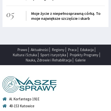
05
Moje życie z niepełnosprawną córką. To
moje największe szczęście i skarb
Prawo
Aktualności
Regiony
Praca
Edukacja
Kultura i Sztuka
Sport i turystyka
Projekty Programy
Nauka, Zdrowie i Rehabilitacja
Galerie
Al. Korfantego 191E
40-153 Katowice