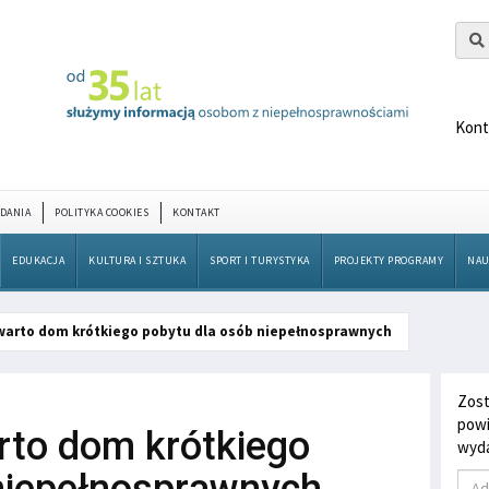
Kont
DANIA
POLITYKA COOKIES
KONTAKT
EDUKACJA
KULTURA I SZTUKA
SPORT I TURYSTYKA
PROJEKTY PROGRAMY
NAU
warto dom krótkiego pobytu dla osób niepełnosprawnych
Zost
powi
rto dom krótkiego
wyda