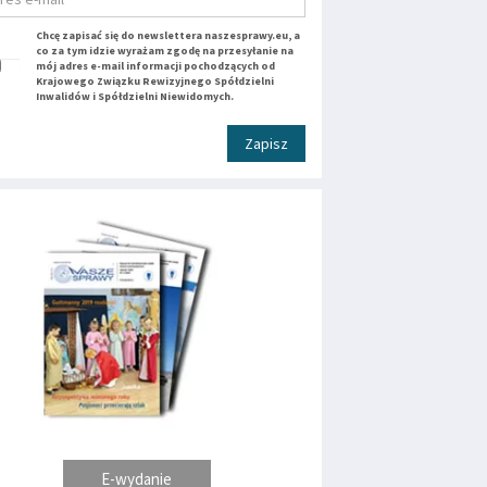
Chcę zapisać się do newslettera naszesprawy.eu, a
co za tym idzie wyrażam zgodę na przesyłanie na
mój adres e-mail informacji pochodzących od
Krajowego Związku Rewizyjnego Spółdzielni
Inwalidów i Spółdzielni Niewidomych.
Zapisz
E-wydanie