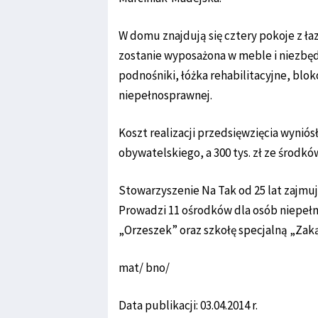
W domu znajdują się cztery pokoje z ł
zostanie wyposażona w meble i niezbęd
podnośniki, łóżka rehabilitacyjne, blo
niepełnosprawnej.
Koszt realizacji przedsięwzięcia wyniós
obywatelskiego, a 300 tys. zł ze środk
Stowarzyszenie Na Tak od 25 lat zajmu
Prowadzi 11 ośrodków dla osób niepeł
„Orzeszek” oraz szkołę specjalną „Zaką
mat/ bno/
Data publikacji: 03.04.2014 r.