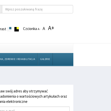
A+
A
Czcionka
rast
A-
KA, ZDROWIE I REHABILITACJA
GALERIE
aw swój adres aby otrzymywać
adomienia o wartościowych artykułach oraz
nia elektroniczne