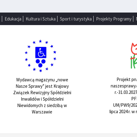
a
Edukacja
Kultura i Sztuka
Sport i turystyka
Projekty Programy
Projekt pn
Wydawcą magazynu „nowe
naszesprawy.e
Nasze Sprawy” jest Krajowy
r.-31.03.20
Związek Rewizyjny Spółdzielni
PF
Inwalidów i Spółdzielni
UM/PW9/202
Niewidomych z siedzibą w
lipca 2024 r. 
Warszawie