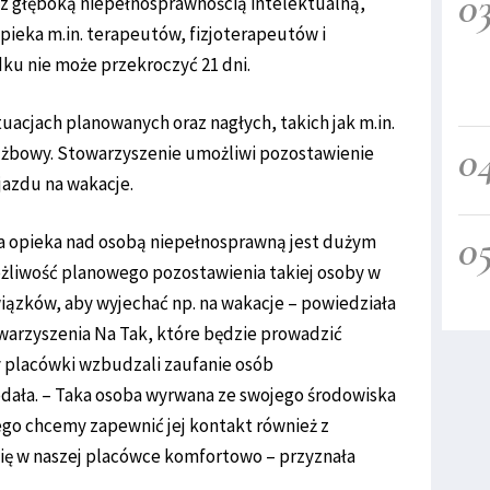
0
z głęboką niepełnosprawnością intelektualną,
ieka m.in. terapeutów, fizjoterapeutów i
ku nie może przekroczyć 21 dni.
acjach planowanych oraz nagłych, takich jak m.in.
0
łużbowy. Stowarzyszenie umożliwi pozostawienie
jazdu na wakacje.
0
a opieka nad osobą niepełnosprawną jest dużym
żliwość planowego pozostawienia takiej osoby w
ązków, aby wyjechać np. na wakacje – powiedziała
warzyszenia Na Tak, które będzie prowadzić
y placówki wzbudzali zaufanie osób
dała. – Taka osoba wyrwana ze swojego środowiska
go chcemy zapewnić jej kontakt również z
ię w naszej placówce komfortowo – przyznała