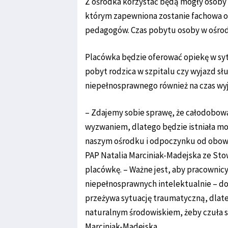
Z ośrodka korzystać będą mogły osoby 
którym zapewniona zostanie fachowa op
pedagogów. Czas pobytu osoby w ośrod
Placówka będzie oferować opiekę w sytu
pobyt rodzica w szpitalu czy wyjazd s
niepełnosprawnego również na czas wy
– Zdajemy sobie sprawę, że całodobow
wyzwaniem, dlatego będzie istniała mo
naszym ośrodku i odpoczynku od obowi
PAP Natalia Marciniak-Madejska ze Sto
placówkę. – Ważne jest, aby pracownic
niepełnosprawnych intelektualnie – do
przeżywa sytuację traumatyczną, dlate
naturalnym środowiskiem, żeby czuła s
Marciniak-Madejska.