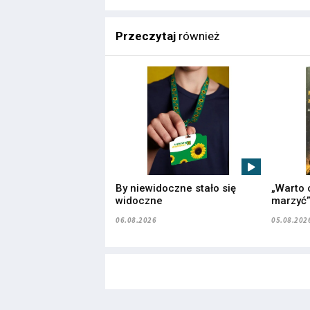
Przeczytaj
również
By niewidoczne stało się
„Warto 
widoczne
marzyć
06.08.2026
05.08.202