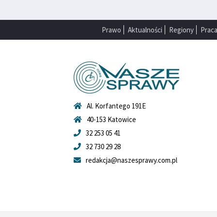
Prawo
Aktualności
Regiony
Prac
Al. Korfantego 191E
40-153 Katowice
32 253 05 41
32 730 29 28
redakcja@naszesprawy.com.pl