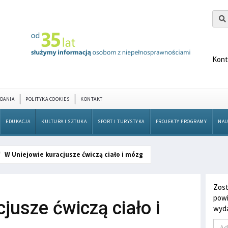
Kont
DANIA
POLITYKA COOKIES
KONTAKT
EDUKACJA
KULTURA I SZTUKA
SPORT I TURYSTYKA
PROJEKTY PROGRAMY
NAU
W Uniejowie kuracjusze ćwiczą ciało i mózg
Zost
powi
jusze ćwiczą ciało i
wyda