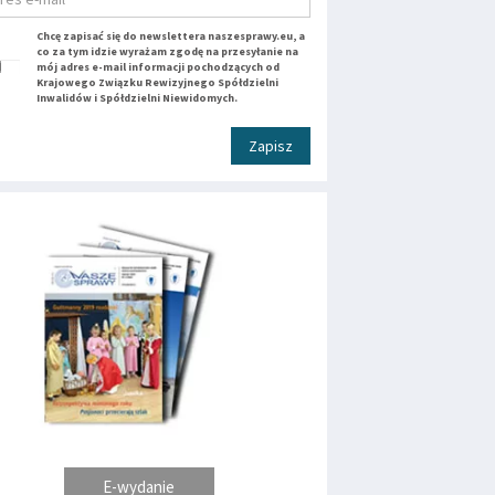
Chcę zapisać się do newslettera naszesprawy.eu, a
co za tym idzie wyrażam zgodę na przesyłanie na
mój adres e-mail informacji pochodzących od
Krajowego Związku Rewizyjnego Spółdzielni
Inwalidów i Spółdzielni Niewidomych.
Zapisz
E-wydanie