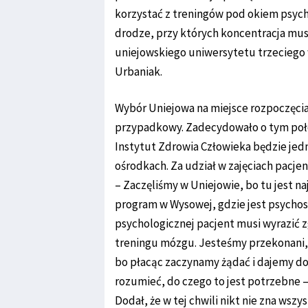
korzystać z treningów pod okiem psychol
drodze, przy których koncentracja mus
uniejowskiego uniwersytetu trzeciego 
Urbaniak.
Wybór Uniejowa na miejsce rozpoczęcia
przypadkowy. Zadecydowało o tym poło
Instytut Zdrowia Człowieka będzie jed
ośrodkach. Za udział w zajęciach pacje
– Zaczęliśmy w Uniejowie, bo tu jest n
program w Wysowej, gdzie jest psycho
psychologicznej pacjent musi wyrazić zg
treningu mózgu. Jesteśmy przekonani, 
bo płacąc zaczynamy żądać i dajemy do
rozumieć, do czego to jest potrzebne –
Dodał, że w tej chwili nikt nie zna wsz