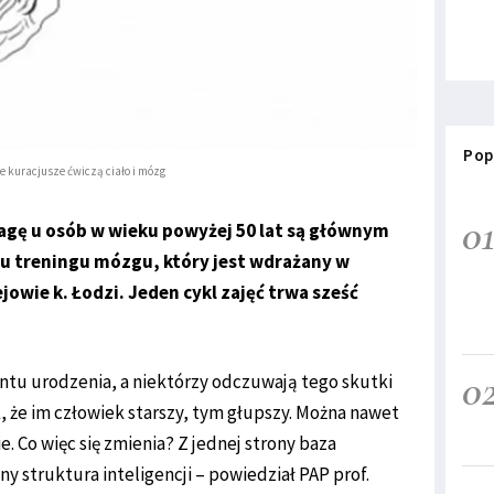
Pop
e kuracjusze ćwiczą ciało i mózg
0
agę u osób w wieku powyżej 50 lat są głównym
 treningu mózgu, który jest wdrażany w
owie k. Łodzi. Jeden cykl zajęć trwa sześć
0
ntu urodzenia, a niektórzy odczuwają tego skutki
tak, że im człowiek starszy, tym głupszy. Można nawet
. Co więc się zmienia? Z jednej strony baza
ony struktura inteligencji – powiedział PAP prof.