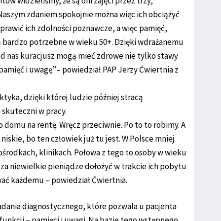
tów widzieliśmy, że są oni zajęci przez trzy,
Naszym zdaniem spokojnie można więc ich obciążyć
oprawić ich zdolności poznawcze, a więc pamięć,
 są bardzo potrzebne w wieku 50+. Dzięki wdrażanemu
d nas kuracjusz mogą mieć zdrowe nie tylko stawy
ą pamięć i uwagę”– powiedział PAP Jerzy Ćwiertnia z
tyka, dzięki której ludzie później stracą
 skuteczni w pracy.
 do domu na rentę. Wręcz przeciwnie. Po to to robimy. A
niskie, bo ten człowiek już tu jest. W Polsce mniej
, ośrodkach, klinikach. Połowa z tego to osoby w wieku
a za niewielkie pieniądze dołożyć w trakcie ich pobytu
ać każdemu – powiedział Ćwiertnia.
badania diagnostycznego, które pozwala u pacjenta
nkcji – pamięci i uwagi. Na bazie tego wstępnego