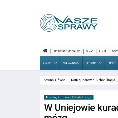
PATRONATY MEDIALNE
O NAS
LINKI
E-WY
AKTUALNOŚCI
PRACA
PRAWO
REGIONY
Strona główna
Nauka, Zdrowie i Rehabilitacja
Nauka, Zdrowie i Rehabilitacja
W Uniejowie kurac