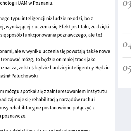
0
chologii UAM w Poznaniu.
nnego typu inteligencji niż ludzie młodzi, bo z
, wynikającej z uczenia się. Efekt jest taki, że dzięki
 się sposób funkcjonowania poznawczego, ale też
0
onami, ale w wyniku uczenia się powstają także nowe
trenować mózg, to będzie on mniej tracił jako
0
 oznacza, że ktoś będzie bardziej inteligentny. Będzie
jaśnił Paluchowski.
em mózgu spotkał się z zainteresowaniem Instytutu
ad zajmuje się rehabilitacją narządów ruchu i
usy rehabilitacyjne postanowiono połączyć z
i poznawcze.