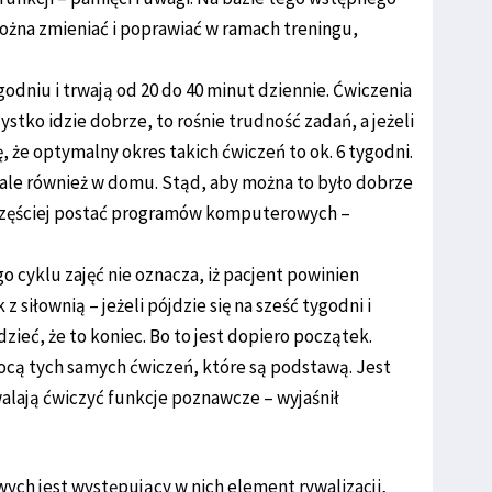
można zmieniać i poprawiać w ramach treningu,
ygodniu i trwają od 20 do 40 minut dziennie. Ćwiczenia
ystko idzie dobrze, to rośnie trudność zadań, a jeżeli
ę, że optymalny okres takich ćwiczeń to ok. 6 tygodni.
, ale również w domu. Stąd, aby można to było dobrze
jczęściej postać programów komputerowych –
o cyklu zajęć nie oznacza, iż pacjent powinien
z siłownią – jeżeli pójdzie się na sześć tygodni i
zieć, że to koniec. Bo to jest dopiero początek.
mocą tych samych ćwiczeń, które są podstawą. Jest
lają ćwiczyć funkcje poznawcze – wyjaśnił
ch jest występujący w nich element rywalizacji,