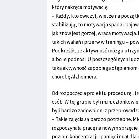
który nakręca motywację.
– Każdy, kto ćwiczył, wie, że na począt
stabilizują, to motywacja spada i poja
jak znów jest gorzej, wraca motywacja.
takich wahań i przerw w treningu – pow
Podkreślił, że aktywność mózgu utrzy
albo je podnosi. U poszczególnych ludz
taka aktywność zapobiega otępieniom o
chorobę Alzheimera.
Od rozpoczęcia projektu procedurę „tr
osób. W tej grupie byli m.in. członkow
byli bardzo zadowoleni z przeprowadz
– Takie zajęcia są bardzo potrzebne. Mi
rozpoczynała pracę na nowym sprzęcie.
poziom koncentracji i pamięci miał dla