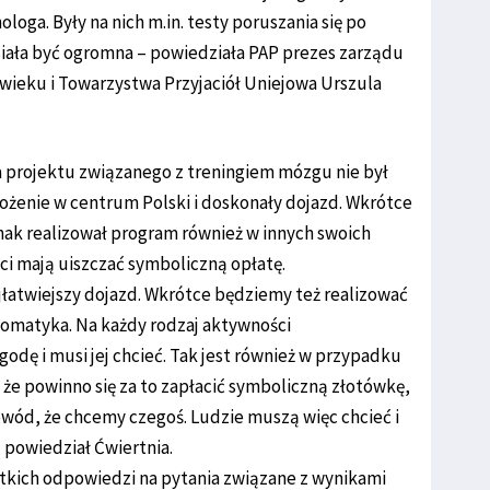
oga. Były na nich m.in. testy poruszania się po
iała być ogromna – powiedziała PAP prezes zarządu
wieku i Towarzystwa Przyjaciół Uniejowa Urszula
 projektu związanego z treningiem mózgu nie był
żenie w centrum Polski i doskonały dojazd. Wkrótce
nak realizował program również w innych swoich
nci mają uiszczać symboliczną opłatę.
ajłatwiejszy dojazd. Wkrótce będziemy też realizować
somatyka. Na każdy rodzaj aktywności
odę i musi jej chcieć. Tak jest również w przypadku
że powinno się za to zapłacić symboliczną złotówkę,
wód, że chcemy czegoś. Ludzie muszą więc chcieć i
 powiedział Ćwiertnia.
ystkich odpowiedzi na pytania związane z wynikami