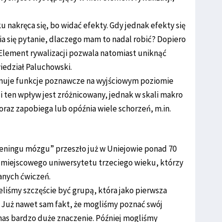
ku nakręca się, bo widać efekty. Gdy jednak efekty się
wia się pytanie, dlaczego mam to nadal robić? Dopiero
 Element rywalizacji pozwala natomiast uniknąć
iedział Paluchowski.
muje funkcje poznawcze na wyjściowym poziomie
i ten wpływ jest zróżnicowany, jednak w skali makro
raz zapobiega lub opóźnia wiele schorzeń, m.in.
eningu mózgu” przeszło już w Uniejowie ponad 70
ie miejscowego uniwersytetu trzeciego wieku, którzy
anych ćwiczeń.
eliśmy szczęście być grupą, która jako pierwsza
 Już nawet sam fakt, że mogliśmy poznać swój
 nas bardzo duże znaczenie. Później mogliśmy