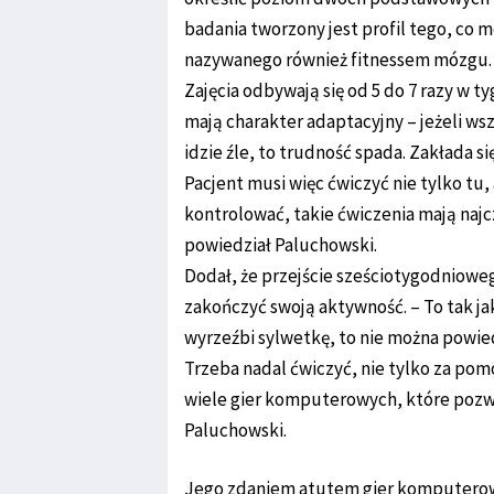
badania tworzony jest profil tego, co 
nazywanego również fitnessem mózgu.
Zajęcia odbywają się od 5 do 7 razy w t
mają charakter adaptacyjny – jeżeli wsz
idzie źle, to trudność spada. Zakłada si
Pacjent musi więc ćwiczyć nie tylko tu
kontrolować, takie ćwiczenia mają na
powiedział Paluchowski.
Dodał, że przejście sześciotygodnioweg
zakończyć swoją aktywność. – To tak jak 
wyrzeźbi sylwetkę, to nie można powied
Trzeba nadal ćwiczyć, nie tylko za po
wiele gier komputerowych, które pozwa
Paluchowski.
Jego zdaniem atutem gier komputerowy