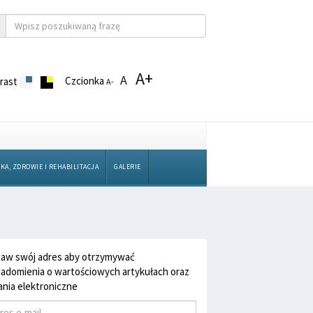
A+
A
Czcionka
rast
A-
KA, ZDROWIE I REHABILITACJA
GALERIE
aw swój adres aby otrzymywać
adomienia o wartościowych artykułach oraz
nia elektroniczne