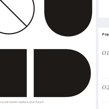
Pop
0
0
i przed rakiem i wydłuża życie chorych