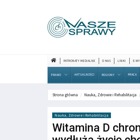
PATRONATY MEDIALNE
O NAS
LINKI
E-WY
AKTUALNOŚCI
PRACA
PRAWO
REGIONY
Strona główna
Nauka, Zdrowie i Rehabilitacja
Nauka, Zdrowie i Rehabilitacja
Witamina D chroni