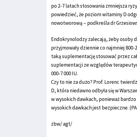
po 2-7 latach stosowania zmniejsza r
powiedzieć, że poziom witaminy D odgr
nowotworową – podkreśla dr Grzesiows
Endokrynolodzy zalecają, żeby osoby d
przyjmowały dziennie co najmniej 800-2
taką suplementację stosować przez ca
suplementacji ze względów terapeutyc
000-7 000 IU.
Czy to nie za dużo? Prof. Lorenc twierd
D, która niedawno odbyła się w Warsza
w wysokich dawkach, ponieważ bardzo 
wysokich dawkach jest bezpieczne. (PA
zbw/ agt/