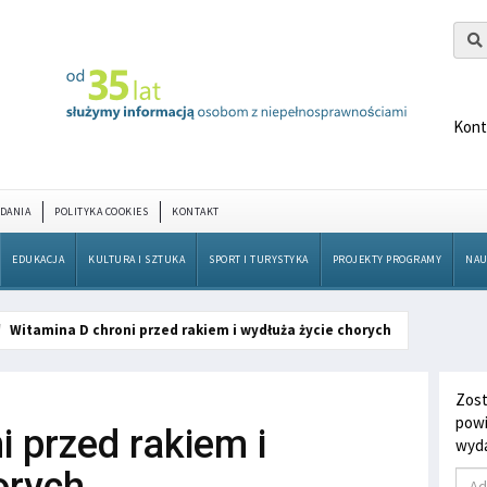
Kont
DANIA
POLITYKA COOKIES
KONTAKT
EDUKACJA
KULTURA I SZTUKA
SPORT I TURYSTYKA
PROJEKTY PROGRAMY
NAU
Witamina D chroni przed rakiem i wydłuża życie chorych
Zost
powi
 przed rakiem i
wyda