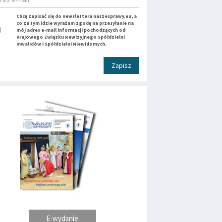
Chcę zapisać się do newslettera naszesprawy.eu, a
co za tym idzie wyrażam zgodę na przesyłanie na
mój adres e-mail informacji pochodzących od
Krajowego Związku Rewizyjnego Spółdzielni
Inwalidów i Spółdzielni Niewidomych.
Zapisz
E-wydanie