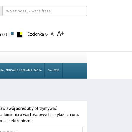
A+
A
Czcionka
rast
A-
KA, ZDROWIE I REHABILITACJA
GALERIE
aw swój adres aby otrzymywać
adomienia o wartościowych artykułach oraz
nia elektroniczne