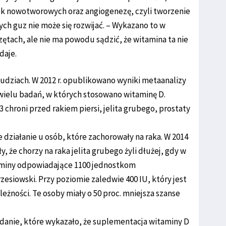
ek nowotworowych oraz angiogenezę, czyli tworzenie
ch guz nie może się rozwijać. – Wykazano to w
tach, ale nie ma powodu sądzić, że witamina ta nie
daje.
udziach. W 2012 r. opublikowano wyniki metaanalizy
wielu badań, w których stosowano witaminę D.
 chroni przed rakiem piersi, jelita grubego, prostaty
działanie u osób, które zachorowały na raka. W 2014
, że chorzy na raka jelita grubego żyli dłużej, gdy w
itaminy odpowiadające 1100 jednostkom
esiowski. Przy poziomie zaledwie 400 IU, który jest
leżności. Te osoby miały o 50 proc. mniejsza szanse
adanie, które wykazało, że suplementacja witaminy D