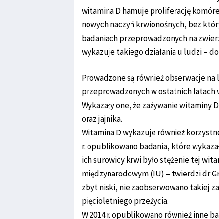
witamina D hamuje proliferację komór
nowych naczyń krwionośnych, bez który
badaniach przeprowadzonych na zwierzę
wykazuje takiego działania u ludzi – do
Prowadzone są również obserwacje na l
przeprowadzonych w ostatnich latach 
Wykazały one, że zażywanie witaminy D3
oraz jajnika.
Witamina D wykazuje również korzystne 
r. opublikowano badania, które wykazały
ich surowicy krwi było stężenie tej w
międzynarodowym (IU) – twierdzi dr Grz
zbyt niski, nie zaobserwowano takiej za
pięcioletniego przeżycia.
W 2014 r. opublikowano również inne b