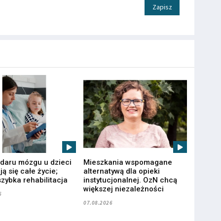
Zapisz
udaru mózgu u dzieci
Mieszkania wspomagane
ą się całe życie;
alternatywą dla opieki
zybka rehabilitacja
instytucjonalnej. OzN chcą
większej niezależności
6
07.08.2026