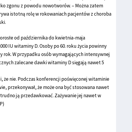
yzyko zgonu z powodu nowotworów. – Można zatem
ywa istotną rolę w rokowaniach pacjentów z choroba
ki.
orosłe od października do kwietnia-maja
000 IU witaminy D. Osoby po 60. roku życia powinny
ły rok. W przypadku osób wymagających intensywnej
znych zalecane dawki witaminy D sięgają nawet 5
zi, że nie. Podczas konferencji poświęconej witaminie
wie, przekonywał, że może ona być stosowana nawet
trudno ją przedawkować. Zażywanie jej nawet w
P)