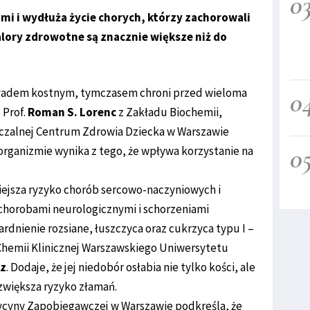
0
i i wydłuża życie chorych, którzy zachorowali
walory zdrowotne są znacznie większe niż do
układem kostnym, tymczasem chroni przed wieloma
0
 Prof.
Roman S. Lorenc
z Zakładu Biochemii,
czalnej Centrum Zdrowia Dziecka w Warszawie
0
 organizmie wynika z tego, że wpływa korzystanie na
iejsza ryzyko chorób sercowo-naczyniowych i
 chorobami neurologicznymi i schorzeniami
dnienie rozsiane, łuszczyca oraz cukrzyca typu I –
 Chemii Klinicznej Warszawskiego Uniwersytetu
cz
. Dodaje, że jej niedobór osłabia nie tylko kości, ale
j zwiększa ryzyko złamań.
cyny Zapobiegawczej w Warszawie podkreśla, że