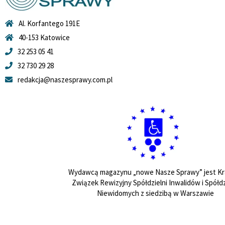
Al. Korfantego 191E
40-153 Katowice
32 253 05 41
32 730 29 28
redakcja@naszesprawy.com.pl
Wydawcą magazynu „nowe Nasze Sprawy” jest Kr
Związek Rewizyjny Spółdzielni Inwalidów i Spółdz
Niewidomych z siedzibą w Warszawie