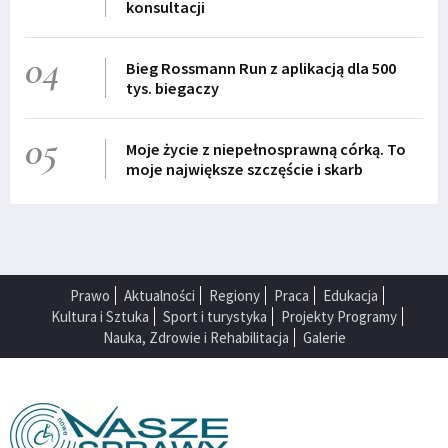
konsultacji
04
Bieg Rossmann Run z aplikacją dla 500
tys. biegaczy
05
Moje życie z niepełnosprawną córką. To
moje największe szczęście i skarb
Prawo
Aktualności
Regiony
Praca
Edukacja
Kultura i Sztuka
Sport i turystyka
Projekty Programy
Nauka, Zdrowie i Rehabilitacja
Galerie