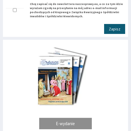
Chcę zapisać się do newslettera naszesprawy.eu, a co za tym idzie
wyrażam zgodę na przesyłanie na mój adres e-mail informacji
pochodzących od Krajowego Związku Rewizyjnego Spółdzielni
Inwalidów i Spółdzielni Niewidomych.
Zapisz
E-wydanie