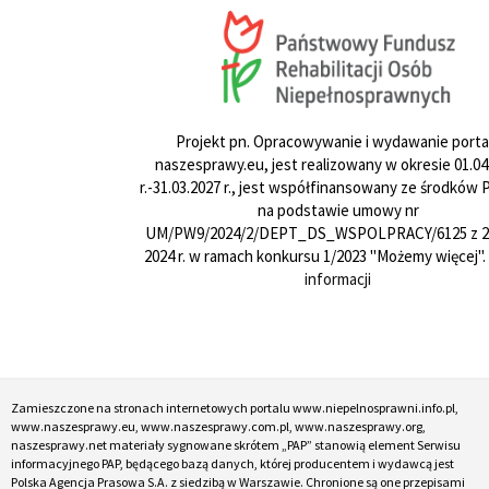
Projekt pn. Opracowywanie i wydawanie porta
naszesprawy.eu, jest realizowany w okresie 01.04
r.-31.03.2027 r., jest współfinansowany ze środków
na podstawie umowy nr
UM/PW9/2024/2/DEPT_DS_WSPOLPRACY/6125 z 24
2024 r. w ramach konkursu 1/2023 "Możemy więcej".
informacji
Zamieszczone na stronach internetowych portalu www.niepelnosprawni.info.pl,
www.naszesprawy.eu, www.naszesprawy.com.pl, www.naszesprawy.org,
naszesprawy.net materiały sygnowane skrótem „PAP” stanowią element Serwisu
informacyjnego PAP, będącego bazą danych, której producentem i wydawcą jest
Polska Agencja Prasowa S.A. z siedzibą w Warszawie. Chronione są one przepisami