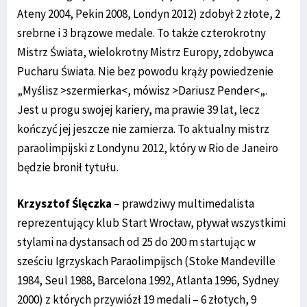
Ateny 2004, Pekin 2008, Londyn 2012) zdobył 2 złote, 2
srebrne i 3 brązowe medale. To także czterokrotny
Mistrz Świata, wielokrotny Mistrz Europy, zdobywca
Pucharu Świata. Nie bez powodu krąży powiedzenie
„Myślisz >szermierka<, mówisz >Dariusz Pender<„.
Jest u progu swojej kariery, ma prawie 39 lat, lecz
kończyć jej jeszcze nie zamierza. To aktualny mistrz
paraolimpijski z Londynu 2012, który w Rio de Janeiro
będzie bronił tytułu.
Krzysztof Ślęczka
– prawdziwy multimedalista
reprezentujący klub Start Wrocław, pływał wszystkimi
stylami na dystansach od 25 do 200 m startując w
sześciu Igrzyskach Paraolimpijsch (Stoke Mandeville
1984, Seul 1988, Barcelona 1992, Atlanta 1996, Sydney
2000) z których przywiózł 19 medali – 6 złotych, 9