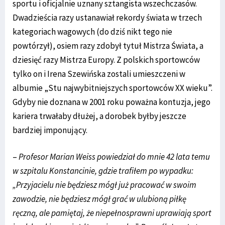
sportu i oficjalnie uznany sztangista wszechczasów.
Dwadzieścia razy ustanawiał rekordy świata w trzech
kategoriach wagowych (do dziś nikt tego nie
powtórzył), osiem razy zdobył tytuł Mistrza Świata, a
dziesięć razy Mistrza Europy. Z polskich sportowców
tylko on i Irena Szewińska zostali umieszczeni w
albumie „Stu najwybitniejszych sportowców XX wieku”.
Gdyby nie doznana w 2001 roku poważna kontuzja, jego
kariera trwałaby dłużej, a dorobek byłby jeszcze
bardziej imponujący.
–
Profesor Marian Weiss powiedział do mnie 42 lata temu
w szpitalu Konstancinie, gdzie trafiłem po wypadku:
„Przyjacielu nie będziesz mógł już pracować w swoim
zawodzie, nie będziesz mógł grać w ulubioną piłkę
ręczną, ale pamiętaj, że niepełnosprawni uprawiają sport