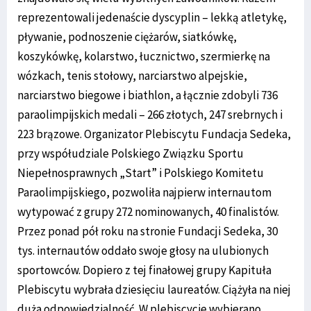
reprezentowali jedenaście dyscyplin – lekką atletykę,
pływanie, podnoszenie ciężarów, siatkówkę,
koszykówkę, kolarstwo, łucznictwo, szermierkę na
wózkach, tenis stołowy, narciarstwo alpejskie,
narciarstwo biegowe i biathlon, a łącznie zdobyli 736
paraolimpijskich medali – 266 złotych, 247 srebrnych i
223 brązowe. Organizator Plebiscytu Fundacja Sedeka,
przy współudziale Polskiego Związku Sportu
Niepełnosprawnych „Start” i Polskiego Komitetu
Paraolimpijskiego, pozwoliła najpierw internautom
wytypować z grupy 272 nominowanych, 40 finalistów.
Przez ponad pół roku na stronie Fundacji Sedeka, 30
tys. internautów oddało swoje głosy na ulubionych
sportowców. Dopiero z tej finałowej grupy Kapituła
Plebiscytu wybrała dziesięciu laureatów. Ciążyła na niej
duża odpowiedzialność. W plebiscycie wybierano