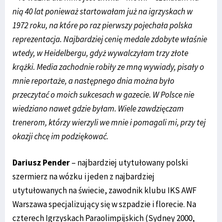
nią 40 lat ponieważ startowałam już na igrzyskach w
1972 roku, na które po raz pierwszy pojechała polska
reprezentacja. Najbardziej cenię medale zdobyte właśnie
wtedy, w Heidelbergu, gdyż wywalczyłam trzy złote
krążki. Media zachodnie robiły ze mną wywiady, pisały o
mnie reportaże, a następnego dnia można było
przeczytać o moich sukcesach w gazecie. W Polsce nie
wiedziano nawet gdzie byłam. Wiele zawdzięczam
trenerom, którzy wierzyli we mnie i pomagali mi, przy tej
okazji chcę im podziękować.
Dariusz Pender
– najbardziej utytułowany polski
szermierz na wózku i jeden z najbardziej
utytułowanych na świecie, zawodnik klubu IKS AWF
Warszawa specjalizujący się w szpadzie i florecie. Na
czterech Igrzyskach Paraolimpijskich (Sydney 2000,