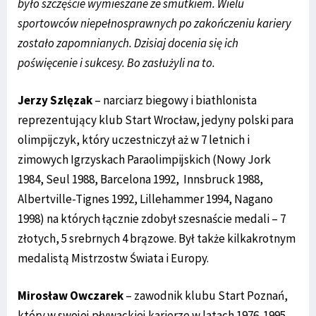
było szczęście wymieszane ze smutkiem. Wielu
sportowców niepełnosprawnych po zakończeniu kariery
zostało zapomnianych. Dzisiaj docenia się ich
poświęcenie i sukcesy. Bo zasłużyli na to.
Jerzy Szlęzak
– narciarz biegowy i biathlonista
reprezentujący klub Start Wrocław, jedyny polski para
olimpijczyk, który uczestniczył aż w 7 letnich i
zimowych Igrzyskach Paraolimpijskich (Nowy Jork
1984, Seul 1988, Barcelona 1992, Innsbruck 1988,
Albertville-Tignes 1992, Lillehammer 1994, Nagano
1998) na których łącznie zdobył szesnaście medali – 7
złotych, 5 srebrnych 4 brązowe. Był także kilkakrotnym
medalistą Mistrzostw Świata i Europy.
Mirosław Owczarek
– zawodnik klubu Start Poznań,
który w swojej pływackiej karierze w latach 1976-1995