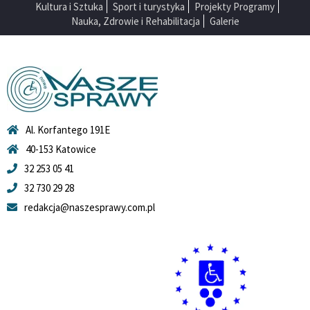
Kultura i Sztuka
Sport i turystyka
Projekty Programy
Nauka, Zdrowie i Rehabilitacja
Galerie
Al. Korfantego 191E
40-153 Katowice
32 253 05 41
32 730 29 28
redakcja@naszesprawy.com.pl