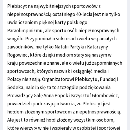
Plebiscyt na najwybitniejszych sportowców z
niepełnosprawnością ostatniego 40-lecia jest nie tylko
uwieńczeniem pięknej karty polskiego
Paraolimpinizmu, ale sportu osób niepełnosprawnych
w ogóle. Przypominał o sukcesach wielu wspaniałych
zawodników, nie tylko Natalii Partyki i Katarzyny
Rogowiec, które dzięki mediom stały się naszym w
kraju powszechnie znane, ale o wielu już zapomnianych
sportowcach, których nazwisk i osiągnięć media i
Polacy nie znają. Organizatorowi Plebiscytu, Fundacji
Sedeka, należą się za to szczególe podziękowania.
Prowadzący Galę Anna Popek i Krzysztof Głombowicz,
powiedzieli podczas jej otwarcia, że Plebiscyt jest
hołdem złożonym sportowcom z niepełnosprawnością.
Ale jest to również hołd złożony wszystkim osobom,
które wierzyły w nie i wspierały w osobistej i sportowej