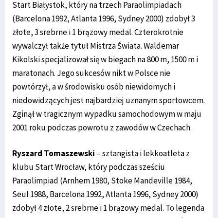
Start Białystok, który na trzech Paraolimpiadach
(Barcelona 1992, Atlanta 1996, Sydney 2000) zdobył 3
złote, 3 srebrne i 1 brązowy medal. Czterokrotnie
wywalczył także tytuł Mistrza Świata. Waldemar
Kikolski specjalizował się w biegach na 800 m, 1500 m i
maratonach. Jego sukcesów nikt w Polsce nie
powtórzył, a w środowisku osób niewidomych i
niedowidzących jest najbardziej uznanym sportowcem.
Zginął w tragicznym wypadku samochodowym w maju
2001 roku podczas powrotu z zawodów w Czechach.
Ryszard Tomaszewski
– sztangista i lekkoatleta z
klubu Start Wrocław, który podczas sześciu
Paraolimpiad (Arnhem 1980, Stoke Mandeville 1984,
Seul 1988, Barcelona 1992, Atlanta 1996, Sydney 2000)
zdobył 4 złote, 2 srebrne i 1 brązowy medal. To legenda