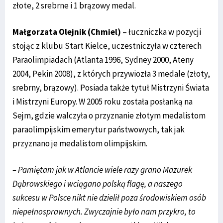
złote, 2 srebrne i 1 brązowy medal.
Małgorzata Olejnik (Chmiel)
– łuczniczka w pozycji
stojąc z klubu Start Kielce, uczestniczyła w czterech
Paraolimpiadach (Atlanta 1996, Sydney 2000, Ateny
2004, Pekin 2008), z których przywiozła 3 medale (złoty,
srebrny, brązowy). Posiada także tytuł Mistrzyni Świata
i Mistrzyni Europy. W 2005 roku została posłanką na
Sejm, gdzie walczyła o przyznanie złotym medalistom
paraolimpijskim emerytur państwowych, tak jak
przyznano je medalistom olimpijskim.
– Pamiętam jak w Atlancie wiele razy grano Mazurek
Dąbrowskiego i wciągano polską flagę, a naszego
sukcesu w Polsce nikt nie dzielił poza środowiskiem osób
niepełnosprawnych. Zwyczajnie było nam przykro, to