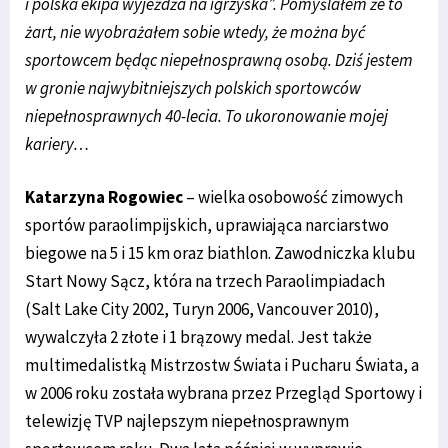
i polska ekipa wyjeżdża na igrzyska”. Pomyślałem że to
żart, nie wyobrażałem sobie wtedy, że można być
sportowcem będąc niepełnosprawną osobą. Dziś jestem
w gronie najwybitniejszych polskich sportowców
niepełnosprawnych 40-lecia. To ukoronowanie mojej
kariery…
Katarzyna Rogowiec
– wielka osobowość zimowych
sportów paraolimpijskich, uprawiająca narciarstwo
biegowe na 5 i 15 km oraz biathlon. Zawodniczka klubu
Start Nowy Sącz, która na trzech Paraolimpiadach
(Salt Lake City 2002, Turyn 2006, Vancouver 2010),
wywalczyła 2 złote i 1 brązowy medal. Jest także
multimedalistką Mistrzostw Świata i Pucharu Świata, a
w 2006 roku została wybrana przez Przegląd Sportowy i
telewizję TVP najlepszym niepełnosprawnym