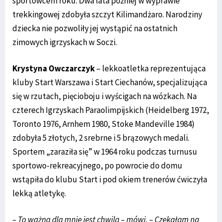
sportowcem roku. Dwa lata później w wyprawie
trekkingowej zdobyła szczyt Kilimandżaro. Narodziny
dziecka nie pozwoliły jej wystąpić na ostatnich
zimowych igrzyskach w Soczi.
Krystyna Owczarczyk
– lekkoatletka reprezentująca
kluby Start Warszawa i Start Ciechanów, specjalizująca
się w rzutach, pięcioboju i wyścigach na wózkach. Na
czterech Igrzyskach Paraolimpijskich (Heidelberg 1972,
Toronto 1976, Arnhem 1980, Stoke Mandeville 1984)
zdobyła 5 złotych, 2 srebrne i 5 brązowych medali.
Sportem „zaraziła się” w 1964 roku podczas turnusu
sportowo-rekreacyjnego, po powrocie do domu
wstąpiła do klubu Start i pod okiem trenerów ćwiczyła
lekką atletykę.
– To ważna dla mnie jest chwila – mówi. – Czekałam na