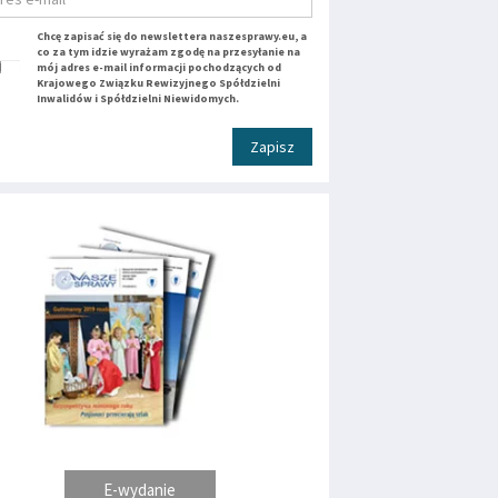
Chcę zapisać się do newslettera naszesprawy.eu, a
co za tym idzie wyrażam zgodę na przesyłanie na
mój adres e-mail informacji pochodzących od
Krajowego Związku Rewizyjnego Spółdzielni
Inwalidów i Spółdzielni Niewidomych.
Zapisz
E-wydanie