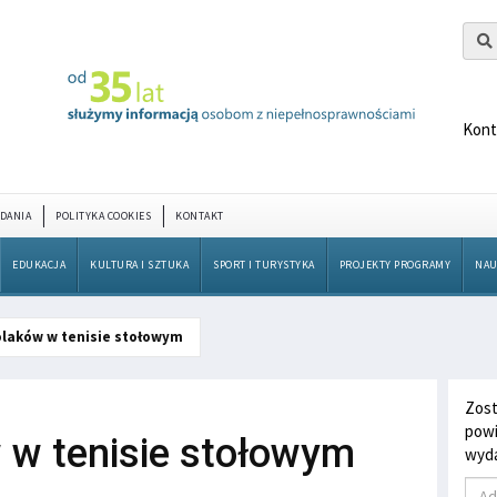
Kont
DANIA
POLITYKA COOKIES
KONTAKT
EDUKACJA
KULTURA I SZTUKA
SPORT I TURYSTYKA
PROJEKTY PROGRAMY
NAU
olaków w tenisie stołowym
Zost
powi
 w tenisie stołowym
wyda