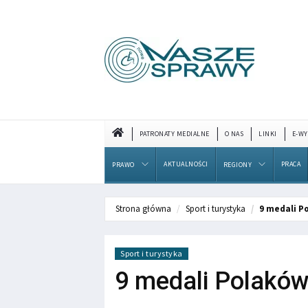
PATRONATY MEDIALNE
O NAS
LINKI
E-WY
AKTUALNOŚCI
PRACA
PRAWO
REGIONY
Strona główna
Sport i turystyka
9 medali P
Sport i turystyka
9 medali Polaków