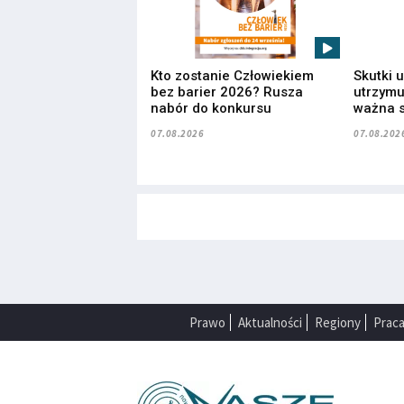
Kto zostanie Człowiekiem
Skutki 
bez barier 2026? Rusza
utrzymuj
nabór do konkursu
ważna s
07.08.2026
07.08.202
Prawo
Aktualności
Regiony
Prac