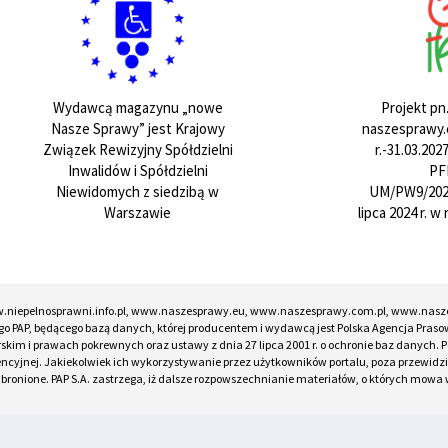
Projekt pn
Wydawcą magazynu „nowe
naszesprawy.e
Nasze Sprawy” jest Krajowy
r.-31.03.20
Związek Rewizyjny Spółdzielni
PF
Inwalidów i Spółdzielni
UM/PW9/202
Niewidomych z siedzibą w
lipca 2024 r. 
Warszawie
w.niepelnosprawni.info.pl, www.naszesprawy.eu, www.naszesprawy.com.pl, www.nasz
o PAP, będącego bazą danych, której producentem i wydawcą jest Polska Agencja Prasow
torskim i prawach pokrewnych oraz ustawy z dnia 27 lipca 2001 r. o ochronie baz danych
encyjnej. Jakiekolwiek ich wykorzystywanie przez użytkowników portalu, poza przewidz
onione. PAP S.A. zastrzega, iż dalsze rozpowszechnianie materiałów, o których mowa w ar