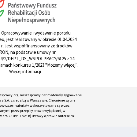
. Opracowywanie i wydawanie portalu
u, jest realizowany w okresie 01.04.2024
27 r., jest współfinansowany ze środków
RON, na podstawie umowy nr
4/2/DEPT_DS_WSPOLPRACY/6125 z 24
w ramach konkursu 1/2023 "Możemy więcej".
Więcej informacji
esprawy.org, naszesprawy.net materiały sygnowane
a S.A. z siedzibą w Warszawie. Chronione są one
. Powyższe materiały wykorzystywane są przez
ianymi przez przepisy prawa wyjątkami, w
t. 25 ust. 1 pkt. b) ustawy o prawie autorskim i