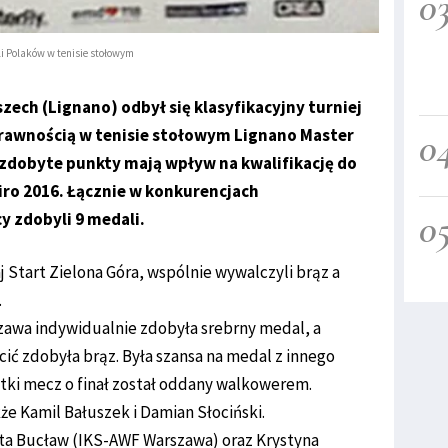
0
i Polaków w tenisie stołowym
zech (Lignano) odbył się klasyfikacyjny turniej
0
awnością w tenisie stołowym Lignano Master
 zdobyte punkty mają wpływ na kwalifikację do
eiro 2016. Łącznie w konkurencjach
0
y zdobyli 9 medali.
j Start Zielona Góra, wspólnie wywalczyli brąz a
.
awa indywidualnie zdobyła srebrny medal, a
ić zdobyła brąz. Była szansa na medal z innego
tki mecz o finał został oddany walkowerem.
e Kamil Bałuszek i Damian Słociński.
rota Bucław (IKS-AWF Warszawa) oraz Krystyna