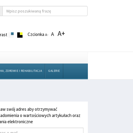
A+
A
Czcionka
rast
A-
KA, ZDROWIE I REHABILITACJA
GALERIE
aw swój adres aby otrzymywać
adomienia o wartościowych artykułach oraz
nia elektroniczne