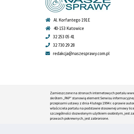
Al. Korfantego 191E
40-153 Katowice
32 253 05 41
32 730 29 28
redakcja@naszesprawy.com.pl
Zamieszczone na stronach internetowych portalu ww
skrótem „PAP” stanowią element Serwisu informacyjneg
przepisami ustawy z dnia 4 lutego 1994 r. o prawie au
właściciela portalu na podstawie stosownej umowy lic
szczególności dozwolonym użytkiem osobistym, jest zabr
prawach pokrewnych, jest zabronione.