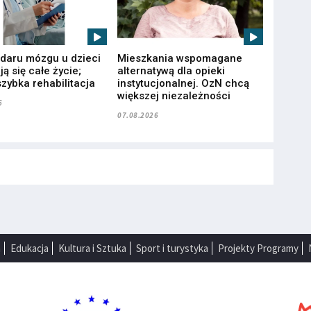
udaru mózgu u dzieci
Mieszkania wspomagane
ą się całe życie;
alternatywą dla opieki
zybka rehabilitacja
instytucjonalnej. OzN chcą
większej niezależności
6
07.08.2026
a
Edukacja
Kultura i Sztuka
Sport i turystyka
Projekty Programy