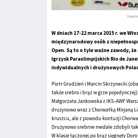
9 medal
W dniach 17-22 marca 2015 r. we Włos
międzynarodowy osób z niepełnospr
Open. Są to o tyle ważne zawody, że
Igrzysk Paraolimpijskich Rio de Jan
indywidualnych i drużynowych Polac
Piotr Grudzień i Marcin Skrzynecki (oba
także srebro i brąz w grze pojedynczej)
Małgorzata Jankowska z IKS-AWF Warsz
drużynowo wraz z Chorwatką Mirjaną Lic
kruszcu, ale z powodu kontuzji Chorwa
Drużynowo srebrne medale zdobyli takż
W klasie łączonej po brąz sięgnęły Do