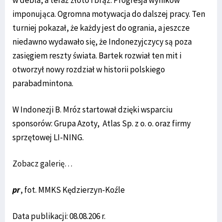
w debla, a teraz złoto i brąz. Progresja wyników
imponująca. Ogromna motywacja do dalszej pracy. Ten
turniej pokazał, że każdy jest do ogrania, a jeszcze
niedawno wydawało się, że Indonezyjczycy są poza
zasięgiem reszty świata. Bartek rozwiał ten mit i
otworzył nowy rozdział w historii polskiego
parabadmintona.
W Indonezji B. Mróz startował dzięki wsparciu
sponsorów: Grupa Azoty, Atlas Sp. z o. o. oraz firmy
sprzętowej LI-NING.
Zobacz galerię…
pr
, fot. MMKS Kędzierzyn-Koźle
Data publikacji: 08.08.206 r.