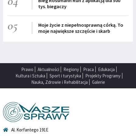
04
Bieg Rossmann Run z aplikacją dla 500
tys. biegaczy
05
Moje życie z niepełnosprawną córką. To
moje największe szczęście i skarb
Prawo
Aktualności
Regiony
Praca
Edukacja
Kultura i Sztuka
Sport i turystyka
Projekty Programy
Nauka, Zdrowie i Rehabilitacja
Galerie
Al. Korfantego 191E