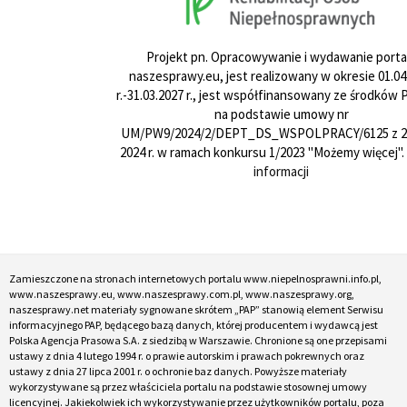
Projekt pn. Opracowywanie i wydawanie porta
naszesprawy.eu, jest realizowany w okresie 01.04
r.-31.03.2027 r., jest współfinansowany ze środków
na podstawie umowy nr
UM/PW9/2024/2/DEPT_DS_WSPOLPRACY/6125 z 24
2024 r. w ramach konkursu 1/2023 "Możemy więcej".
informacji
Zamieszczone na stronach internetowych portalu www.niepelnosprawni.info.pl,
www.naszesprawy.eu, www.naszesprawy.com.pl, www.naszesprawy.org,
naszesprawy.net materiały sygnowane skrótem „PAP” stanowią element Serwisu
informacyjnego PAP, będącego bazą danych, której producentem i wydawcą jest
Polska Agencja Prasowa S.A. z siedzibą w Warszawie. Chronione są one przepisami
ustawy z dnia 4 lutego 1994 r. o prawie autorskim i prawach pokrewnych oraz
ustawy z dnia 27 lipca 2001 r. o ochronie baz danych. Powyższe materiały
wykorzystywane są przez właściciela portalu na podstawie stosownej umowy
licencyjnej. Jakiekolwiek ich wykorzystywanie przez użytkowników portalu, poza