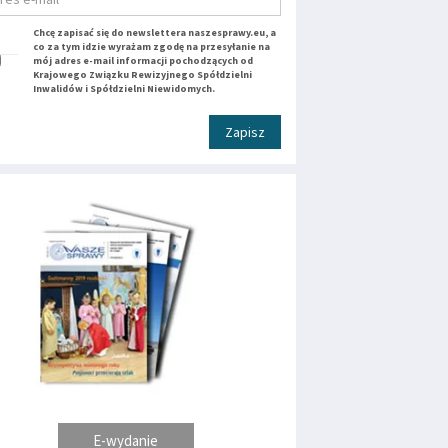
Chcę zapisać się do newslettera naszesprawy.eu, a
co za tym idzie wyrażam zgodę na przesyłanie na
mój adres e-mail informacji pochodzących od
Krajowego Związku Rewizyjnego Spółdzielni
Inwalidów i Spółdzielni Niewidomych.
Zapisz
E-wydanie