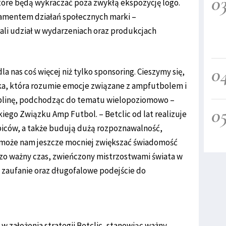
0
które będą wykraczać poza zwykłą ekspozycję logo.
amentem działań społecznych marki –
ali udział w wydarzeniach oraz produkcjach
0
la nas coś więcej niż tylko sponsoring. Cieszymy się,
ka, która rozumie emocje związane z ampfutbolem i
cyplinę, podchodząc do tematu wielopoziomowo –
0
kiego Związku Amp Futbol. – Betclic od lat realizuje
ibiców, a także budują dużą rozpoznawalność,
omoże nam jeszcze mocniej zwiększać świadomość
zo ważny czas, zwieńczony mistrzostwami świata w
 zaufanie oraz długofalowe podejście do
 założenia strategii Betclic, stanowiąc ważny