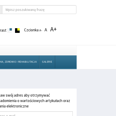
A+
A
Czcionka
rast
A-
KA, ZDROWIE I REHABILITACJA
GALERIE
aw swój adres aby otrzymywać
adomienia o wartościowych artykułach oraz
nia elektroniczne