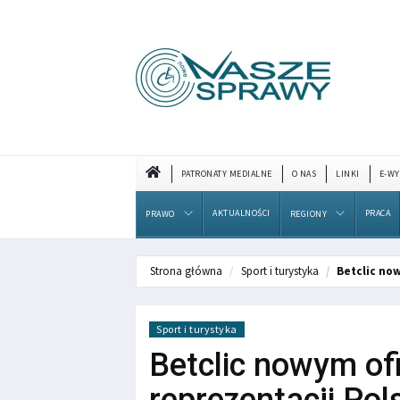
PATRONATY MEDIALNE
O NAS
LINKI
E-WY
AKTUALNOŚCI
PRACA
PRAWO
REGIONY
Strona główna
Sport i turystyka
Betclic no
Sport i turystyka
Betclic nowym o