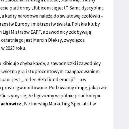
ęcie platformy „Kibicem się jest”. Sama dyscyplina
u, a kadry narodowe należą do światowej czołówki –
zostw Europy i mistrzostw świata. Polskie kluby
h Ligi Mistrzów EAFF, a zawodnicy zdobywają
ostatniego jest Marcin Oleksy, zwycięzca
 w 2023 roku.
kibicuje chyba każdy, a zawodniczki i zawodnicy
e świetną grą i stuprocentowym zaangażowaniem.
anii jest „Jeden Betclic od emocji” – a w
 prostu gwarantowane. Podziwiamy drogę, jaką całe
 Cieszymy się, że będziemy wspólnie pisać kolejne
tachowicz
, Partnership Marketing Specialist w