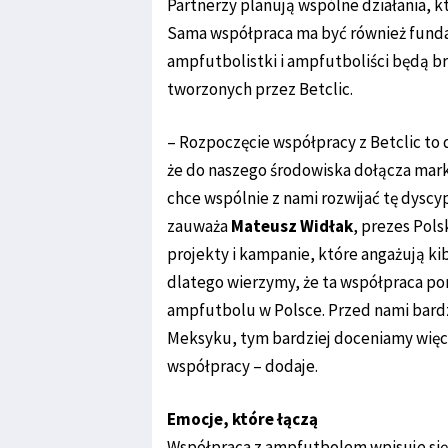
Partnerzy planują wspólne działania, 
Sama współpraca ma być również fund
ampfutbolistki i ampfutboliści będą br
tworzonych przez Betclic.
– Rozpoczęcie współpracy z Betclic to d
że do naszego środowiska dołącza mar
chce wspólnie z nami rozwijać tę dys
zauważa
Mateusz Widłak
, prezes Pols
projekty i kampanie, które angażują k
dlatego wierzymy, że ta współpraca p
ampfutbolu w Polsce. Przed nami bard
Meksyku, tym bardziej doceniamy więc
współpracy – dodaje.
Emocje, które łączą
Współpraca z ampfutbolem wpisuje się w