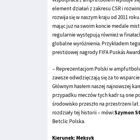
element działań z zakresu CSR i rozwini
rozwija się w naszym kraju od 2011 rok
mając już na swoim koncie medale mistr
regularnie występują również w finałac
globalne wyróżnienia. Przykładem tego 
prestiżowej nagrody FIFA Puskás Award
– Reprezentacjom Polski w ampfutbolu 
zawsze odwdzięczają się za to wsparci
Głównym hasłem naszej najnowszej kamp
przypadku meczów tych kadr są one po
środowisko przeszło na przestrzeni lat.
rozdziały tej historii – mówi
Szymon S
Betclic Polska.
Kierunek: Meksyk