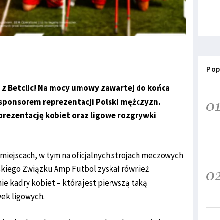
Pop
y z Betclic! Na mocy umowy zawartej do końca
0
 sponsorem reprezentacji Polski mężczyzn.
prezentację kobiet oraz ligowe rozgrywki
 miejscach, w tym na oficjalnych strojach meczowych
0
lskiego Związku Amp Futbol zyskał również
ie kadry kobiet – która jest pierwszą taką
wek ligowych.