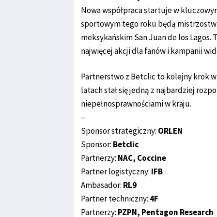
Nowa współpraca startuje w kluczow
sportowym tego roku będą mistrzostwa 
meksykańskim San Juan de los Lagos. T
najwięcej akcji dla fanów i kampanii wid
Partnerstwo z Betclic to kolejny krok 
latach stał się jedną z najbardziej ro
niepełnosprawnościami w kraju.
–
Sponsor strategiczny:
ORLEN
Sponsor:
Betclic
Partnerzy:
NAC, Coccine
Partner logistyczny:
IFB
Ambasador:
RL9
Partner techniczny:
4F
Partnerzy:
PZPN, Pentagon Research