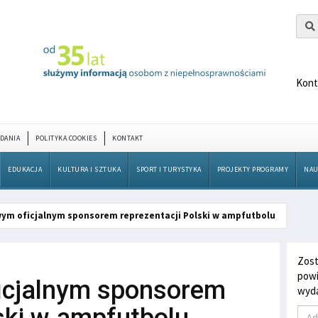
Kont
DANIA
POLITYKA COOKIES
KONTAKT
EDUKACJA
KULTURA I SZTUKA
SPORT I TURYSTYKA
PROJEKTY PROGRAMY
NAU
wym oficjalnym sponsorem reprezentacji Polski w ampfutbolu
Zost
powi
ficjalnym sponsorem
wyda