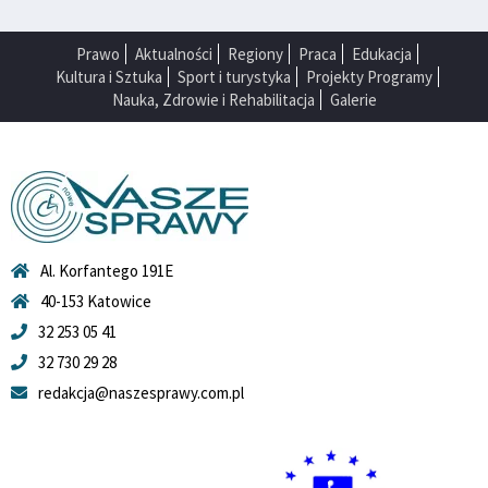
Prawo
Aktualności
Regiony
Praca
Edukacja
Kultura i Sztuka
Sport i turystyka
Projekty Programy
Nauka, Zdrowie i Rehabilitacja
Galerie
Al. Korfantego 191E
40-153 Katowice
32 253 05 41
32 730 29 28
redakcja@naszesprawy.com.pl