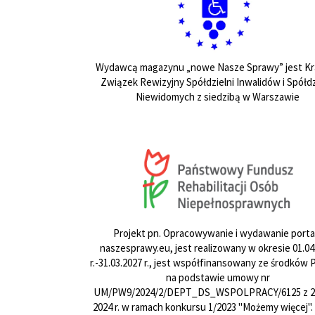
Wydawcą magazynu „nowe Nasze Sprawy” jest Kr
Związek Rewizyjny Spółdzielni Inwalidów i Spółdz
Niewidomych z siedzibą w Warszawie
Projekt pn. Opracowywanie i wydawanie porta
naszesprawy.eu, jest realizowany w okresie 01.04
r.-31.03.2027 r., jest współfinansowany ze środków
na podstawie umowy nr
UM/PW9/2024/2/DEPT_DS_WSPOLPRACY/6125 z 24
2024 r. w ramach konkursu 1/2023 "Możemy więcej".