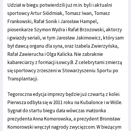
Udział w biegu potwierdzili już m.in. byli i aktualni
sportowcy Artur Siódmiak, Tomasz Iwan, Tomasz
Frankowski, Rafał Sonik i Jarosław Hampel,
piosenkarze Szymon Wydra i Rafał Brzozowski, aktorzy
i gwiazdy seriali, w tym Jarosław Jakimowicz, który sam
był dawcą organu dla syna, oraz Izabela Zwierzyńska,
Rafał Zawierucha i Olga Kalicka. Nie zabraknie
kabareciarzy z formacji Łowcy.B. Z celebrytami zmierzą
się sportowcy zrzeszeni w Stowarzyszeniu Sportu po
Transplantacji.
Tegoroczna edycja imprezy będzie już czwartą z kolei.
Pierwsza odbyła się w 2011 roku na Kubalonce i w Wiśle.
Sygnał do startu biegu dała wówczas małżonka
prezydenta Anna Komorowska, a prezydent Bronisław
Komorowski wręczył nagrody zwycięzcom. W bieżącym