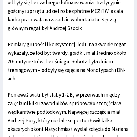
odbyły się bez żadnego dofinansowania. Tradycyjnie
gościny i sprzętu udzieliło bezpłatnie MCŻiTW, a cała
kadra pracowała na zasadzie wolontariatu. Sędzią
głównym regat był Andrzej Szocik
Pomiary grubości i konsystencji lodu na akwenie regat
wykazały, że lód był twardy, gładki, miał średnio około
20 centymetrów, bez śniegu. Sobota była dniem
treningowym – odbyły się zajęcia na Monotypach i DN-
ach.
Ponieważ wiatr był słaby 1-2 B, w przerwach między
zajęciami kilku zawodników spróbowało szczęścia w
wędkarstwie podlodowym. Najwięcej szczęścia miał
Andrzej Bury, który niedaleko portu złowił kilka
okazałych okoni. Natychmiast wysłał zdjęcia do Mariana