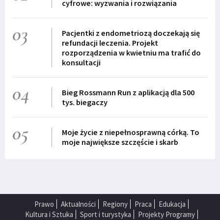
cyfrowe: wyzwania i rozwiązania
03
Pacjentki z endometriozą doczekają się
refundacji leczenia. Projekt
rozporządzenia w kwietniu ma trafić do
konsultacji
04
Bieg Rossmann Run z aplikacją dla 500
tys. biegaczy
05
Moje życie z niepełnosprawną córką. To
moje największe szczęście i skarb
Prawo
Aktualności
Regiony
Praca
Edukacja
Kultura i Sztuka
Sport i turystyka
Projekty Programy