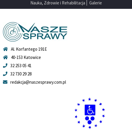
Nauka, Zdrowie i Rehabilitacja
Galerie
Al. Korfantego 191E
40-153 Katowice
32 253 05 41
32 730 29 28
redakcja@naszesprawy.com.pl