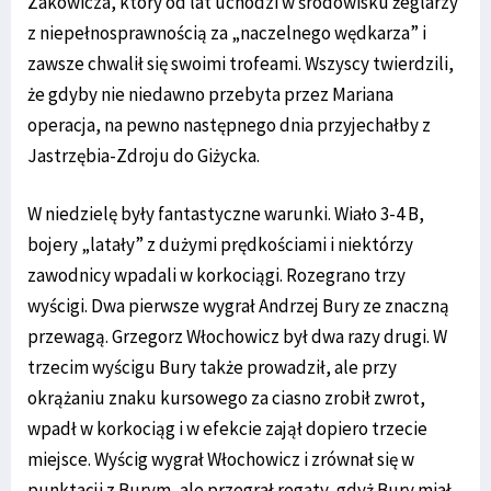
Zakowicza, który od lat uchodzi w środowisku żeglarzy
z niepełnosprawnością za „naczelnego wędkarza” i
zawsze chwalił się swoimi trofeami. Wszyscy twierdzili,
że gdyby nie niedawno przebyta przez Mariana
operacja, na pewno następnego dnia przyjechałby z
Jastrzębia-Zdroju do Giżycka.
W niedzielę były fantastyczne warunki. Wiało 3-4 B,
bojery „latały” z dużymi prędkościami i niektórzy
zawodnicy wpadali w korkociągi. Rozegrano trzy
wyścigi. Dwa pierwsze wygrał Andrzej Bury ze znaczną
przewagą. Grzegorz Włochowicz był dwa razy drugi. W
trzecim wyścigu Bury także prowadził, ale przy
okrążaniu znaku kursowego za ciasno zrobił zwrot,
wpadł w korkociąg i w efekcie zajął dopiero trzecie
miejsce. Wyścig wygrał Włochowicz i zrównał się w
punktacji z Burym, ale przegrał regaty, gdyż Bury miał