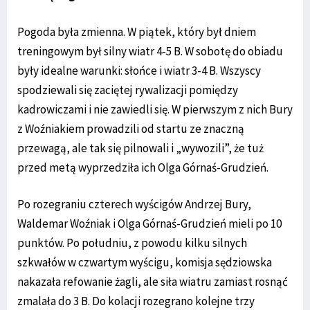
Pogoda była zmienna. W piątek, który był dniem
treningowym był silny wiatr 4-5 B. W sobotę do obiadu
były idealne warunki: słońce i wiatr 3-4 B. Wszyscy
spodziewali się zaciętej rywalizacji pomiędzy
kadrowiczami i nie zawiedli się. W pierwszym z nich Bury
z Woźniakiem prowadzili od startu ze znaczną
przewagą, ale tak się pilnowali i „wywozili”, że tuż
przed metą wyprzedziła ich Olga Górnaś-Grudzień.
Po rozegraniu czterech wyścigów Andrzej Bury,
Waldemar Woźniak i Olga Górnaś-Grudzień mieli po 10
punktów. Po południu, z powodu kilku silnych
szkwałów w czwartym wyścigu, komisja sędziowska
nakazała refowanie żagli, ale siła wiatru zamiast rosnąć
zmalała do 3 B. Do kolacji rozegrano kolejne trzy