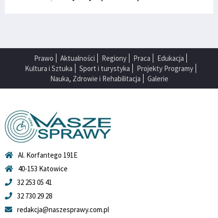
Prawo
Aktualności
Regiony
Praca
Edukacja
Kultura i Sztuka
Sport i turystyka
Projekty Programy
Nauka, Zdrowie i Rehabilitacja
Galerie
Al. Korfantego 191E
40-153 Katowice
32 253 05 41
32 730 29 28
redakcja@naszesprawy.com.pl