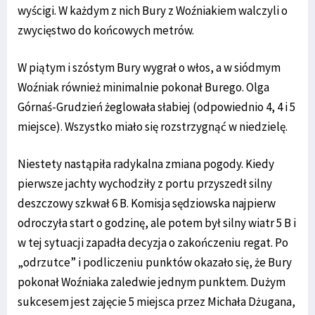
wyścigi. W każdym z nich Bury z Woźniakiem walczyli o
zwycięstwo do końcowych metrów.
W piątym i szóstym Bury wygrał o włos, a w siódmym
Woźniak również minimalnie pokonał Burego. Olga
Górnaś-Grudzień żeglowała słabiej (odpowiednio 4, 4 i 5
miejsce). Wszystko miało się rozstrzygnąć w niedzielę.
Niestety nastąpiła radykalna zmiana pogody. Kiedy
pierwsze jachty wychodziły z portu przyszedł silny
deszczowy szkwał 6 B. Komisja sędziowska najpierw
odroczyła start o godzinę, ale potem był silny wiatr 5 B i
w tej sytuacji zapadła decyzja o zakończeniu regat. Po
„odrzutce” i podliczeniu punktów okazało się, że Bury
pokonał Woźniaka zaledwie jednym punktem. Dużym
sukcesem jest zajęcie 5 miejsca przez Michała Dżugana,