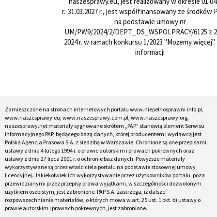
naszesprawy.eu, jest realizowany w okresie 01.04
r.-31.03.2027 r., jest współfinansowany ze środków
na podstawie umowy nr
UM/PW9/2024/2/DEPT_DS_WSPOLPRACY/6125 z 24
2024 r. w ramach konkursu 1/2023 "Możemy więcej".
informacji
Zamieszczone na stronach internetowych portalu www.niepelnosprawni.info.pl,
www.naszesprawy.eu, www.naszesprawy.com.pl, www.naszesprawy.org,
naszesprawy.net materiały sygnowane skrótem „PAP” stanowią element Serwisu
informacyjnego PAP, będącego bazą danych, której producentem i wydawcą jest
Polska Agencja Prasowa S.A. z siedzibą w Warszawie. Chronione są one przepisami
ustawy z dnia 4 lutego 1994 r. o prawie autorskim i prawach pokrewnych oraz
ustawy z dnia 27 lipca 2001 r. o ochronie baz danych. Powyższe materiały
wykorzystywane są przez właściciela portalu na podstawie stosownej umowy
licencyjnej. Jakiekolwiek ich wykorzystywanie przez użytkowników portalu, poza
przewidzianymi przez przepisy prawa wyjątkami, w szczególności dozwolonym
użytkiem osobistym, jest zabronione. PAP S.A. zastrzega, iż dalsze
rozpowszechnianie materiałów, o których mowa w art. 25 ust. 1 pkt. b) ustawy o
prawie autorskim i prawach pokrewnych, jest zabronione.