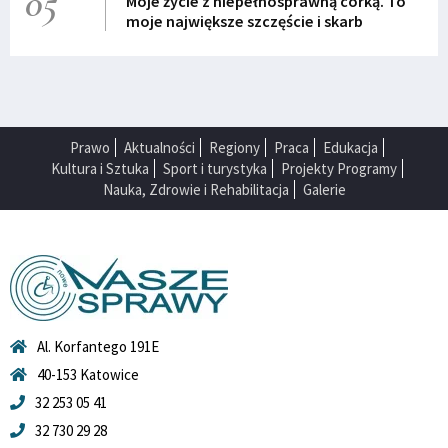
05
Moje życie z niepełnosprawną córką. To
moje największe szczęście i skarb
Prawo
Aktualności
Regiony
Praca
Edukacja
Kultura i Sztuka
Sport i turystyka
Projekty Programy
Nauka, Zdrowie i Rehabilitacja
Galerie
Al. Korfantego 191E
40-153 Katowice
32 253 05 41
32 730 29 28