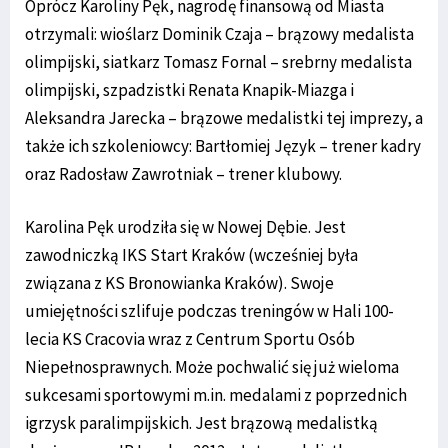
Oprócz Karoliny Pęk, nagrodę finansową od Miasta
otrzymali: wioślarz Dominik Czaja – brązowy medalista
olimpijski, siatkarz Tomasz Fornal – srebrny medalista
olimpijski, szpadzistki Renata Knapik-Miazga i
Aleksandra Jarecka – brązowe medalistki tej imprezy, a
także ich szkoleniowcy: Bartłomiej Język – trener kadry
oraz Radosław Zawrotniak – trener klubowy.
Karolina Pęk urodziła się w Nowej Dębie. Jest
zawodniczką IKS Start Kraków (wcześniej była
związana z KS Bronowianka Kraków). Swoje
umiejętności szlifuje podczas treningów w Hali 100-
lecia KS Cracovia wraz z Centrum Sportu Osób
Niepełnosprawnych. Może pochwalić się już wieloma
sukcesami sportowymi m.in. medalami z poprzednich
igrzysk paralimpijskich. Jest brązową medalistką