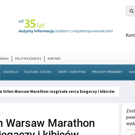
Kont
DANIA
POLITYKA COOKIES
KONTAKT
EDUKACJA
KULTURA I SZTUKA
SPORT I TURYSTYKA
PROJEKTY PROGRAMY
NAU
ja Orlen Warsaw Marathon rozgrzała serca biegaczy i kibiców
Zost
powi
en Warsaw Marathon
wyda