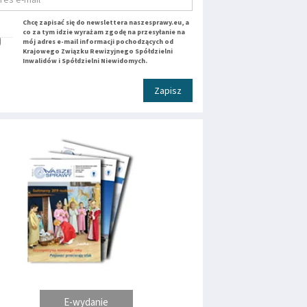
Chcę zapisać się do newslettera naszesprawy.eu, a
co za tym idzie wyrażam zgodę na przesyłanie na
mój adres e-mail informacji pochodzących od
Krajowego Związku Rewizyjnego Spółdzielni
Inwalidów i Spółdzielni Niewidomych.
Zapisz
E-wydanie