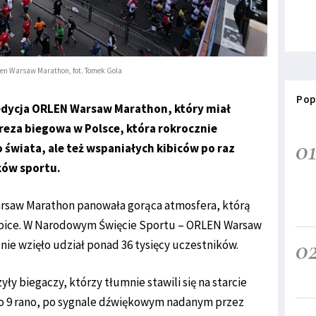
len Warsaw Marathon, fot. Tomek Gola
Pop
 edycja ORLEN Warsaw Marathon, który miał
reza biegowa w Polsce, która rokrocznie
0
 świata, ale też wspaniałych kibiców po raz
ków sportu.
arsaw Marathon panowała gorąca atmosfera, którą
kibice. W Narodowym Święcie Sportu – ORLEN Warsaw
0
ie wzięło udział ponad 36 tysięcy uczestników.
y biegaczy, którzy tłumnie stawili się na starcie
o 9 rano, po sygnale dźwiękowym nadanym przez