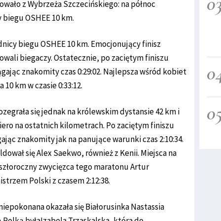
0
towało z Wybrzeża Szczecińskiego: na północ
y biegu OSHEE 10 km.
odnicy biegu OSHEE 10 km. Emocjonujący finisz
owali biegaczy. Ostatecznie, po zaciętym finiszu
0
ągając znakomity czas 0:29:02. Najlepsza wśród kobiet
 10 km w czasie 0:33:12.
0
ozegrała się jednak na królewskim dystansie 42 km i
ero na ostatnich kilometrach. Po zaciętym finiszu
gając znakomity jak na panujące warunki czas 2:10:34.
dował się Alex Saekwo, również z Kenii. Miejsca na
szłoroczny zwycięzca tego maratonu Artur
strzem Polski z czasem 2:12:38.
niepokonana okazała się Białorusinka Nastassia
zą Polką byłaIzabela Trzaskalska, która do