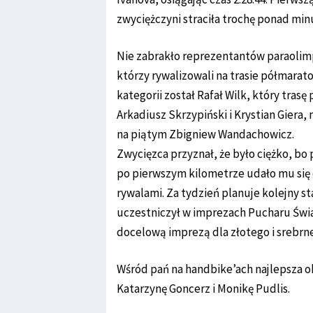
zwyciężczyni straciła trochę ponad min
Nie zabrakło reprezentantów paraolimp
którzy rywalizowali na trasie półmara
kategorii został Rafał Wilk, który trasę
Arkadiusz Skrzypiński i Krystian Giera
na piątym Zbigniew Wandachowicz.
Zwycięzca przyznał, że było ciężko, bo 
po pierwszym kilometrze udało mu się
rywalami. Za tydzień planuje kolejny s
uczestniczył w imprezach Pucharu Świa
docelową imprezą dla złotego i srebrne
Wśród pań na handbike’ach najlepsza o
Katarzynę Goncerz i Monikę Pudlis.