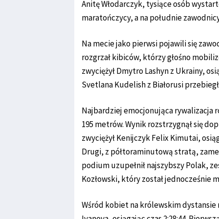
Anitę Włodarczyk, tysiące osób wystar
maratończycy, a na południe zawodnic
Na mecie jako pierwsi pojawili się zaw
rozgrzał kibiców, którzy głośno mobiliz
zwyciężył Dmytro Lashyn z Ukrainy, osi
Svetlana Kudelish z Białorusi przebiegła
Najbardziej emocjonująca rywalizacja r
195 metrów. Wynik rozstrzygnął się dopi
zwyciężył Kenijczyk Felix Kimutai, osią
Drugi, z półtoraminutową stratą, zamel
podium uzupełnił najszybszy Polak, ze
Kozłowski, który został jednocześnie mi
Wśród kobiet na królewskim dystansie 
Ivanova, osiągając czas 2:28:44. Pierws