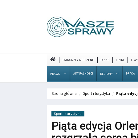
PATRONATY MEDIALNE
O NAS
LINKI
E-WY
AKTUALNOŚCI
PRACA
PRAWO
REGIONY
Strona główna
Sport i turystyka
Piąta edyc
Sport i turystyka
Piąta edycja Orl