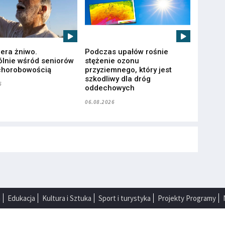
iera żniwo.
Podczas upałów rośnie
lnie wśród seniorów
stężenie ozonu
chorobowością
przyziemnego, który jest
szkodliwy dla dróg
6
oddechowych
06.08.2026
a
Edukacja
Kultura i Sztuka
Sport i turystyka
Projekty Programy