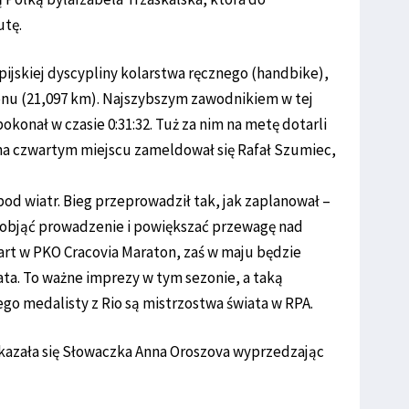
utę.
ijskiej dyscypliny kolarstwa ręcznego (handbike),
tonu (21,097 km). Najszybszym zawodnikiem w tej
 pokonał w czasie 0:31:32. Tuż za nim na metę dotarli
, na czwartym miejscu zameldował się Rafał Szumiec,
pod wiatr. Bieg przeprowadził tak, jak zaplanował –
 objąć prowadzenie i powiększać przewagę nad
tart w PKO Cracovia Maraton, zaś w maju będzie
ta. To ważne imprezy w tym sezonie, a taką
go medalisty z Rio są mistrzostwa świata w RPA.
kazała się Słowaczka Anna Oroszova wyprzedzając