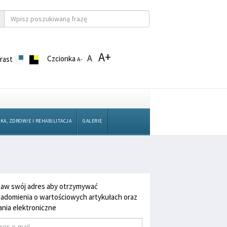
A+
A
Czcionka
rast
A-
KA, ZDROWIE I REHABILITACJA
GALERIE
aw swój adres aby otrzymywać
adomienia o wartościowych artykułach oraz
nia elektroniczne