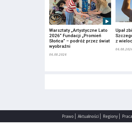
Warsztaty „Artystyczne Lato
Upał zb
2026” Fundacji „Promień
Szczegó
Słońca” – podróż przez świat
z wielo
wyobraźni
06.08.202
06.08.2026
Prawo
Aktualności
Regiony
Prac