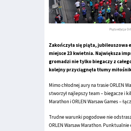
Piąta edycja Or
Zakończyła się piąta, jubileuszowa
miejsce 23 kwietnia. Największa imp
gromadzi nie tylko biegaczy z całego
kolejny przyciągnęła tłumy miłośni
Mimo chłodnej aury na trasie ORLEN W
stworzył najlepszy team – biegacze i 
Marathon i ORLEN Warsaw Games – łączn
Trudne warunki pogodowe nie odstraszył
ORLEN Warsaw Marathon. Punktualnie 