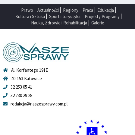
Prawo
Aktualności
Regiony
Praca
Edukacja
Kultura i Sztuka
Sport i turystyka
Projekty Programy
Nauka, Zdrowie i Rehabilitacja
Galerie
Al. Korfantego 191E
40-153 Katowice
32 253 05 41
32 730 29 28
redakcja@naszesprawy.com.pl