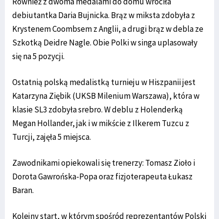
Również z dwoma medalami do domu wróciła
debiutantka Daria Bujnicka. Brąz w miksta zdobyła z
Krystenem Coombsem z Anglii, a drugi brąz w debla ze
Szkotką Deidre Nagle. Obie Polki w singa uplasowały
się na 5 pozycji.
Ostatnią polską medalistką turnieju w Hiszpanii jest
Katarzyna Ziębik (UKSB Milenium Warszawa), która w
klasie SL3 zdobyła srebro. W deblu z Holenderką
Megan Hollander, jak i w mikście z Ilkerem Tuzcu z
Turcji, zajęła 5 miejsca.
Zawodnikami opiekowali się trenerzy: Tomasz Zioło i
Dorota Gawrońska-Popa oraz fizjoterapeuta Łukasz
Baran.
Kolejny start, w którym spośród reprezentantów Polski