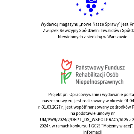
Wydawcą magazynu „nowe Nasze Sprawy” jest Kr
Związek Rewizyjny Spółdzielni Inwalidów i Spółdz
Niewidomych z siedzibą w Warszawie
Projekt pn. Opracowywanie i wydawanie porta
naszesprawy.eu, jest realizowany w okresie 01.04
r.-31.03.2027 r., jest współfinansowany ze środków
na podstawie umowy nr
UM/PW9/2024/2/DEPT_DS_WSPOLPRACY/6125 z 24
2024 r. w ramach konkursu 1/2023 "Możemy więcej".
informacji