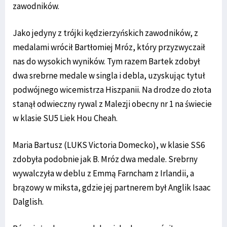
zawodników.
Jako jedyny z trójki kędzierzyńskich zawodników, z
medalami wrócił Bartłomiej Mróz, który przyzwyczaił
nas do wysokich wyników. Tym razem Bartek zdobył
dwa srebrne medale w singla i debla, uzyskując tytuł
podwójnego wicemistrza Hiszpanii. Na drodze do złota
stanął odwieczny rywal z Malezji obecny nr 1 na świecie
w klasie SU5 Liek Hou Cheah.
Maria Bartusz (LUKS Victoria Domecko), w klasie SS6
zdobyła podobnie jak B. Mróz dwa medale. Srebrny
wywalczyła w deblu z Emmą Farncham z Irlandii, a
brązowy w miksta, gdzie jej partnerem był Anglik Isaac
Dalglish.