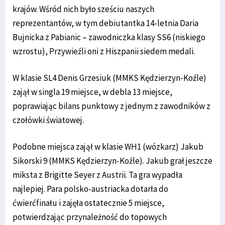
krajów. Wśród nich było sześciu naszych
reprezentantów, w tym debiutantka 14-letnia Daria
Bujnicka z Pabianic – zawodniczka klasy SS6 (niskiego
wzrostu), Przywieźli oni z Hiszpanii siedem medali.
W klasie SL4 Denis Grzesiuk (MMKS Kędzierzyn-Koźle)
zajął w singla 19 miejsce, w debla 13 miejsce,
poprawiając bilans punktowy z jednym z zawodników z
czołówki światowej.
Podobne miejsca zajął w klasie WH1 (wózkarz) Jakub
Sikorski 9 (MMKS Kędzierzyn-Koźle). Jakub grał jeszcze
miksta z Brigitte Seyer z Austrii. Ta gra wypadła
najlepiej. Para polsko-austriacka dotarła do
ćwierćfinału i zajęła ostatecznie 5 miejsce,
potwierdzając przynależność do topowych