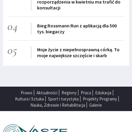
rozporządzenia w kwietniu ma trafić do
konsultacji
04
Bieg Rossmann Run z aplikacją dla 500
tys. biegaczy
05
Moje życie z niepełnosprawną córką. To
moje największe szczęście i skarb
Prawo
Aktualności
Regiony
Praca
Edukacja
Kultura i Sztuka
Sport i turystyka
Projekty Programy
Nauka, Zdrowie i Rehabilitacja
Galerie