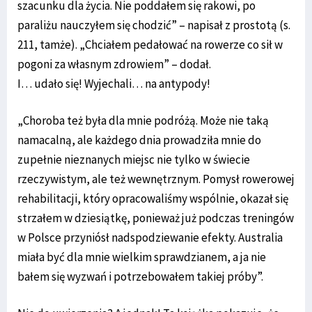
szacunku dla życia. Nie poddałem się rakowi, po
paraliżu nauczyłem się chodzić” – napisał z prostotą (s.
211, tamże). „Chciałem pedałować na rowerze co sił w
pogoni za własnym zdrowiem” – dodał.
I… udało się! Wyjechali… na antypody!
„Choroba też była dla mnie podróżą. Może nie taką
namacalną, ale każdego dnia prowadziła mnie do
zupełnie nieznanych miejsc nie tylko w świecie
rzeczywistym, ale też wewnętrznym. Pomysł rowerowej
rehabilitacji, który opracowaliśmy wspólnie, okazał się
strzałem w dziesiątkę, ponieważ już podczas treningów
w Polsce przyniósł nadspodziewanie efekty. Australia
miała być dla mnie wielkim sprawdzianem, a ja nie
bałem się wyzwań i potrzebowałem takiej próby”.