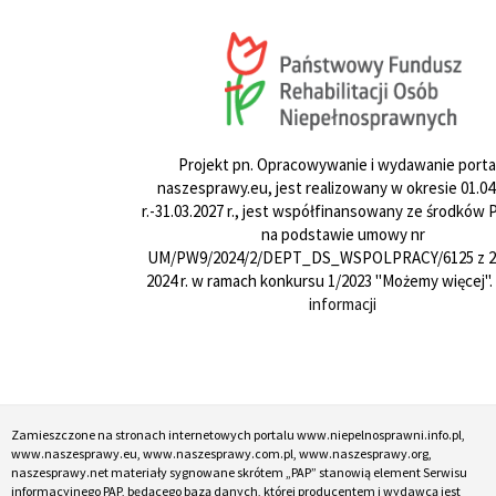
Projekt pn. Opracowywanie i wydawanie porta
naszesprawy.eu, jest realizowany w okresie 01.04
r.-31.03.2027 r., jest współfinansowany ze środków
na podstawie umowy nr
UM/PW9/2024/2/DEPT_DS_WSPOLPRACY/6125 z 24
2024 r. w ramach konkursu 1/2023 "Możemy więcej".
informacji
Zamieszczone na stronach internetowych portalu www.niepelnosprawni.info.pl,
www.naszesprawy.eu, www.naszesprawy.com.pl, www.naszesprawy.org,
naszesprawy.net materiały sygnowane skrótem „PAP” stanowią element Serwisu
informacyjnego PAP, będącego bazą danych, której producentem i wydawcą jest