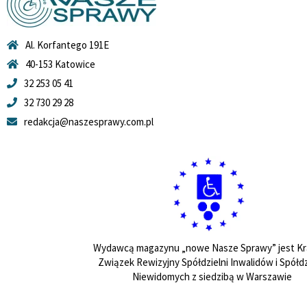
Al. Korfantego 191E
40-153 Katowice
32 253 05 41
32 730 29 28
redakcja@naszesprawy.com.pl
Wydawcą magazynu „nowe Nasze Sprawy” jest Kr
Związek Rewizyjny Spółdzielni Inwalidów i Spółdz
Niewidomych z siedzibą w Warszawie