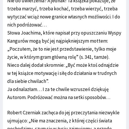
Nie do uwierzenia? A jednak! Ta książka pokazuje, że
trzeba marzyć, trzeba kochać, trzeba wierzyć, trzeba
wytyczać wciąż nowe granice własnych możliwości. I do
nich podróżować…
Słowa Joachima, które napisał przy opuszczaniu Wyspy
Kangurów mogą być jej najpiękniejszym mottem:
„Poczułem, że to nie jest przedstawienie, tylko moje
życie, w którym gram główną rolę” (s. 341, tamże).
Nieco dalej dodał skromnie: „Być może ktoś odnajdzie
w tej książce motywację i siłę do działania w trudnych
dla siebie chwilach”.
Ja odnalazłam… I za te chwile wzruszeń dziękuję
Autorom. Podróżować można na setki sposobów…
Robert Czerniak zachęca do jej przeczytania niezwykle
ujmująco: „Nie ma znaczenia, z której części świata
pochodzimy, czym się w życiu zajmujemy, a przede