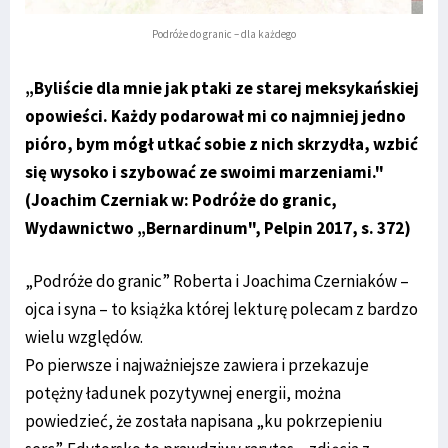
Podróże do granic – dla każdego
„Byliście dla mnie jak ptaki ze starej meksykańskiej
opowieści. Każdy podarował mi co najmniej jedno
pióro, bym mógł utkać sobie z nich skrzydła, wzbić
się wysoko i szybować ze swoimi marzeniami."
(Joachim Czerniak w: Podróże do granic,
Wydawnictwo „Bernardinum", Pelpin 2017, s. 372)
„Podróże do granic” Roberta i Joachima Czerniaków –
ojca i syna – to książka której lekturę polecam z bardzo
wielu względów.
Po pierwsze i najważniejsze zawiera i przekazuje
potężny ładunek pozytywnej energii, można
powiedzieć, że została napisana „ku pokrzepieniu