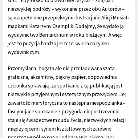
serc”. Edytorsko to prawdziwy rarytas – zdjęcia z
niezwykłej podróży – wykonane przez obu Autorów –
są uzupełnione przepięknymi ilustracjami Alicji Musiał i
mapkami Katarzyny Czemplik. Dodajmy, że wydało ją
wydawnictwo Bernardinum w roku bieżącym. A więc
jest to pozycja bardzo jeszcze świeża na rynku
wydawniczym.
Przemyślana, bogata ale nie przeładowana szata
graficzna, aksamitny, piękny papier, odpowiednia
czcionka sprawiają, że spotkanie z tą publikacją jest
niezwykle przyjemnym i estetycznym przeżyciem. Jej
zawartość merytoryczna to następna niespodzianka –
fascynujące spotkanie z przygodą niepostrzeżenie
staje się świadectwem cudu życia, niezwykłych relacji
między ojcem i synem kształtowanych zarówno
poprzez wspólne pasje i odkrywanie piękna, jak i