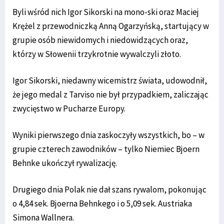
Byli wśród nich Igor Sikorski na mono-ski oraz Maciej
Krężel z przewodniczką Anną Ogarzyńską, startujący w
grupie osób niewidomych i niedowidzących oraz,
którzy w Słowenii trzykrotnie wywalczyli złoto.
Igor Sikorski, niedawny wicemistrz świata, udowodnił,
że jego medal z Tarviso nie był przypadkiem, zaliczając
zwycięstwo w Pucharze Europy.
Wyniki pierwszego dnia zaskoczyły wszystkich, bo – w
grupie czterech zawodników – tylko Niemiec Bjoern
Behnke ukończył rywalizację.
Drugiego dnia Polak nie dał szans rywalom, pokonując
o 4,84 sek. Bjoerna Behnkego i o 5,09 sek. Austriaka
Simona Wallnera.