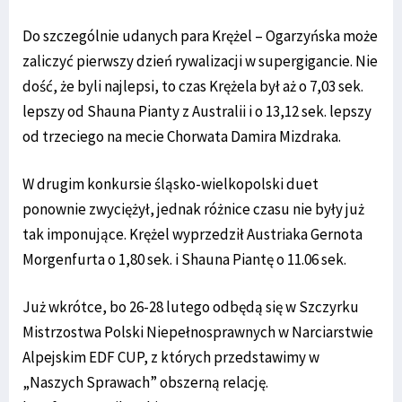
Do szczególnie udanych para Krężel – Ogarzyńska może
zaliczyć pierwszy dzień rywalizacji w supergigancie. Nie
dość, że byli najlepsi, to czas Krężela był aż o 7,03 sek.
lepszy od Shauna Pianty z Australii i o 13,12 sek. lepszy
od trzeciego na mecie Chorwata Damira Mizdraka.
W drugim konkursie śląsko-wielkopolski duet
ponownie zwyciężył, jednak różnice czasu nie były już
tak imponujące. Krężel wyprzedził Austriaka Gernota
Morgenfurta o 1,80 sek. i Shauna Piantę o 11.06 sek.
Już wkrótce, bo 26-28 lutego odbędą się w Szczyrku
Mistrzostwa Polski Niepełnosprawnych w Narciarstwie
Alpejskim EDF CUP, z których przedstawimy w
„Naszych Sprawach” obszerną relację.