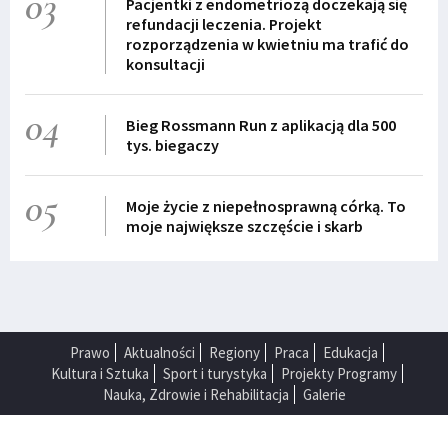
03
Pacjentki z endometriozą doczekają się
refundacji leczenia. Projekt
rozporządzenia w kwietniu ma trafić do
konsultacji
04
Bieg Rossmann Run z aplikacją dla 500
tys. biegaczy
05
Moje życie z niepełnosprawną córką. To
moje największe szczęście i skarb
Prawo
Aktualności
Regiony
Praca
Edukacja
Kultura i Sztuka
Sport i turystyka
Projekty Programy
Nauka, Zdrowie i Rehabilitacja
Galerie