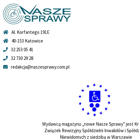
Al. Korfantego 191E
40-153 Katowice
32 253 05 41
32 730 29 28
redakcja@naszesprawy.com.pl
Wydawcą magazynu „nowe Nasze Sprawy” jest Kr
Związek Rewizyjny Spółdzielni Inwalidów i Spółdz
Niewidomych z siedzibą w Warszawie