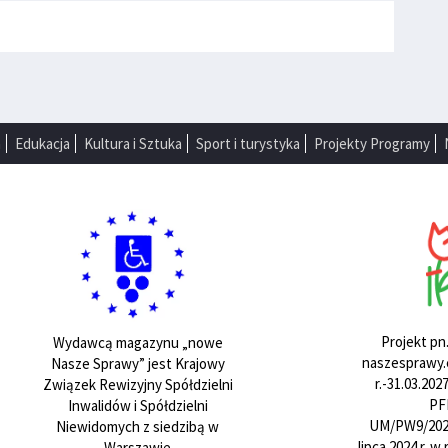
a
Edukacja
Kultura i Sztuka
Sport i turystyka
Projekty Programy
Projekt pn
Wydawcą magazynu „nowe
naszesprawy.e
Nasze Sprawy” jest Krajowy
r.-31.03.20
Związek Rewizyjny Spółdzielni
PF
Inwalidów i Spółdzielni
UM/PW9/202
Niewidomych z siedzibą w
lipca 2024 r. 
Warszawie