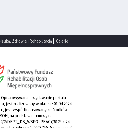
Nauka, Zdrowie i Rehabilitacja
Galerie
. Opracowywanie i wydawanie portalu
u, jest realizowany w okresie 01.04.2024
27 r., jest współfinansowany ze środków
RON, na podstawie umowy nr
4/2/DEPT_DS_WSPOLPRACY/6125 z 24
w ramach konkursu 1/2023 "Możemy więcej".