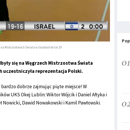
Pop
na Mistrzostwach Świata w Goalball do lat 19
0
odbyły się na Węgrzech Mistrzostwa Świata
h uczestniczyła reprezentacja Polski.
 bardzo dobrze zajmując piąte miejsce! W
ów UKS Okej Lublin: Wiktor Wójcik i Daniel Aftyka i
0
ł Nowicki, Dawid Nowakowski i Kamil Pawłowski.