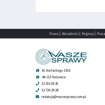
Prawo
Aktualności
Regiony
Prac
Al. Korfantego 191E
40-153 Katowice
32 253 05 41
32 730 29 28
redakcja@naszesprawy.com.pl