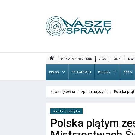
PATRONATY MEDIALNE
O NAS
LINKI
E-WY
AKTUALNOŚCI
PRACA
PRAWO
REGIONY
Strona główna
Sport i turystyka
Polska pią
Sport i turystyka
Polska piątym z