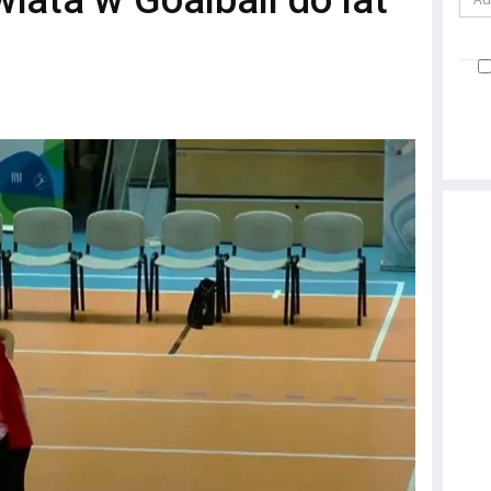
iata w Goalball do lat