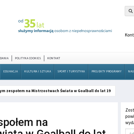
Kont
DANIA
POLITYKA COOKIES
KONTAKT
EDUKACJA
KULTURA I SZTUKA
SPORT I TURYSTYKA
PROJEKTY PROGRAMY
NAU
tym zespołem na Mistrzostwach Świata w Goalball do lat 19
Zost
powi
espołem na
wyda