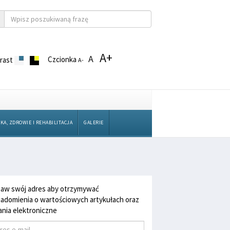
A+
A
Czcionka
rast
A-
KA, ZDROWIE I REHABILITACJA
GALERIE
aw swój adres aby otrzymywać
adomienia o wartościowych artykułach oraz
nia elektroniczne