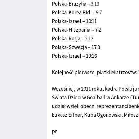
Polska-Brazylia – 3:13
Polska-Korea Płd. – 9:7
Polska-Izrael – 10:11
Polska-Hiszpania – 7:2
Polska-Rosja – 2:12
Polska-Szwecja – 17:8
Polska-Izrael – 19:16
Kolejność pierwszej piątki Mistrzostw: 1. 
Wcześniej, w 2011 roku, kadra Polski j
Świata Dzieci w Goalball w Ankarze (Tu
udział wzięli obecni reprezentanci seni
Łukasz Eitner, Kuba Ogonowski, Miłosz
pr