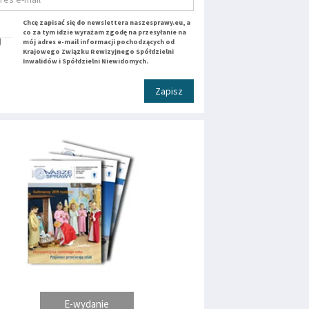
Chcę zapisać się do newslettera naszesprawy.eu, a
co za tym idzie wyrażam zgodę na przesyłanie na
mój adres e-mail informacji pochodzących od
Krajowego Związku Rewizyjnego Spółdzielni
Inwalidów i Spółdzielni Niewidomych.
Zapisz
E-wydanie