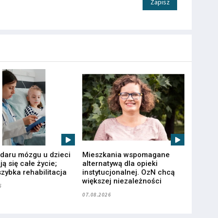
Zapisz
udaru mózgu u dzieci
Mieszkania wspomagane
ą się całe życie;
alternatywą dla opieki
zybka rehabilitacja
instytucjonalnej. OzN chcą
większej niezależności
6
07.08.2026