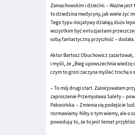
Zamachowskim i dziećmi. – Ważne jest t
to dziedzina medycyny, jak wiele żyć 
Tego typu inicjatywy działają dużo lepie
wszystkim być entuzjastami przeszczep
sobą fantastyczną przyszłość – dodała.
Aktor Bartosz Obuchowicz zażartował, ż
i myśli, że „Bieg upowszechnia wiedzę o 
czym to grozi zaczyna myśleć trochę o s
– To mój drugi start. Zainicjowałam pr
zaproszenie Przemysława Salety – pow
Pakosińska. – Zmienia się podejście lud
rozmawiamy. Niby o tym wiemy, ale o sa
powodują to, że to jest temat przybli