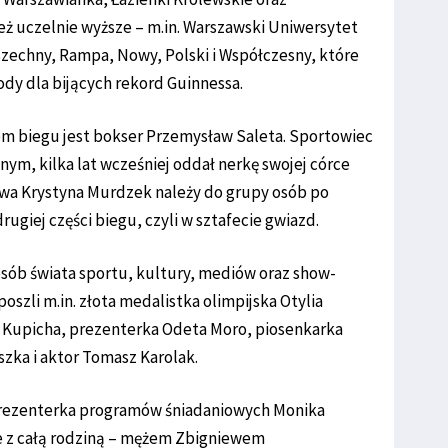
ież uczelnie wyższe – m.in. Warszawski Uniwersytet
zechny, Rampa, Nowy, Polski i Współczesny, które
dy dla bijących rekord Guinnessa.
 biegu jest bokser Przemysław Saleta. Sportowiec
nym, kilka lat wcześniej oddał nerkę swojej córce
stwa Krystyna Murdzek należy do grupy osób po
rugiej części biegu, czyli w sztafecie gwiazd.
osób świata sportu, kultury, mediów oraz show-
oszli m.in. złota medalistka olimpijska Otylia
tr Kupicha, prezenterka Odeta Moro, piosenkarka
szka i aktor Tomasz Karolak.
 prezenterka programów śniadaniowych Monika
cie z całą rodziną – mężem Zbigniewem