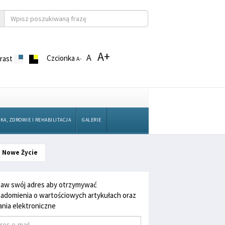
A+
A
Czcionka
rast
A-
KA, ZDROWIE I REHABILITACJA
GALERIE
o Nowe Życie
aw swój adres aby otrzymywać
adomienia o wartościowych artykułach oraz
nia elektroniczne