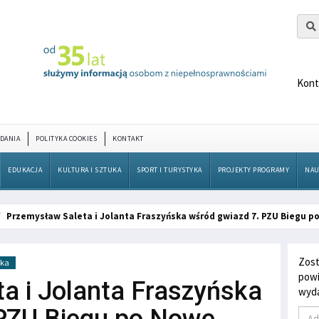
Kont
DANIA
POLITYKA COOKIES
KONTAKT
EDUKACJA
KULTURA I SZTUKA
SPORT I TURYSTYKA
PROJEKTY PROGRAMY
NAU
Przemysław Saleta i Jolanta Fraszyńska wśród gwiazd 7. PZU Biegu p
Zost
yka
powi
a i Jolanta Fraszyńska
wyda