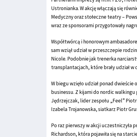
Ustronianka. W akcję włączają się równ
Medyczny oraz stołeczne teatry – Pows
wraz ze sponsorami przygotowały nagro
Współtwórcą i honorowym ambasadorem
sam wziął udział w przeszczepie rodzin
Nicole. Podobnie jak trenerka narciar
transplantacjach, które brały udział w d
W biegu wzięło udział ponad dwieście 
businessu. Z kijami do nordic walkingu p
Jędrzejczak, lider zespołu „Feel” Pio
Izabela Trojanowska, siatkarz Piotr Gru
Po raz pierwszy w akcji uczestniczyła
Richardson, która pojawiła się na star