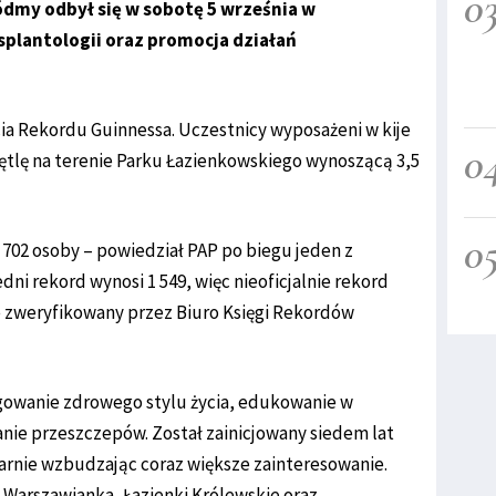
0
iódmy odbył się w sobotę 5 września w
splantologii oraz promocja działań
cia Rekordu Guinnessa. Uczestnicy wyposażeni w kije
0
pętlę na terenie Parku Łazienkowskiego wynoszącą 3,5
0
 702 osoby – powiedział PAP po biegu jeden z
ni rekord wynosi 1 549, więc nieoficjalnie rekord
ie zweryfikowany przez Biuro Księgi Rekordów
gowanie zdrowego stylu życia, edukowanie w
anie przeszczepów. Został zainicjowany siedem lat
arnie wzbudzając coraz większe zainteresowanie.
 Warszawianka, Łazienki Królewskie oraz