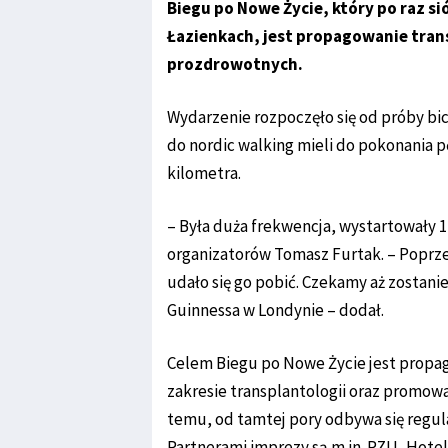
Biegu po Nowe Życie, który po raz s
Łazienkach, jest propagowanie tran
prozdrowotnych.
Wydarzenie rozpoczęło się od próby bi
do nordic walking mieli do pokonania 
kilometra.
– Była duża frekwencja, wystartowały 1
organizatorów Tomasz Furtak. – Poprzed
udało się go pobić. Czekamy aż zostan
Guinnessa w Londynie – dodał.
Celem Biegu po Nowe Życie jest propa
zakresie transplantologii oraz promow
temu, od tamtej pory odbywa się regul
Partnerami imprezy są m.in. PZU, Hotel