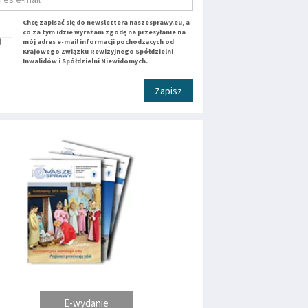
Chcę zapisać się do newslettera naszesprawy.eu, a
co za tym idzie wyrażam zgodę na przesyłanie na
mój adres e-mail informacji pochodzących od
Krajowego Związku Rewizyjnego Spółdzielni
Inwalidów i Spółdzielni Niewidomych.
Zapisz
E-wydanie