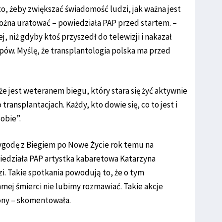
o, żeby zwiększać świadomość ludzi, jak ważna jest
można uratować – powiedziała PAP przed startem. –
j, niż gdyby ktoś przyszedł do telewizji i nakazał
ów. Myślę, że transplantologia polska ma przed
e jest weteranem biegu, który stara się żyć aktywnie
transplantacjach. Każdy, kto dowie się, co to jest i
obie”.
zygodę z Biegiem po Nowe Życie rok temu na
iedziała PAP artystka kabaretowa Katarzyna
zi. Takie spotkania powodują to, że o tym
mej śmierci nie lubimy rozmawiać. Takie akcje
żony – skomentowała.