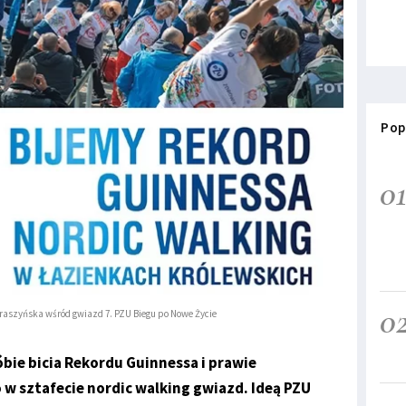
Pop
0
0
Fraszyńska wśród gwiazd 7. PZU Biegu po Nowe Życie
óbie bicia Rekordu Guinnessa i prawie
w sztafecie nordic walking gwiazd. Ideą PZU