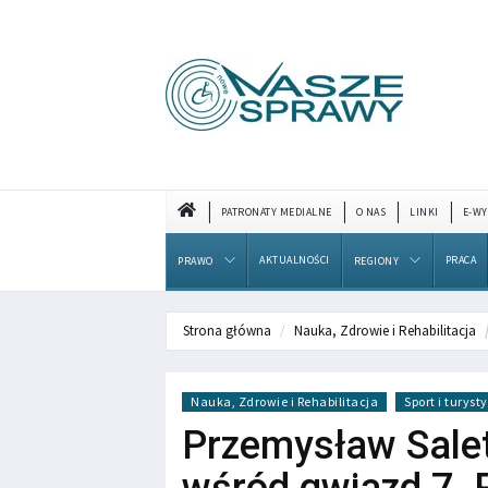
PATRONATY MEDIALNE
O NAS
LINKI
E-WY
AKTUALNOŚCI
PRACA
PRAWO
REGIONY
Strona główna
Nauka, Zdrowie i Rehabilitacja
Nauka, Zdrowie i Rehabilitacja
Sport i turyst
Przemysław Salet