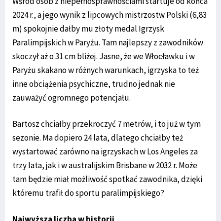
Wśród osób z niepełnosprawnościami startuje od końca
2024 r., a jego wynik z lipcowych mistrzostw Polski (6,83
m) spokojnie dałby mu złoty medal Igrzysk
Paralimpijskich w Paryżu. Tam najlepszy z zawodników
skoczył aż o 31 cm bliżej. Jasne, że we Włocławku i w
Paryżu skakano w różnych warunkach, igrzyska to też
inne obciążenia psychiczne, trudno jednak nie
zauważyć ogromnego potencjału.
Bartosz chciałby przekroczyć 7 metrów, i to już w tym
sezonie. Ma dopiero 24 lata, dlatego chciałby też
wystartować zarówno na igrzyskach w Los Angeles za
trzy lata, jak i w australijskim Brisbane w 2032 r. Może
tam będzie miał możliwość spotkać zawodnika, dzięki
któremu trafił do sportu paralimpijskiego?
Najwyższa liczba w historii