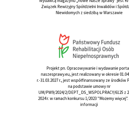
Wydawcą magazynu „nowe Nasze Sprawy” jest Kr
Związek Rewizyjny Spółdzielni Inwalidów i Spółdz
Niewidomych z siedzibą w Warszawie
Projekt pn. Opracowywanie i wydawanie porta
naszesprawy.eu, jest realizowany w okresie 01.04
r.-31.03.2027 r., jest współfinansowany ze środków
na podstawie umowy nr
UM/PW9/2024/2/DEPT_DS_WSPOLPRACY/6125 z 24
2024 r. w ramach konkursu 1/2023 "Możemy więcej".
informacji