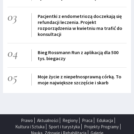
03
Pacjentki z endometriozą doczekają się
refundacji leczenia. Projekt
rozporządzenia w kwietniu ma trafić do
konsultacji
04
Bieg Rossmann Run z aplikacją dla 500
tys. biegaczy
05
Moje życie z niepełnosprawną córką. To
moje największe szczęście i skarb
Prawo
Aktualności
Regiony
Praca
Edukacja
Kultura i Sztuka
Sport i turystyka
Projekty Programy
Nauka, Zdrowie i Rehabilitacja
Galerie