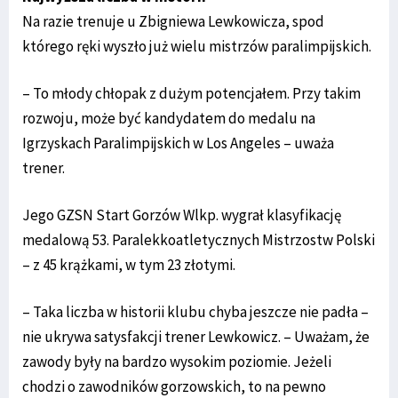
Na razie trenuje u Zbigniewa Lewkowicza, spod
którego ręki wyszło już wielu mistrzów paralimpijskich.
– To młody chłopak z dużym potencjałem. Przy takim
rozwoju, może być kandydatem do medalu na
Igrzyskach Paralimpijskich w Los Angeles – uważa
trener.
Jego GZSN Start Gorzów Wlkp. wygrał klasyfikację
medalową 53. Paralekkoatletycznych Mistrzostw Polski
– z 45 krążkami, w tym 23 złotymi.
– Taka liczba w historii klubu chyba jeszcze nie padła –
nie ukrywa satysfakcji trener Lewkowicz. – Uważam, że
zawody były na bardzo wysokim poziomie. Jeżeli
chodzi o zawodników gorzowskich, to na pewno