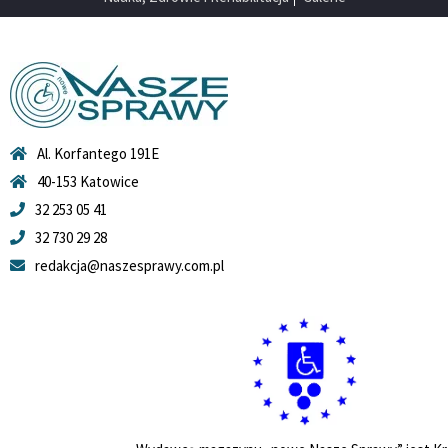
Al. Korfantego 191E
40-153 Katowice
32 253 05 41
32 730 29 28
redakcja@naszesprawy.com.pl