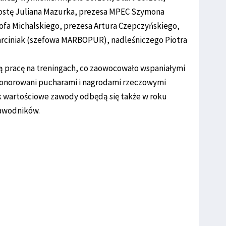
rostę Juliana Mazurka, prezesa MPEC Szymona
fa Michalskiego, prezesa Artura Czepczyńskiego,
arciniak (szefowa MARBOPUR), nadleśniczego Piotra
ką pracę na treningach, co zaowocowało wspaniałymi
honorowani pucharami i nagrodami rzeczowymi
k wartościowe zawody odbędą się także w roku
zawodników.