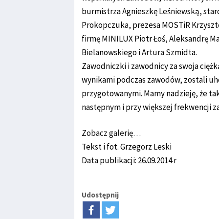
burmistrza Agnieszkę Leśniewską, sta
Prokopczuka, prezesa MOSTiR Krzyszto
firmę MINILUX Piotr Łoś, Aleksandrę M
Bielanowskiego i Artura Szmidta.
Zawodniczki i zawodnicy za swoja cięż
wynikami podczas zawodów, zostali u
przygotowanymi. Mamy nadzieję, że ta
następnym i przy większej frekwencji 
Zobacz galerię…
Tekst i fot. Grzegorz Leski
Data publikacji: 26.09.2014 r
Udostępnij