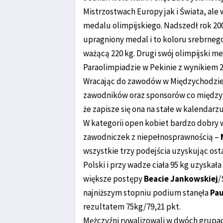
Mistrzostwach Europy jak i Świata, ale
medalu olimpijskiego. Nadszedł rok 20
upragniony medal i to koloru srebrnego
ważącą 220 kg. Drugi swój olimpijski 
Paraolimpiadzie w Pekinie z wynikiem 2
Wracając do zawodów w Międzychodzie t
zawodników oraz sponsorów co między i
że zapisze się ona na stałe w kalendarz
W kategorii open kobiet bardzo dobry w
zawodniczek z niepełnosprawnością –
wszystkie trzy podejścia uzyskując osta
Polski i przy wadze ciała 95 kg uzyskał
większe postępy
Beacie Jankowskiej
/
najniższym stopniu podium stanęła
Pau
rezultatem 75kg/79,21 pkt.
Mężczyźni rywalizowali w dwóch grupach