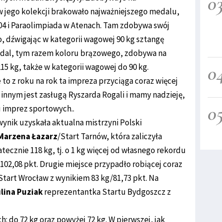
0
 w jego kolekcji brakowało najważniejszego medalu,
04 i Paraolimpiada w Atenach. Tam zdobywa swój
, dźwigając w kategorii wagowej 90 kg sztangę
medal, tym razem koloru brązowego, zdobywa na
0
15 kg, także w kategorii wagowej do 90 kg.
o z roku na rok ta impreza przyciąga coraz więcej
nnym jest zasługą Ryszarda Rogali i mamy nadzieję,
0
u imprez sportowych..
ynik uzyskała aktualna mistrzyni Polski
Marzena Łazarz
/Start Tarnów, która zaliczyła
tecznie 118 kg, tj. o 1 kg więcej od własnego rekordu
a 102,08 pkt. Drugie miejsce przypadło robiącej coraz
Start Wrocław z wynikiem 83 kg/81,73 pkt. Na
lina Puziak
reprezentantka Startu Bydgoszcz z
: do 72 kg oraz powyżej 72 kg. W pierwszej, jak