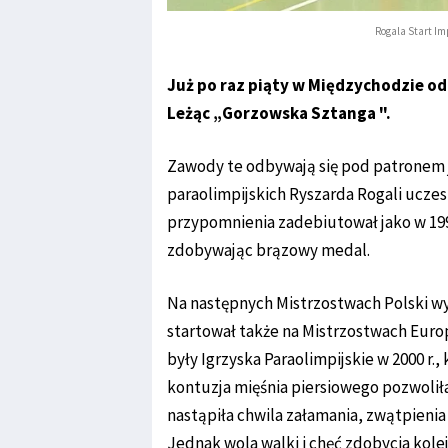
Rogala Start I
Już po raz piąty w Międzychodzie od
Leżąc „Gorzowska Sztanga ".
Zawody te odbywają się pod patronem 
paraolimpijskich Ryszarda Rogali uczes
przypomnienia zadebiutował jako w 199
zdobywając brązowy medal.
Na następnych Mistrzostwach Polski wyci
startował także na Mistrzostwach Europy
były Igrzyska Paraolimpijskie w 2000 r.,
kontuzja mięśnia piersiowego pozwolił
nastąpiła chwila załamania, zwątpienia 
Jednak wola walki i chęć zdobycia kole