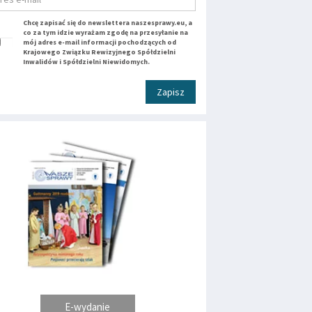
Chcę zapisać się do newslettera naszesprawy.eu, a
co za tym idzie wyrażam zgodę na przesyłanie na
mój adres e-mail informacji pochodzących od
Krajowego Związku Rewizyjnego Spółdzielni
Inwalidów i Spółdzielni Niewidomych.
Zapisz
E-wydanie