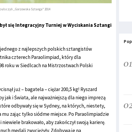
mpuls czyli „Gorzowska Sztanga" 2014
był się Integracyjny Turniej w Wyciskania Sztangi
Pop
jednego z najlepszych polskich sztangistów
tnika czterech Paraolimpiad, który dla
0
8 roku w Siedlcach na Mistrzostwach Polski
snął już – bagatela – ciężar 200,5 kg! Ryszard
 jak i Świata, ale najważniejszą dla niego imprezą
0
 które odbywały się w Sydney, na których, niestety,
a mu zając tylko siódme miejsce. Po Paraolimpiadzie
i niewiele brakowało, aby zakończył swoją karierę.
jnych medali zwyciężyły. Zdobywa je na