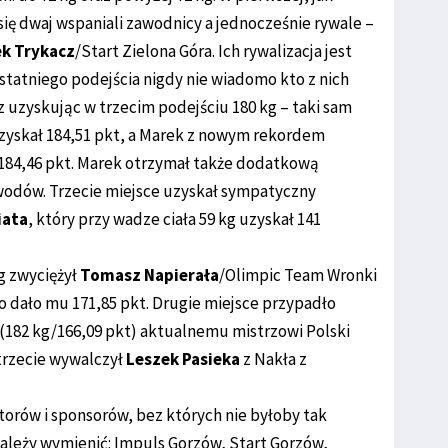
ię dwaj wspaniali zawodnicy a jednocześnie rywale –
k Trykacz
/Start Zielona Góra. Ich rywalizacja jest
statniego podejścia nigdy nie wiadomo kto z nich
 uzyskując w trzecim podejściu 180 kg – taki sam
 uzyskał 184,51 pkt, a Marek z nowym rekordem
z 184,46 pkt. Marek otrzymał także dodatkową
wodów. Trzecie miejsce uzyskał sympatyczny
iata
, który przy wadze ciała 59 kg uzyskał 141
g zwyciężył
Tomasz Napierała
/Olimpic Team Wronki
co dało mu 171,85 pkt. Drugie miejsce przypadło
 (182 kg/166,09 pkt) aktualnemu mistrzowi Polski
trzecie wywalczył
Leszek Pasieka
z Nakła z
orów i sponsorów, bez których nie byłoby tak
ależy wymienić: Impuls Gorzów, Start Gorzów,