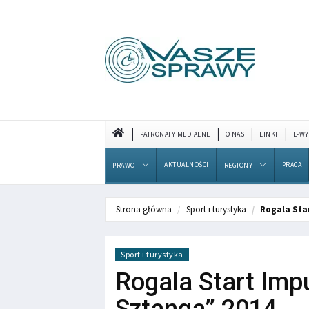
PATRONATY MEDIALNE
O NAS
LINKI
E-WY
AKTUALNOŚCI
PRACA
PRAWO
REGIONY
Strona główna
Sport i turystyka
Rogala Sta
Sport i turystyka
Rogala Start Imp