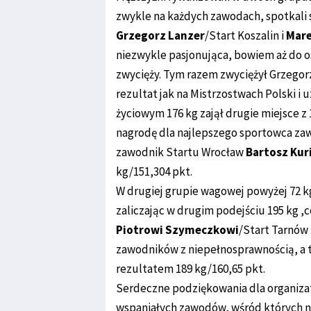
zwykle na każdych zawodach, spotkali s
Grzegorz Lanzer
/Start Koszalin i
Mare
niezwykle pasjonująca, bowiem aż do o
zwycięży. Tym razem zwyciężył Grzegorz
rezultat jak na Mistrzostwach Polski i
życiowym 176 kg zajął drugie miejsce 
nagrodę dla najlepszego sportowca za
zawodnik Startu Wrocław
Bartosz Kur
kg/151,304 pkt.
W drugiej grupie wagowej powyżej 72 k
zaliczając w drugim podejściu 195 kg ,
Piotrowi Szymeczkowi
/Start Tarnów
zawodników z niepełnosprawnością, a 
rezultatem 189 kg/160,65 pkt.
Serdeczne podziękowania dla organizat
wspaniałych zawodów, wśród których n