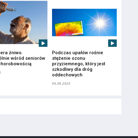
iera żniwo.
Podczas upałów rośnie
lnie wśród seniorów
stężenie ozonu
chorobowością
przyziemnego, który jest
szkodliwy dla dróg
6
oddechowych
06.08.2026