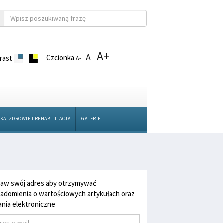
A+
A
Czcionka
rast
A-
KA, ZDROWIE I REHABILITACJA
GALERIE
aw swój adres aby otrzymywać
adomienia o wartościowych artykułach oraz
nia elektroniczne