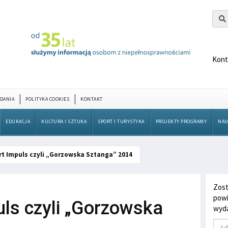
Kont
DANIA
POLITYKA COOKIES
KONTAKT
EDUKACJA
KULTURA I SZTUKA
SPORT I TURYSTYKA
PROJEKTY PROGRAMY
NAU
rt Impuls czyli „Gorzowska Sztanga” 2014
Zost
powi
uls czyli „Gorzowska
wyda