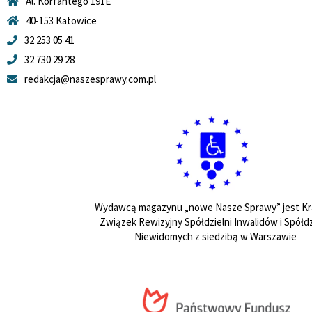
Al. Korfantego 191E
40-153 Katowice
32 253 05 41
32 730 29 28
redakcja@naszesprawy.com.pl
Wydawcą magazynu „nowe Nasze Sprawy” jest Kr
Związek Rewizyjny Spółdzielni Inwalidów i Spółdz
Niewidomych z siedzibą w Warszawie