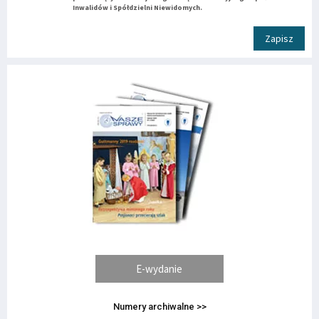
Inwalidów i Spółdzielni Niewidomych.
Zapisz
E-wydanie
Numery archiwalne >>