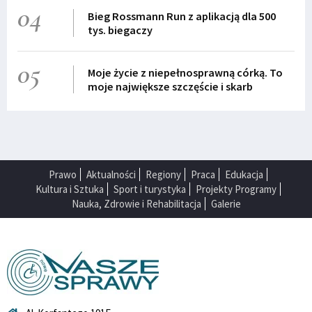
04
Bieg Rossmann Run z aplikacją dla 500
tys. biegaczy
05
Moje życie z niepełnosprawną córką. To
moje największe szczęście i skarb
Prawo
Aktualności
Regiony
Praca
Edukacja
Kultura i Sztuka
Sport i turystyka
Projekty Programy
Nauka, Zdrowie i Rehabilitacja
Galerie