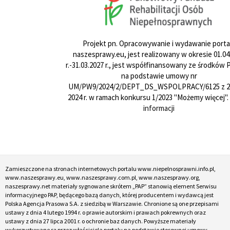
Projekt pn. Opracowywanie i wydawanie porta
naszesprawy.eu, jest realizowany w okresie 01.04
r.-31.03.2027 r., jest współfinansowany ze środków
na podstawie umowy nr
UM/PW9/2024/2/DEPT_DS_WSPOLPRACY/6125 z 24
2024 r. w ramach konkursu 1/2023 "Możemy więcej".
informacji
Zamieszczone na stronach internetowych portalu www.niepelnosprawni.info.pl,
www.naszesprawy.eu, www.naszesprawy.com.pl, www.naszesprawy.org,
naszesprawy.net materiały sygnowane skrótem „PAP” stanowią element Serwisu
informacyjnego PAP, będącego bazą danych, której producentem i wydawcą jest
Polska Agencja Prasowa S.A. z siedzibą w Warszawie. Chronione są one przepisami
ustawy z dnia 4 lutego 1994 r. o prawie autorskim i prawach pokrewnych oraz
ustawy z dnia 27 lipca 2001 r. o ochronie baz danych. Powyższe materiały
wykorzystywane są przez właściciela portalu na podstawie stosownej umowy