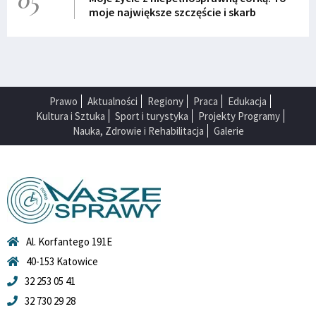
moje największe szczęście i skarb
Prawo
Aktualności
Regiony
Praca
Edukacja
Kultura i Sztuka
Sport i turystyka
Projekty Programy
Nauka, Zdrowie i Rehabilitacja
Galerie
Al. Korfantego 191E
40-153 Katowice
32 253 05 41
32 730 29 28