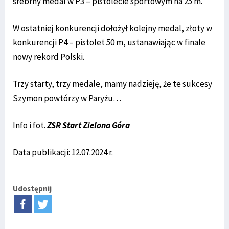
srebrny medal w P3 – pistolecie sportowym na 25 m.
W ostatniej konkurencji dołożył kolejny medal, złoty w
konkurencji P4 – pistolet 50 m, ustanawiając w finale
nowy rekord Polski.
Trzy starty, trzy medale, mamy nadzieję, że te sukcesy
Szymon powtórzy w Paryżu…
Info i fot.
ZSR Start Zielona Góra
Data publikacji: 12.07.2024 r.
Udostępnij