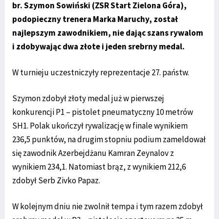
br. Szymon Sowiński (ZSR Start Zielona Góra),
podopieczny trenera Marka Maruchy, został
najlepszym zawodnikiem, nie dając szans rywalom
i zdobywając dwa złote i jeden srebrny medal.
W turnieju uczestniczyły reprezentacje 27. państw.
Szymon zdobył złoty medal już w pierwszej
konkurencji P1 – pistolet pneumatyczny 10 metrów
SH1. Polak ukończył rywalizację w finale wynikiem
236,5 punktów, na drugim stopniu podium zameldował
się zawodnik Azerbejdżanu Kamran Zeynalov z
wynikiem 234,1. Natomiast brąz, z wynikiem 212,6
zdobył Serb Zivko Papaz.
W kolejnym dniu nie zwolnił tempa i tym razem zdobył