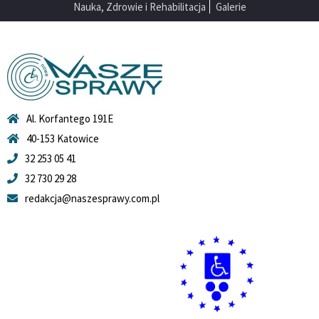
Nauka, Zdrowie i Rehabilitacja
Galerie
Al. Korfantego 191E
40-153 Katowice
32 253 05 41
32 730 29 28
redakcja@naszesprawy.com.pl