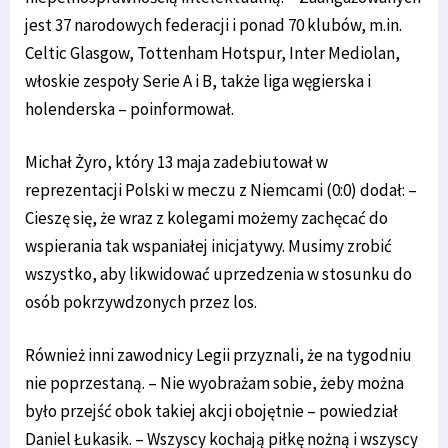
jest 37 narodowych federacji i ponad 70 klubów, m.in.
Celtic Glasgow, Tottenham Hotspur, Inter Mediolan,
włoskie zespoły Serie A i B, także liga węgierska i
holenderska – poinformował.
Michał Żyro, który 13 maja zadebiutował w
reprezentacji Polski w meczu z Niemcami (0:0) dodał: –
Cieszę się, że wraz z kolegami możemy zachęcać do
wspierania tak wspaniałej inicjatywy. Musimy zrobić
wszystko, aby likwidować uprzedzenia w stosunku do
osób pokrzywdzonych przez los.
Również inni zawodnicy Legii przyznali, że na tygodniu
nie poprzestaną. – Nie wyobrażam sobie, żeby można
było przejść obok takiej akcji obojętnie – powiedział
Daniel Łukasik. – Wszyscy kochają piłkę nożną i wszyscy