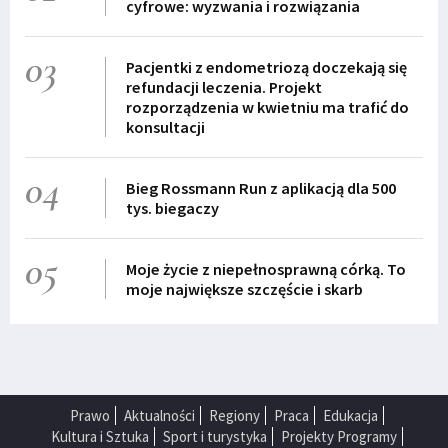
cyfrowe: wyzwania i rozwiązania
03
Pacjentki z endometriozą doczekają się
refundacji leczenia. Projekt
rozporządzenia w kwietniu ma trafić do
konsultacji
04
Bieg Rossmann Run z aplikacją dla 500
tys. biegaczy
05
Moje życie z niepełnosprawną córką. To
moje największe szczęście i skarb
Prawo
Aktualności
Regiony
Praca
Edukacja
Kultura i Sztuka
Sport i turystyka
Projekty Programy