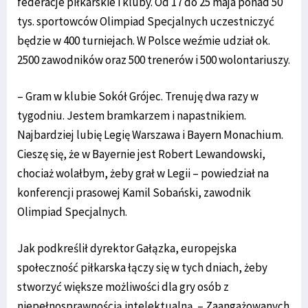
federacje piłkarskie i kluby. Od 17 do 25 maja ponad 50
tys. sportowców Olimpiad Specjalnych uczestniczyć
będzie w 400 turniejach. W Polsce weźmie udział ok.
2500 zawodników oraz 500 trenerów i 500 wolontariuszy.
– Gram w klubie Sokół Grójec. Trenuję dwa razy w
tygodniu. Jestem bramkarzem i napastnikiem.
Najbardziej lubię Legię Warszawa i Bayern Monachium.
Cieszę się, że w Bayernie jest Robert Lewandowski,
chociaż wolałbym, żeby grał w Legii – powiedział na
konferencji prasowej Kamil Sobański, zawodnik
Olimpiad Specjalnych.
Jak podkreślił dyrektor Gałązka, europejska
społeczność piłkarska łączy się w tych dniach, żeby
stworzyć większe możliwości dla gry osób z
niepełnosprawnością intelektualną. – Zaangażowanych