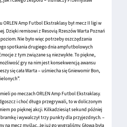
 jak i całego zespołu – tłumaczy Przemysław
 ORLEN Amp Futbol Ekstraklasy był mecz II ligi w
ej. Dzięki remisowi z Resovią Rzeszów Warta Poznań
poziom. Nie było więc potrzeby oszczędzania
go spotkania drugiego dnia ampfutbolowych
 Emocje z tym związane są niezwykłe. To piękne,
możliwość gry na nim jest konsekwencją awansu
eszy się cała Warta – uśmiecha się Gniewomir Bon,
elonych”.
mieli po meczach ORLEN Amp Futbol Ekstraklasy.
ydgoszcz i choć długo przegrywali, to w doliczonym
niem po pięknej akcji. Kilkadziesiąt sekund później
bramkę i wywalczył trzy punkty dla przyjezdnych. –
y na mecz myśląc, że już go wygraliśmy. Głowa była