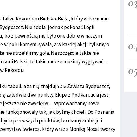
0
 ale także Rekordem Bielsko-Biała, który w Poznaniu
Bydgoszcz. Nie zdołał jednak pokonać Legii
ia, bo z pewnością nie było one dobre w naszym
0
 w polu karnym rywala, a w każdej akcji byliśmy o
e nie strzeliliśmy gola. Na szczęście także nie
istrzami Polski, to takie mecze musimy wygrywać –
0
rów Rekordu.
u tabeli, a za nią znajdują się Zawisza Bydgoszcz,
elą zaledwie dwa punkty. Ekipa z Podkarpacia jest
e jeszcze nie zwyciężył. – Wprowadzamy nowe
ie funkcjonowały tak, jak byśmy chcieli. Do Poznania
obycia pierwszych punktów, bo mamy ambicje i
zemysław Świercz, który wraz z Moniką Nosal tworzy