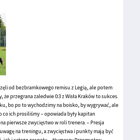
częli od bezbramkowego remisu z Legią, ale potem
y, że przegrana zaledwie 0:3 z Wisła Kraków to sukces.
iku, bo po to wychodzimy na boisko, by wygrywać, ale
o co ich prosiliśmy – opowiada były kapitan
 na pierwsze zwycięstwo w roli trenera. – Presja
y uwagę na treningu, a zwycięstwa i punkty mają być