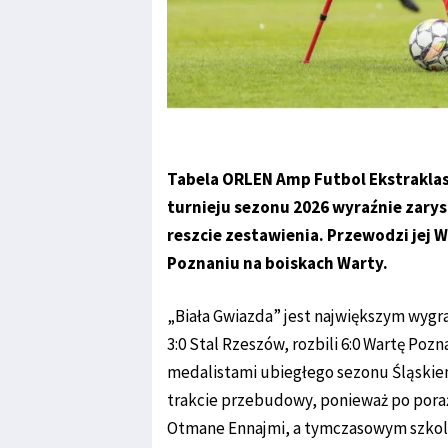
Tabela ORLEN Amp Futbol Ekstraklasy
turnieju sezonu 2026 wyraźnie zary
reszcie zestawienia. Przewodzi jej 
Poznaniu na boiskach Warty.
„Biała Gwiazda” jest największym wygra
3:0 Stal Rzeszów, rozbili 6:0 Wartę Pozn
medalistami ubiegłego sezonu Śląskiem
trakcie przebudowy, ponieważ po porażc
Otmane Ennajmi, a tymczasowym szkol