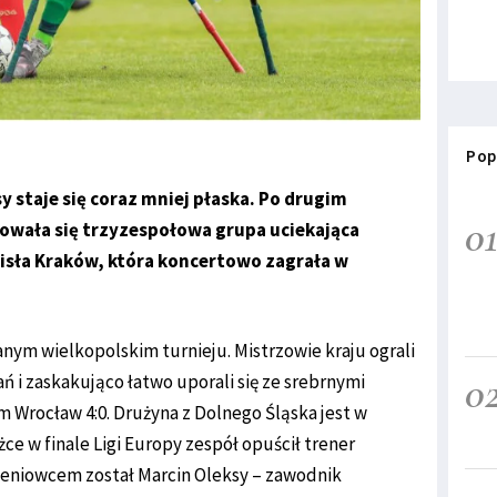
Pop
 staje się coraz mniej płaska. Po drugim
0
sowała się trzyzespołowa grupa uciekająca
Wisła Kraków, która koncertowo zagrała w
nym wielkopolskim turnieju. Mistrzowie kraju ograli
0
ań i zaskakująco łatwo uporali się ze srebrnymi
 Wrocław 4:0. Drużyna z Dolnego Śląska jest w
e w finale Ligi Europy zespół opuścił trener
eniowcem został Marcin Oleksy – zawodnik