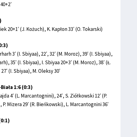
 40+2′
)
iek 20+1′ (J. Kożuch), K. Kapłon 33′ (O. Tokarski)
0:3)
arh 3′ (I. Sbiyaa), 22′, 32′ (M. Moroz), 39′ (I. Sbiyaa),
rh), 35′ (I. Sbiyaa), I. Sbiyaa 20+3′ (M. Moroz), 38′ (Ł.
7′ (I. Sbiyaa), M. Oleksy 30′
iała 1:6 (0:3)
jda 4′ (L. Marcantognini), 24′, S. Ziółkowski 12′ (P.
 P. Mizera 29′ (R. Bieńkowski), L. Marcantognini 36′
(0:1)