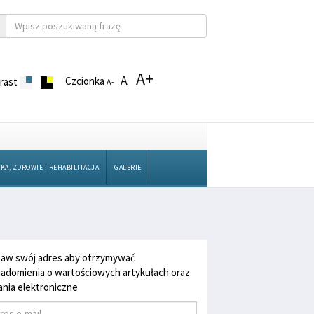
A+
A
Czcionka
rast
A-
KA, ZDROWIE I REHABILITACJA
GALERIE
aw swój adres aby otrzymywać
adomienia o wartościowych artykułach oraz
nia elektroniczne