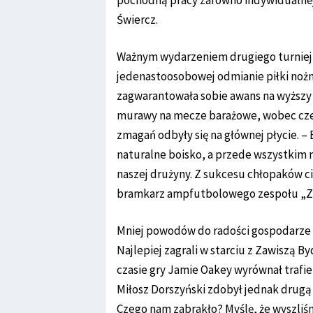
pochodną pracy zarówno indywidualnej,
Świercz.
Ważnym wydarzeniem drugiego turnieju
jedenastoosobowej odmianie piłki nożn
zagwarantowała sobie awans na wyższy 
murawy na mecze barażowe, wobec cze
zmagań odbyły się na głównej płycie. –
naturalne boisko, a przede wszystkim 
naszej drużyny. Z sukcesu chłopaków ci
bramkarz ampfutbolowego zespołu „Zi
Mniej powodów do radości gospodarze 
Najlepiej zagrali w starciu z Zawiszą B
czasie gry Jamie Oakey wyrównał trafie
Miłosz Dorszyński zdobył jednak drugą 
Czego nam zabrakło? Myślę, że wyszliśm