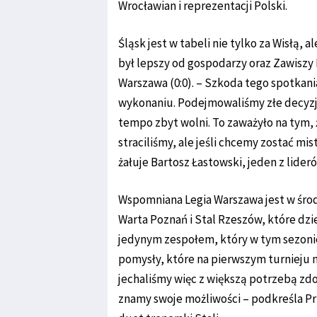
Wrocławian i reprezentacji Polski.
Śląsk jest w tabeli nie tylko za Wisłą,
był lepszy od gospodarzy oraz Zawiszy 
Warszawa (0:0). – Szkoda tego spotkan
wykonaniu. Podejmowaliśmy złe decyzje
tempo zbyt wolni. To zaważyło na tym, ż
straciliśmy, ale jeśli chcemy zostać m
żałuje Bartosz Łastowski, jeden z lide
Wspomniana Legia Warszawa jest w środk
Warta Poznań i Stal Rzeszów, które dzi
jedynym zespołem, który w tym sezoni
pomysły, które na pierwszym turnieju n
jechaliśmy więc z większą potrzebą zd
znamy swoje możliwości – podkreśla Pr