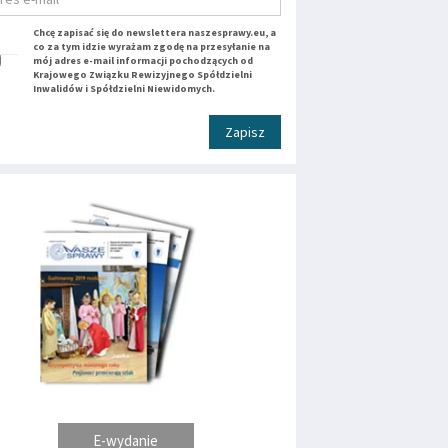
Chcę zapisać się do newslettera naszesprawy.eu, a
co za tym idzie wyrażam zgodę na przesyłanie na
mój adres e-mail informacji pochodzących od
Krajowego Związku Rewizyjnego Spółdzielni
Inwalidów i Spółdzielni Niewidomych.
Zapisz
E-wydanie