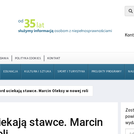
Kont
DANIA
POLITYKA COOKIES
KONTAKT
EDUKACJA
KULTURA I SZTUKA
SPORT I TURYSTYKA
PROJEKTY PROGRAMY
NAU
ord uciekają stawce. Marcin Oleksy w nowej roli
Zost
powi
iekają stawce. Marcin
wyda