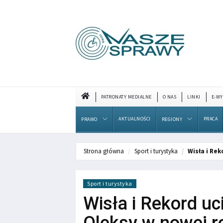
PATRONATY MEDIALNE
O NAS
LINKI
E-WY
AKTUALNOŚCI
PRACA
PRAWO
REGIONY
Strona główna
Sport i turystyka
Wisła i Rek
Sport i turystyka
Wisła i Rekord uc