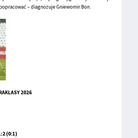
m popracować – diagnozuje Gniewomir Bon.
RAKLASY 2026
2 (0:1)