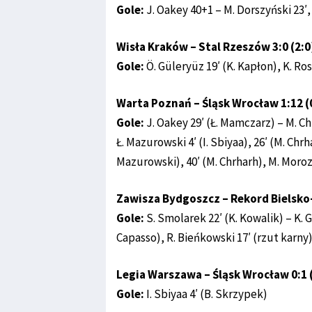
Gole:
J. Oakey 40+1 – M. Dorszyński 23′,
Wisła Kraków – Stal Rzeszów 3:0 (2:0
Gole:
Ö. Güleryüz 19′ (K. Kapłon), K. Ros
Warta Poznań – Śląsk Wrocław 1:12 (
Gole:
J. Oakey 29′ (Ł. Mamczarz) – M. Chrh
Ł. Mazurowski 4′ (I. Sbiyaa), 26′ (M. Chrha
Mazurowski), 40′ (M. Chrharh), M. Moroz 2
Zawisza Bydgoszcz – Rekord Bielsko-B
Gole:
S. Smolarek 22′ (K. Kowalik) – K. Ga
Capasso), R. Bieńkowski 17′ (rzut karny),
Legia Warszawa – Śląsk Wrocław 0:1 
Gole:
I. Sbiyaa 4′ (B. Skrzypek)