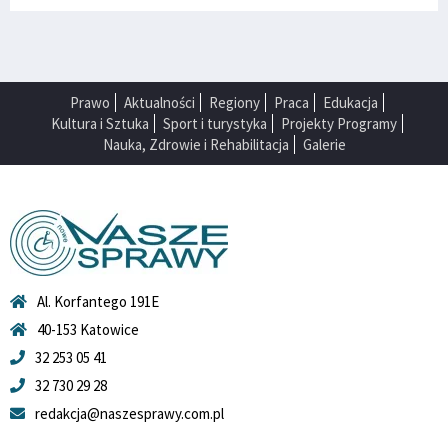
Prawo
Aktualności
Regiony
Praca
Edukacja
Kultura i Sztuka
Sport i turystyka
Projekty Programy
Nauka, Zdrowie i Rehabilitacja
Galerie
Al. Korfantego 191E
40-153 Katowice
32 253 05 41
32 730 29 28
redakcja@naszesprawy.com.pl