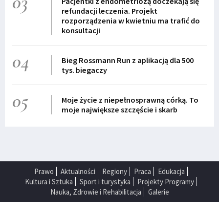
03
Pacjentki z endometriozą doczekają się
refundacji leczenia. Projekt
rozporządzenia w kwietniu ma trafić do
konsultacji
04
Bieg Rossmann Run z aplikacją dla 500
tys. biegaczy
05
Moje życie z niepełnosprawną córką. To
moje największe szczęście i skarb
Prawo
Aktualności
Regiony
Praca
Edukacja
Kultura i Sztuka
Sport i turystyka
Projekty Programy
Nauka, Zdrowie i Rehabilitacja
Galerie