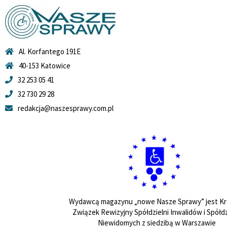
Al. Korfantego 191E
40-153 Katowice
32 253 05 41
32 730 29 28
redakcja@naszesprawy.com.pl
Wydawcą magazynu „nowe Nasze Sprawy” jest Kr
Związek Rewizyjny Spółdzielni Inwalidów i Spółdz
Niewidomych z siedzibą w Warszawie