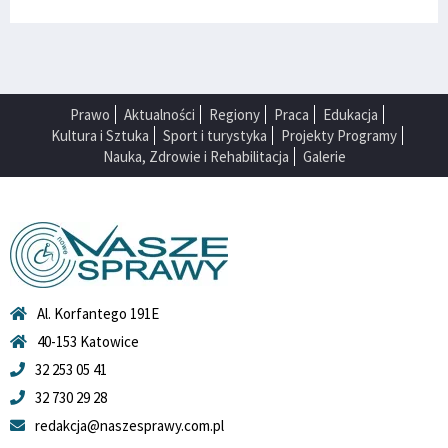
Prawo
Aktualności
Regiony
Praca
Edukacja
Kultura i Sztuka
Sport i turystyka
Projekty Programy
Nauka, Zdrowie i Rehabilitacja
Galerie
Al. Korfantego 191E
40-153 Katowice
32 253 05 41
32 730 29 28
redakcja@naszesprawy.com.pl