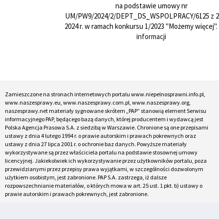
na podstawie umowy nr
UM/PW9/2024/2/DEPT_DS_WSPOLPRACY/6125 z 24
2024 r. w ramach konkursu 1/2023 "Możemy więcej".
informacji
Zamieszczone na stronach internetowych portalu www.niepelnosprawni.info.pl,
www.naszesprawy.eu, www.naszesprawy.com.pl, www.naszesprawy.org,
naszesprawy.net materiały sygnowane skrótem „PAP” stanowią element Serwisu
informacyjnego PAP, będącego bazą danych, której producentem i wydawcą jest
Polska Agencja Prasowa S.A. z siedzibą w Warszawie. Chronione są one przepisami
ustawy z dnia 4 lutego 1994 r. o prawie autorskim i prawach pokrewnych oraz
ustawy z dnia 27 lipca 2001 r. o ochronie baz danych. Powyższe materiały
wykorzystywane są przez właściciela portalu na podstawie stosownej umowy
licencyjnej. Jakiekolwiek ich wykorzystywanie przez użytkowników portalu, poza
przewidzianymi przez przepisy prawa wyjątkami, w szczególności dozwolonym
użytkiem osobistym, jest zabronione. PAP S.A. zastrzega, iż dalsze
rozpowszechnianie materiałów, o których mowa w art. 25 ust. 1 pkt. b) ustawy o
prawie autorskim i prawach pokrewnych, jest zabronione.