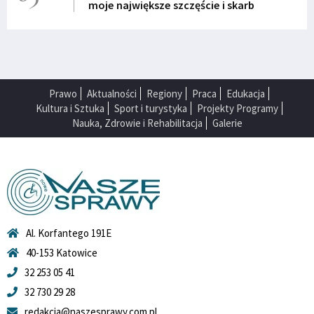
moje największe szczęście i skarb
Prawo
Aktualności
Regiony
Praca
Edukacja
Kultura i Sztuka
Sport i turystyka
Projekty Programy
Nauka, Zdrowie i Rehabilitacja
Galerie
Al. Korfantego 191E
40-153 Katowice
32 253 05 41
32 730 29 28
redakcja@naszesprawy.com.pl