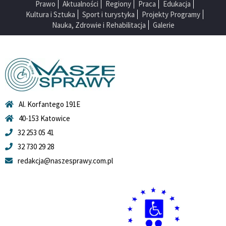
Prawo
Aktualności
Regiony
Praca
Edukacja
Kultura i Sztuka
Sport i turystyka
Projekty Programy
Nauka, Zdrowie i Rehabilitacja
Galerie
Al. Korfantego 191E
40-153 Katowice
32 253 05 41
32 730 29 28
redakcja@naszesprawy.com.pl