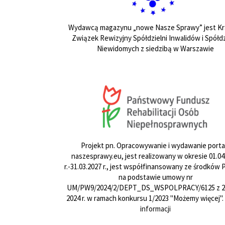
Wydawcą magazynu „nowe Nasze Sprawy” jest Kr
Związek Rewizyjny Spółdzielni Inwalidów i Spółdz
Niewidomych z siedzibą w Warszawie
Projekt pn. Opracowywanie i wydawanie porta
naszesprawy.eu, jest realizowany w okresie 01.04
r.-31.03.2027 r., jest współfinansowany ze środków
na podstawie umowy nr
UM/PW9/2024/2/DEPT_DS_WSPOLPRACY/6125 z 24
2024 r. w ramach konkursu 1/2023 "Możemy więcej".
informacji