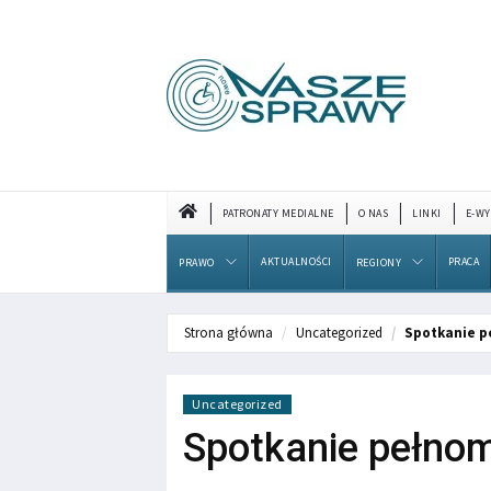
PATRONATY MEDIALNE
O NAS
LINKI
E-WY
AKTUALNOŚCI
PRACA
PRAWO
REGIONY
Strona główna
Uncategorized
Spotkanie p
Uncategorized
Spotkanie pełno