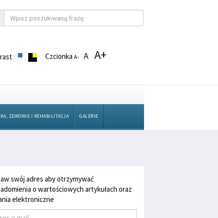
A+
A
Czcionka
rast
A-
KA, ZDROWIE I REHABILITACJA
GALERIE
aw swój adres aby otrzymywać
adomienia o wartościowych artykułach oraz
nia elektroniczne