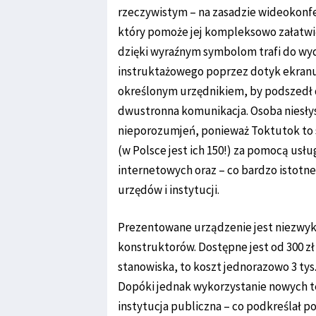
rzeczywistym – na zasadzie wideokonfe
który pomoże jej kompleksowo załatwić
dzięki wyraźnym symbolom trafi do wyd
instruktażowego poprzez dotyk ekranu 
określonym urzędnikiem, by podszedł d
dwustronna komunikacja. Osoba niesłysz
nieporozumjeń, ponieważ Toktutok to 
(w Polsce jest ich 150!) za pomocą usłu
internetowych oraz – co bardzo istotn
urzędów i instytucji.
Prezentowane urządzenie jest niezwykl
konstruktorów. Dostępne jest od 300 zł 
stanowiska, to koszt jednorazowo 3 tys. 
Dopóki jednak wykorzystanie nowych tec
instytucja publiczna – co podkreślał 