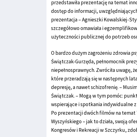
przedstawiła prezentację na temat in
dostęp do informacji, uwzględniającyc
prezentacja – Agnieszki Kowalskiej-Styc
szczegółowo omawiała i egzemplifikow
użyteczności publicznej do potrzeb os
O bardzo dużym zagrożeniu zdrowia ps
Świątczak-Gurzęda, pełnomocnik prezy
niepełnosprawnych. Zwróciła uwagę, że
które przeradzają się w następnych la
depresję, a nawet schizofrenię. – Musi
Świątczak. – Mogą w tym pomóc: punkt
wspierające i spotkania indywidualne 
Po prezentacji dwóch filmów na temat
Wyszyńskiego – jak to działa, swoją of
Kongresów i Rekreacji w Szczyrku, zd