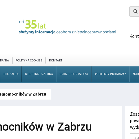
Kont
DANIA
POLITYKA COOKIES
KONTAKT
EDUKACJA
KULTURA I SZTUKA
SPORT I TURYSTYKA
PROJEKTY PROGRAMY
NAU
ełnomocników w Zabrzu
Zost
powi
mocników w Zabrzu
wyda