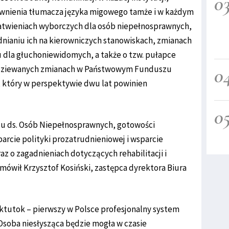
0
wnienia tłumacza języka migowego tamże i w każdym
łatwieniach wyborczych dla osób niepełnosprawnych,
nianiu ich na kierowniczych stanowiskach, zmianach
u dla głuchoniewidomych, a także o tzw. pułapce
0
odziewanych zmianach w Państwowym Funduszu
 który w perspektywie dwu lat powinien
0
du ds. Osób Niepełnosprawnych, gotowości
rcie polityki prozatrudnieniowej i wsparcie
z o zagadnieniach dotyczących rehabilitacji i
ówił Krzysztof Kosiński, zastępca dyrektora Biura
tutok – pierwszy w Polsce profesjonalny system
Osoba niesłysząca będzie mogła w czasie