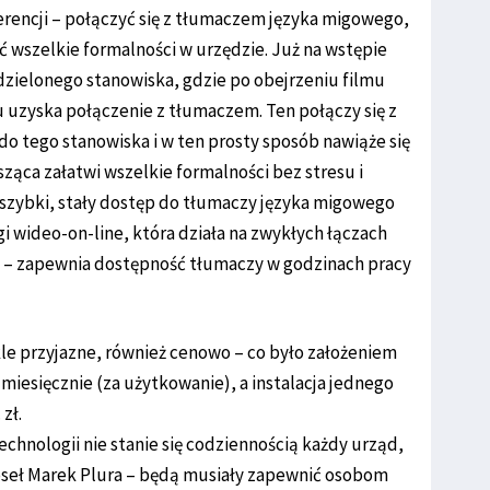
rencji – połączyć się z tłumaczem języka migowego,
 wszelkie formalności w urzędzie. Już na wstępie
zielonego stanowiska, gdzie po obejrzeniu filmu
uzyska połączenie z tłumaczem. Ten połączy się z
o tego stanowiska i w ten prosty sposób nawiąże się
ąca załatwi wszelkie formalności bez stresu i
szybki, stały dostęp do tłumaczy języka migowego
gi wideo-on-line, która działa na zwykłych łączach
e – zapewnia dostępność tłumaczy w godzinach pracy
e przyjazne, również cenowo – co było założeniem
miesięcznie (za użytkowanie), a instalacja jednego
zł.
hnologii nie stanie się codziennością każdy urząd,
poseł Marek Plura – będą musiały zapewnić osobom