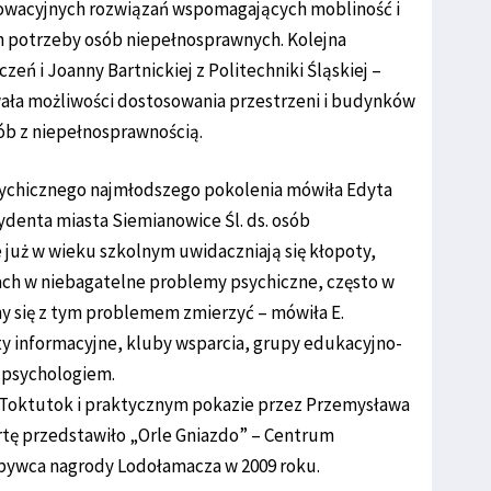
nowacyjnych rozwiązań wspomagających mobliność i
h potrzeby osób niepełnosprawnych. Kolejna
zeń i Joanny Bartnickiej z Politechniki Śląskiej –
ała możliwości dostosowania przestrzeni i budynków
ób z niepełnosprawnością.
ychicznego najmłodszego pokolenia mówiła Edyta
denta miasta Siemianowice Śl. ds. osób
 już w wieku szkolnym uwidaczniają się kłopoty,
tach w niebagatelne problemy psychiczne, często w
my się z tym problemem zmierzyć – mówiła E.
y informacyjne, kluby wsparcia, grupy edukacyjno-
z psychologiem.
 Toktutok i praktycznym pokazie przez Przemysława
ertę przedstawiło „Orle Gniazdo” – Centrum
obywca nagrody Lodołamacza w 2009 roku.