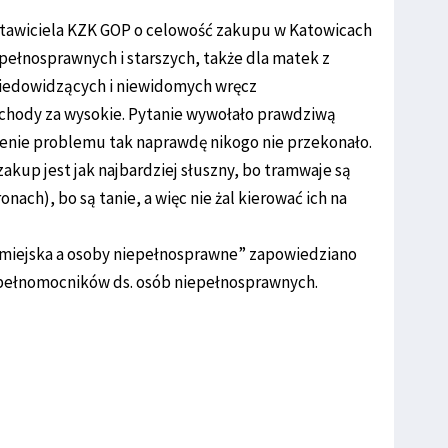
stawiciela KZK GOP o celowość zakupu w Katowicach
ełnosprawnych i starszych, także dla matek z
niedowidzących i niewidomych wręcz
schody za wysokie. Pytanie wywołało prawdziwą
zenie problemu tak naprawdę nikogo nie przekonało.
akup jest jak najbardziej słuszny, bo tramwaje są
ach), bo są tanie, a więc nie żal kierować ich na
 miejska a osoby niepełnosprawne” zapowiedziano
pełnomocników ds. osób niepełnosprawnych.