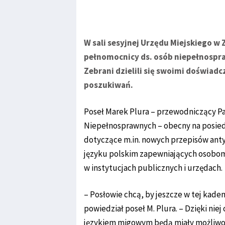
W sali sesyjnej Urzędu Miejskiego w Z
pełnomocnicy ds. osób niepełnospra
Zebrani dzielili się swoimi doświadc
poszukiwań.
Poseł Marek Plura – przewodniczący P
Niepełnosprawnych – obecny na posiedz
dotyczące m.in. nowych przepisów anty
języku polskim zapewniających osobo
w instytucjach publicznych i urzędach.
– Posłowie chcą, by jeszcze w tej kade
powiedział poseł M. Plura. – Dzięki nie
językiem migowym będą miały możliwoś