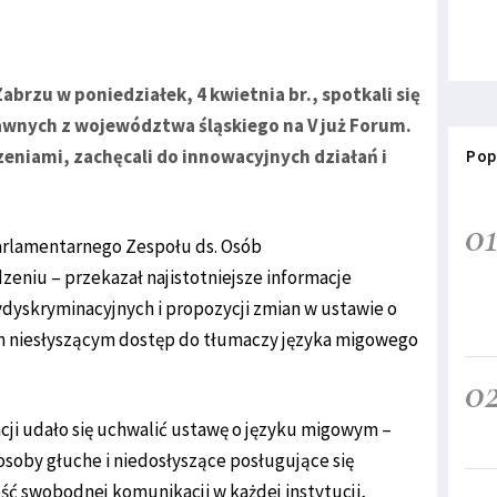
abrzu w poniedziałek, 4 kwietnia br., spotkali się
wnych z województwa śląskiego na V już Forum.
zeniami, zachęcali do innowacyjnych działań i
Pop
0
arlamentarnego Zespołu ds. Osób
eniu – przekazał najistotniejsze informacje
dyskryminacyjnych i propozycji zmian w ustawie o
m niesłyszącym dostęp do tłumaczy języka migowego
0
ncji udało się uchwalić ustawę o języku migowym –
j osoby głuche i niedosłyszące posługujące się
ć swobodnej komunikacji w każdej instytucji,