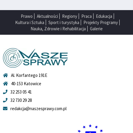
Prawo
Aktualności
Regiony
Praca
Edukacja
Kultura i Sztuka
Sport i turystyka
Projekty Programy
Nauka, Zdrowie i Rehabilitacja
Galerie
Al. Korfantego 191E
40-153 Katowice
32 253 05 41
32 730 29 28
redakcja@naszesprawy.com.pl