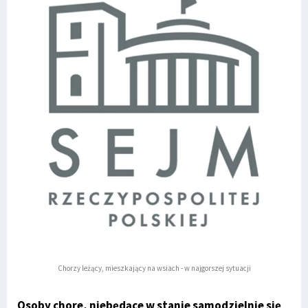
Chorzy leżący, mieszkający na wsiach - w najgorszej sytuacji
Osoby chore, niebędące w stanie samodzielnie się