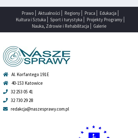
Prawo
Aktualności
Regiony
Praca
Edukacja
Kultura i Sztuka
Sport i turystyka
Projekty Programy
Nauka, Zdrowie i Rehabilitacja
Galerie
Al. Korfantego 191E
40-153 Katowice
32 253 05 41
32 730 29 28
redakcja@naszesprawy.com.pl