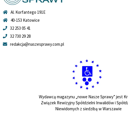
Al. Korfantego 191E
40-153 Katowice
32 253 05 41
32 730 29 28
redakcja@naszesprawy.com.pl
Wydawcą magazynu „nowe Nasze Sprawy” jest Kr
Związek Rewizyjny Spółdzielni Inwalidów i Spółdz
Niewidomych z siedzibą w Warszawie