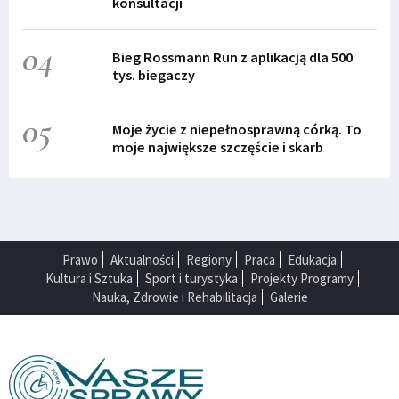
konsultacji
04
Bieg Rossmann Run z aplikacją dla 500
tys. biegaczy
05
Moje życie z niepełnosprawną córką. To
moje największe szczęście i skarb
Prawo
Aktualności
Regiony
Praca
Edukacja
Kultura i Sztuka
Sport i turystyka
Projekty Programy
Nauka, Zdrowie i Rehabilitacja
Galerie