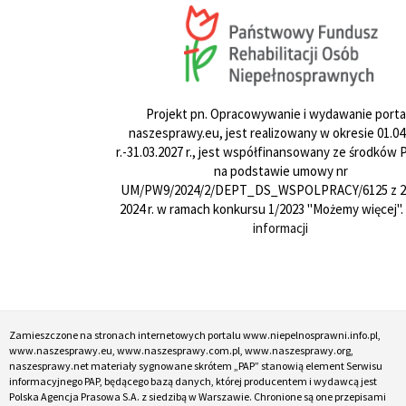
Projekt pn. Opracowywanie i wydawanie porta
naszesprawy.eu, jest realizowany w okresie 01.04
r.-31.03.2027 r., jest współfinansowany ze środków
na podstawie umowy nr
UM/PW9/2024/2/DEPT_DS_WSPOLPRACY/6125 z 24
2024 r. w ramach konkursu 1/2023 "Możemy więcej".
informacji
Zamieszczone na stronach internetowych portalu www.niepelnosprawni.info.pl,
www.naszesprawy.eu, www.naszesprawy.com.pl, www.naszesprawy.org,
naszesprawy.net materiały sygnowane skrótem „PAP” stanowią element Serwisu
informacyjnego PAP, będącego bazą danych, której producentem i wydawcą jest
Polska Agencja Prasowa S.A. z siedzibą w Warszawie. Chronione są one przepisami