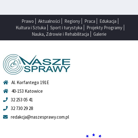
Prawo
Aktualności
Regiony
Praca
Edukacja
Kultura i Sztuka
Sport i turystyka
Projekty Programy
Nauka, Zdrowie i Rehabilitacja
Galerie
Al. Korfantego 191E
40-153 Katowice
32 253 05 41
32 730 29 28
redakcja@naszesprawy.com.pl