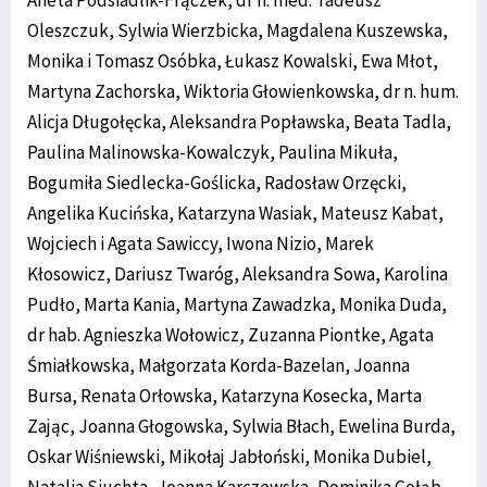
Oleszczuk, Sylwia Wierzbicka, Magdalena Kuszewska,
Monika i Tomasz Osóbka, Łukasz Kowalski, Ewa Młot,
Martyna Zachorska, Wiktoria Głowienkowska, dr n. hum.
Alicja Długołęcka, Aleksandra Popławska, Beata Tadla,
Paulina Malinowska-Kowalczyk, Paulina Mikuła,
Bogumiła Siedlecka-Goślicka, Radosław Orzęcki,
Angelika Kucińska, Katarzyna Wasiak, Mateusz Kabat,
Wojciech i Agata Sawiccy, Iwona Nizio, Marek
Kłosowicz, Dariusz Twaróg, Aleksandra Sowa, Karolina
Pudło, Marta Kania, Martyna Zawadzka, Monika Duda,
dr hab. Agnieszka Wołowicz, Zuzanna Piontke, Agata
Śmiałkowska, Małgorzata Korda-Bazelan, Joanna
Bursa, Renata Orłowska, Katarzyna Kosecka, Marta
Zając, Joanna Głogowska, Sylwia Błach, Ewelina Burda,
Oskar Wiśniewski, Mikołaj Jabłoński, Monika Dubiel,
Natalia Siuchta, Joanna Karczewska, Dominika Gołąb,