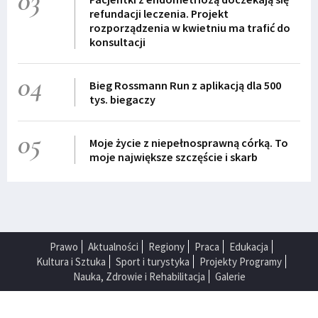
03
refundacji leczenia. Projekt
rozporządzenia w kwietniu ma trafić do
konsultacji
04
Bieg Rossmann Run z aplikacją dla 500
tys. biegaczy
05
Moje życie z niepełnosprawną córką. To
moje największe szczęście i skarb
Prawo
Aktualności
Regiony
Praca
Edukacja
Kultura i Sztuka
Sport i turystyka
Projekty Programy
Nauka, Zdrowie i Rehabilitacja
Galerie