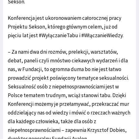
Sekson.
Konferencja jest ukoronowaniem całorocznej pracy
Projektu Sekson, którego głównym celem, już od
pięciu lat jest #WyłączanieTabu i #WłączanieWiedzy.
– Za nami dwa dni rozmów, prelekcji, warsztatów,
debat, paneli czyli mnóstwo ciekawych wydarzeń i dla
nas, w Fundacji, to ogromna duma bo nie jest łatwo
prowadzić projekt poświęcony tematyce seksualności.
Seksualność osób z niepełnosprawnościami jest w
Polsce tematem trudnym, wciąż stanowi tabu. Dzięki
Konferencji możemy je przełamywać, przekraczać mur
oddzielający nas od wiedzy i mówić o rzeczach ważnych
dla każdego człowieka, także dla osób z
niepełnosprawnościami – zapewnia Krzysztof Dobies,
dyrektor generalny Fundacji Avalon.