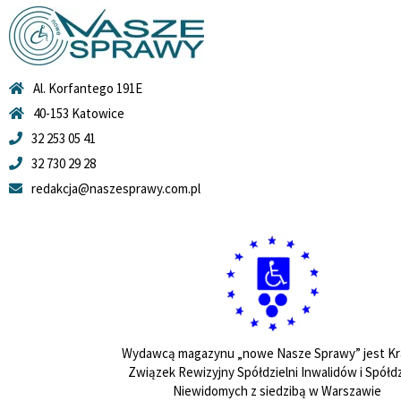
Al. Korfantego 191E
40-153 Katowice
32 253 05 41
32 730 29 28
redakcja@naszesprawy.com.pl
Wydawcą magazynu „nowe Nasze Sprawy” jest Kr
Związek Rewizyjny Spółdzielni Inwalidów i Spółdz
Niewidomych z siedzibą w Warszawie