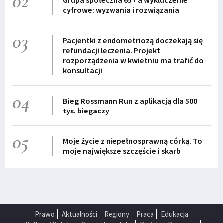
02
Grupa społeczna 65+ a wykluczenie
cyfrowe: wyzwania i rozwiązania
03
Pacjentki z endometriozą doczekają się
refundacji leczenia. Projekt
rozporządzenia w kwietniu ma trafić do
konsultacji
04
Bieg Rossmann Run z aplikacją dla 500
tys. biegaczy
05
Moje życie z niepełnosprawną córką. To
moje największe szczęście i skarb
Prawo
Aktualności
Regiony
Praca
Edukacja