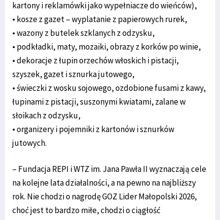
kartony i reklamówki jako wypełniacze do wieńców),
• kosze z gazet – wyplatanie z papierowych rurek,
• wazony z butelek szklanych z odzysku,
• podkładki, maty, mozaiki, obrazy z korków po winie,
• dekoracje z łupin orzechów włoskich i pistacji,
szyszek, gazet i sznurka jutowego,
• świeczki z wosku sojowego, ozdobione fusami z kawy,
łupinami z pistacji, suszonymi kwiatami, zalane w
słoikach z odzysku,
• organizery i pojemniki z kartonów i sznurków
jutowych.
– Fundacja REPI i WTZ im. Jana Pawła II wyznaczają cele
na kolejne lata działalności, a na pewno na najbliższy
rok. Nie chodzi o nagrodę GOZ Lider Małopolski 2026,
choć jest to bardzo miłe, chodzi o ciągłość