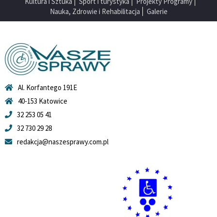
Kultura i Sztuka
Sport i turystyka
Projekty Programy
Nauka, Zdrowie i Rehabilitacja
Galerie
Al. Korfantego 191E
40-153 Katowice
32 253 05 41
32 730 29 28
redakcja@naszesprawy.com.pl